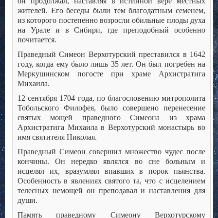
он продолжал, наставляя в истинной вере местных
жителей. Его беседы были тем благодатным семенем,
из которого постепенно возросли обильные плоды духа
на Урале и в Сибири, где преподобный особенно
почитается.
Праведный Симеон Верхотурский преставился в 1642
году, когда ему было лишь 35 лет. Он был погребен на
Меркушинском погосте при храме Архистратига
Михаила.
12 сентября 1704 года, по благословению митрополита
Тобольского Филофея, было совершено перенесение
святых мощей праведного Симеона из храма
Архистратига Михаила в Верхотурский монастырь во
имя святителя Николая.
Праведный Симеон совершил множество чудес после
кончины. Он нередко являлся во сне больным и
исцелял их, вразумлял впавших в порок пьянства.
Особенность в явлениях святого та, что с исцелением
телесных немощей он преподавал и наставления для
души.
Память праведному Симеону Верхотурскому