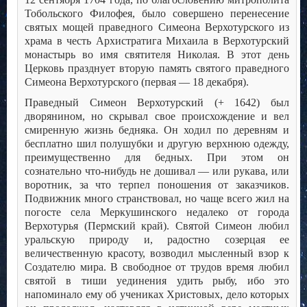
Тобольского Филофея, было совершено перенесение
святых мощей праведного Симеона Верхотурского из
храма в честь Архистратига Михаила в Верхотурский
монастырь во имя святителя Николая. В этот день
Церковь празднует вторую память святого праведного
Симеона Верхотурского (первая — 18 декабря).
Праведный Симеон Верхотурский (+ 1642) был
дворянином, но скрывал свое происхождение и вел
смиренную жизнь бедняка. Он ходил по деревням и
бесплатно шил полушубки и другую верхнюю одежду,
преимущественно для бедных. При этом он
сознательно что-нибудь не дошивал — или рукава, или
воротник, за что терпел поношения от заказчиков.
Подвижник много странствовал, но чаще всего жил на
погосте села Меркушинского недалеко от города
Верхотурья (Пермский край). Святой Симеон любил
уральскую природу и, радостно созерцая ее
величественную красоту, возводил мысленный взор к
Создателю мира. В свободное от трудов время любил
святой в тиши уединения удить рыбу, ибо это
напоминало ему об учениках Христовых, дело которых