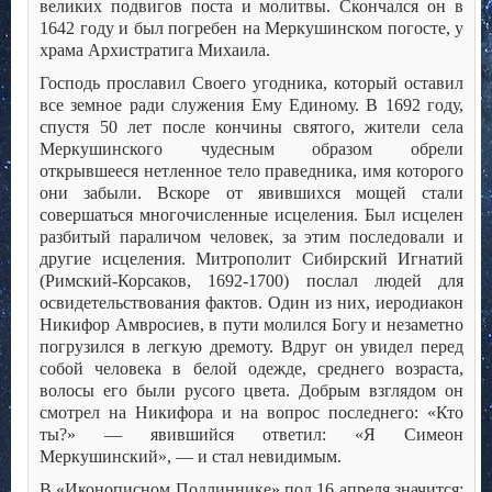
великих подвигов поста и молитвы. Скончался он в
1642 году и был погребен на Меркушинском погосте, у
храма Архистратига Михаила.
Господь прославил Своего угодника, который оставил
все земное ради служения Ему Единому. В 1692 году,
спустя 50 лет после кончины святого, жители села
Меркушинского чудесным образом обрели
открывшееся нетленное тело праведника, имя которого
они забыли. Вскоре от явившихся мощей стали
совершаться многочисленные исцеления. Был исцелен
разбитый параличом человек, за этим последовали и
другие исцеления. Митрополит Сибирский Игнатий
(Римский-Корсаков, 1692-1700) послал людей для
освидетельствования фактов. Один из них, иеродиакон
Никифор Амвросиев, в пути молился Богу и незаметно
погрузился в легкую дремоту. Вдруг он увидел перед
собой человека в белой одежде, среднего возраста,
волосы его были русого цвета. Добрым взглядом он
смотрел на Никифора и на вопрос последнего: «Кто
ты?» — явившийся ответил: «Я Симеон
Меркушинский», — и стал невидимым.
В «Иконописном Подлиннике» под 16 апреля значится: