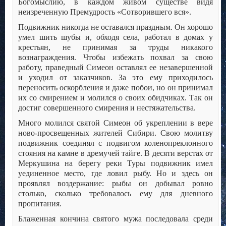
Богомыслию, в каждом живом существе видя
неизреченную Премудрость «Сотворившего вся».
Подвижник никогда не оставался праздным. Он хорошо
умел шить шубы и, обходя села, работал в домах у
крестьян, не принимая за труды никакого
вознаграждения. Чтобы избежать похвал за свою
работу, праведный Симеон оставлял ее незавершенной
и уходил от заказчиков. За это ему приходилось
переносить оскорбления и даже побои, но он принимал
их со смирением и молился о своих обидчиках. Так он
достиг совершенного смирения и нестяжательства.
Много молился святой Симеон об укреплении в вере
ново-просвещенных жителей Сибири. Свою молитву
подвижник соединял с подвигом коленопреклонного
стояния на камне в дремучей тайге. В десяти верстах от
Меркушина на берегу реки Туры подвижник имел
уединенное место, где ловил рыбу. Но и здесь он
проявлял воздержание: рыбы он добывал ровно
столько, сколько требовалось ему для дневного
пропитания.
Блаженная кончина святого мужа последовала среди