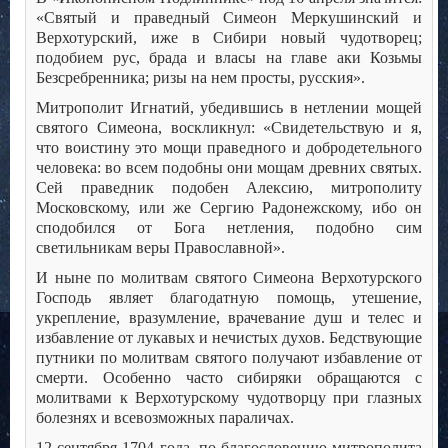
«Святый и праведный Симеон Меркушинский и
Верхотурский, иже в Сибири новый чудотворец;
подобием рус, брада и власы на главе аки Козьмы
Безсребренника; ризы на нем просты, русския».
Митрополит Игнатий, убедившись в нетлении мощей
святого Симеона, воскликнул: «Свидетельствую и я,
что воистину это мощи праведного и добродетельного
человека: во всем подобны они мощам древних святых.
Сей праведник подобен Алексию, митрополиту
Московскому, или же Сергию Радонежскому, ибо он
сподобился от Бога нетления, подобно сим
светильникам веры Православной».
И ныне по молитвам святого Симеона Верхотурского
Господь являет благодатную помощь, утешение,
укрепление, вразумление, врачевание душ и телес и
избавление от лукавых и нечистых духов. Бедствующие
путники по молитвам святого получают избавление от
смерти. Особенно часто сибиряки обращаются с
молитвами к Верхотурскому чудотворцу при глазных
болезнях и всевозможных параличах.
12 сентября 1704 года, по благословению митрополита