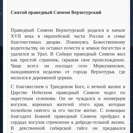
Святой праведный Симеон Верхотурский
Праведный Симеон Верхотурский родился в начале
XVII века в европейской части России в семье
благочестивых дворян. Повинуясь Божественному
водительству, он оставил почести и земное богатство и
удалился за Урал. В Сибири праведный Симеон жил
как простой странник, скрывая свое происхождение.
Чаще всего он посещал село Меркушинское,
находившееся недалеко от города Верхотурья, где
молился в деревянной церкви.
С благовестием о Триедином Боге, о вечной жизни в
Царстве Небесном праведный Симеон ходил по
окрестным селениям. Он не чуждался и иноверцев
вогулов, коренных жителей этого края, которые
полюбили святого за его чистое житие. С помощью
благодати Божией праведный Симеон пробудил в
сердцах вогулов стремление к доброде-тельной жизни.
В девственной сибирской тайге он предавался