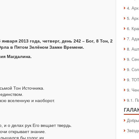
4. Ар
5. Ар
6. Кра
7. Ад
января 2013 года, четверг, день 242 – Бог, 8 Тон, 2
Орла в Пятом Зелёном Замке Времени.
8. Аш
ия Магдалина.
9. Се
9. Со
9. ТО
сьмой Тон Источника.
9. Че
 единством.
9.1. 
 всю вселенную и наоборот.
ГАЛА
Добры
 и о делах рук Его вещает твердь.
Звёзд
ночи открывает знание.
 слышался бы голос их.