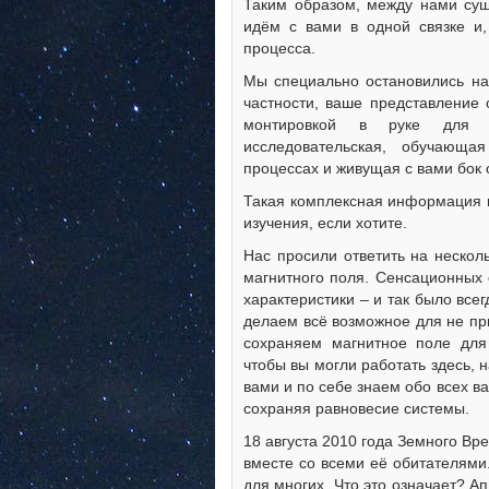
Таким образом, между нами сущ
идём с вами в одной связке и,
процесса.
Мы специально остановились на 
частности, ваше представление 
монтировкой в руке для п
исследовательская, обучающа
процессах и живущая с вами бок 
Такая комплексная информация 
изучения, если хотите.
Нас просили ответить на нескол
магнитного поля. Сенсационных 
характеристики – и так было все
делаем всё возможное для не пр
сохраняем магнитное поле для
чтобы вы могли работать здесь, 
вами и по себе знаем обо всех 
сохраняя равновесие системы.
18 августа 2010 года Земного В
вместе со всеми её обитателями
для многих. Что это означает? А