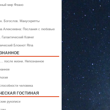
чный мир Феано
н. Богослов. Манускрипты
на Алексеевна: Послания с любовью
. Галактический Ковчег
рический Блокнот Rina
ЗНАННОЕ
… после жизни. Непознанное
нанное
логия
способности человека
ЧЕСКАЯ ГОСТИНАЯ
ские рукописи
ство