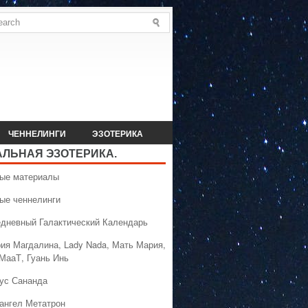
ЧЕННЕЛИНГИ
ЭЗОТЕРИКА
АЛЬНАЯ ЭЗОТЕРИКА.
вые материалы
вые ченнелинги
едневный Галактический Календарь
рия Магдалина, Lady Nada, Мать Мария,
 МааТ, Гуань Инь
сус Сананда
хангел Метатрон