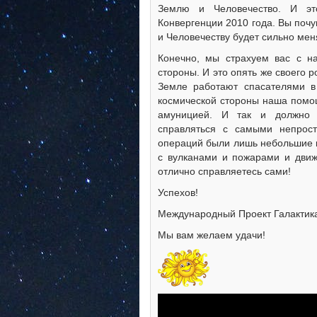
Землю и Человечество. И эт
Конвергенции 2010 года. Вы поч
и Человечеству будет сильно мен
Конечно, мы страхуем вас с на
стороны. И это опять же своего 
Земле работают спасателями в
космической стороны наша помощ
амуницией. И так и должно 
справляться с самыми непрос
операций были лишь небольшие к
с вулканами и пожарами и движ
отлично справляетесь сами!
Успехов!
Международный Проект Галактик
Мы вам желаем удачи!