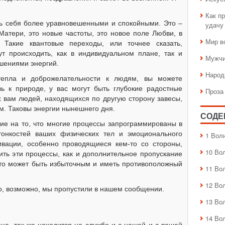
Как пр
ь себя более уравновешенными и спокойными. Это –
удачу
атери, это новые частоты, это новое поле Любви, в
Мир в
 Такие квантовые переходы, или точнее сказать,
ут происходить, как в индивидуальном плане, так и
Мужчи
ышениями энергий.
Народ
епла и доброжелательности к людям, вы можете
вь к природе, у вас могут быть глубокие радостные
Проза
 вам людей, находящихся по другую сторону завесы,
м. Таковы энергии нынешнего дня.
СОДЕ
ие на то, что многие процессы запрограммированы в
тонкостей ваших физических тел и эмоционального
1 Вол
ивации, особенно проводящиеся кем-то со стороны,
10 Во
рить эти процессы, как и дополнительное пропускание
ё это может быть избыточным и иметь противоположный
11 Во
12 Во
то, возможно, мы пропустили в нашем сообщении.
13 Во
14 Во