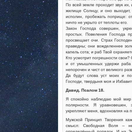
По всей земле проходит звук их,
жилище Солнцу, и оно выходит, 
исполин, пробежать поприще: от
ничто не укрыто от теплоты его.
Закон Господа совершен, укре
простых. Повеления Господа пр
просвещает очи. Страх Господен
праведны; они вожделеннее зол
капель сота; и раб Твой охраняет
Кто усмотрит погрешности свои? 
и от умышленных удержи раба 
непорочен и чист от великого ра
Да будут слова уст моих и п
Господи, твердыня моя и Избавит
Давид. Псалом 18.
Я спокойно наблюдаю мой мир 
полярности. Я уравновешен, 
укрепляют меня, вдохновляя на 
Мужской Принцип Творения каж
смысл: Свободная Воля – не
определённый порядок. И на Зе