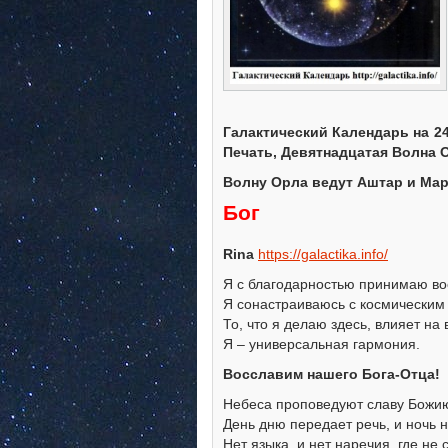
Галактический Календарь на 24 
Печать, Девятнадцатая Волна 
Волну Орла ведут Аштар и Мар
Бог
Rina
https://galactika.info/
Я с благодарностью принимаю во
Я сонастраиваюсь с космическим
То, что я делаю здесь, влияет на
Я – универсальная гармония.
Восславим нашего Бога-Отца!
Небеса проповедуют славу Божию,
День дню передает речь, и ночь 
Нет языка, и нет наречия, где не