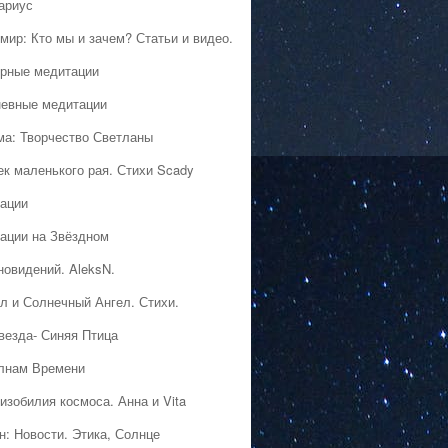
ариус
мир: Кто мы и зачем? Статьи и видео.
рные медитации
евные медитации
ма: Творчество Светланы
ек маленького рая. Стихи Scady
ации
ации на Звёздном
новидений. AleksN.
л и Солнечный Ангел. Стихи.
везда- Синяя Птица
лнам Времени
изобилия космоса. Анна и Vita
н: Новости. Этика, Солнце