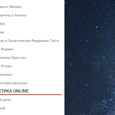
хангел Михаил
хангелы и Ангелы
йон
ама
тар и Галактическая Федерация Света
н-Жермен
лнечное Братство
Т-Атлант
ннелинги
Почтовая рассылка
КТИКA ONLINE
й день!
ный