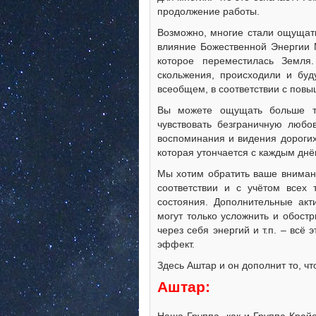
продолжение работы.
Возможно, многие стали ощущат
влияние Божественной Энергии М
которое переместилась Земля.
скольжения, происходили и буд
всеобщем, в соответствии с пов
Вы можете ощущать больше т
чувствовать безграничную любо
воспоминания и видения дорогих
которая утончается с каждым днё
Мы хотим обратить ваше вниман
соответствии и с учётом всех 
состояния. Дополнительные акт
могут только усложнить и обост
через себя энергий и т.п. – вс
эффект.
Здесь Аштар и он дополнит то, ч
Аштар: