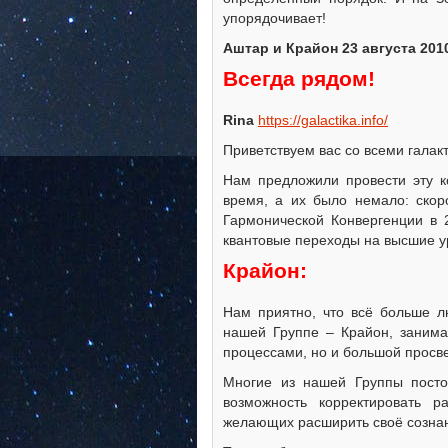
упорядочивает!
Аштар и Крайон 23 августа 201
Всегда рядом!
Rina
https://galactika.info/
Приветствуем вас со всеми галак
Нам предложили провести эту к
время, а их было немало: скор
Гармонической Конвергенции в 
квантовые переходы на высшие у
Крайон:
Нам приятно, что всё больше л
нашей Группе – Крайон, заним
процессами, но и большой просве
Многие из нашей Группы пост
возможность корректировать 
желающих расширить своё сознан