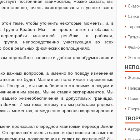
ествует постоянная взаимосвязь, можно сказать, мы
Сказо
 естественно, очень заинтересованы в успехе всего
Стихи
этой теме, чтобы уточнить некоторые моменты, и, в
Тарфо
о Группе Крайон. Мы – не просто ангел на облаке с
ерестройки магнитной решётки, а рабочая,
Татья
я группа, непосредственно участвующая во всех
Феано
о бок в реальных физических воплощениях.
Эзоте
вам передаётся впервые и даётся для обдумывания и
НЕПО
ько важных вопросов, а именно по поводу изменения
Жизнь
ответов не будет. Магнитное поле имеет переменные
гда. Поверьте, мы очень бережно относимся к людям и
Непоз
ичинения им вреда. Мы не ставим экспериментов. Мы
Психо
 вашего жизнеобеспечения в допустимых границах,
на Земле. И мы тоже, потому что мы работаем рядом с
Сверх
важных моментах, немедленно проводя корректировки и
ТВОР
ремени произошёл очередной квантовый переход Земли
Автор
. Он произошёл очень гладко и фактически незаметно
плодисменты, поздравления и салют во вселенной! И –
Искус