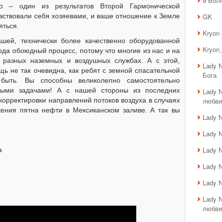
9 Вол
о – один из результатов Второй Гармонической
увствовали себя хозяевами, и ваше отношение к Земле
GK
яться.
Kryon
шей, технически более качественно оборудованной
Kryon_
рода обоюдный процесс, потому что многие из нас и на
 разных наземных и воздушных службах. А с этой,
Lady 
ь не так очевидна, как ребят с земной спасательной
Бога
быть. Вы способны великолепно самостоятельно
тыми задачами! А с нашей стороны из последних
Lady 
орректировки направлений потоков воздуха в случаях
любви
ения пятна нефти в Мексиканском заливе. А так вы
Lady 
Lady 
Lady 
а
Lady 
Lady 
Lady 
любви