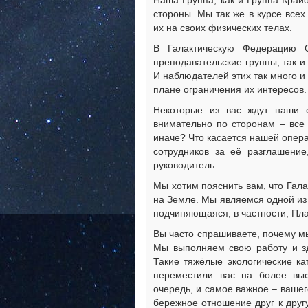
Наша Группа, как и Группа Край
стороны. Мы так же в курсе все
их на своих физических телах.
В Галактическую Федерацию Св
преподавательские группы, так и
И наблюдателей этих так много и
плане ограничения их интересов.
Некоторые из вас ждут наши 
внимательно по сторонам – все 
иначе? Что касается нашей опер
сотрудников за её разглашени
руководитель.
Мы хотим пояснить вам, что Гал
на Земле. Мы являемся одной из
подчиняющаяся, в частности, Пл
Вы часто спрашиваете, почему м
Мы выполняем свою работу и з
Такие тяжёлые экологические к
переместили вас на более выс
очередь, и самое важное – вашег
бережное отношение друг к друг