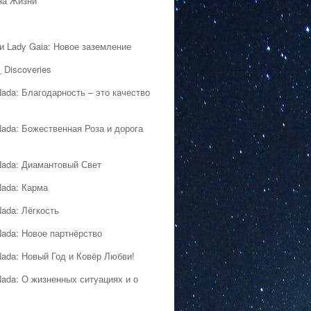
на Жизни
 и Lady Gaia: Новое заземление
 Discoveries
Nada: Благодарность – это качество
Nada: Божественная Роза и дорога
Nada: Диамантовый Свет
Nada: Карма
Nada: Лёгкость
Nada: Новое партнёрство
Nada: Новый Год и Ковёр Любви!
Nada: О жизненных ситуациях и о