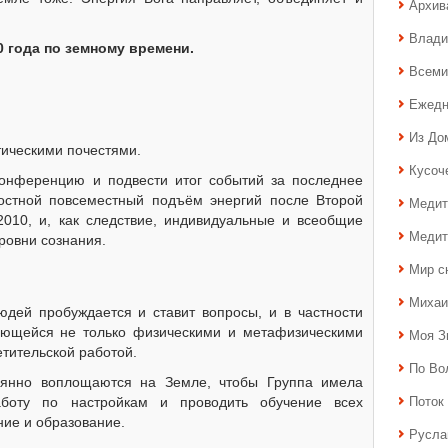
Архив
Влади
0 года по земному времени.
Всеми
Ежедн
Из До
тическими почестями.
Кусоч
онференцию и подвести итог событий за последнее
остной повсеместный подъём энергий после Второй
Медит
2010, и, как следствие, индивидуальные и всеобщие
Медит
ровни сознания.
Мир с
Михаи
юдей пробуждается и ставит вопросы, и в частности
ающейся не только физическими и метафизическими
Моя З
тительской работой.
По Во
оянно воплощаются на Земле, чтобы Группа имела
Поток 
работу по настройкам и проводить обучение всех
ие и образование.
Русла