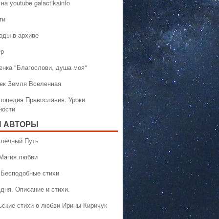
на youtube galactikainfo
ти
оды в архиве
ер
енка "Благослови, душа моя"
ек Земля Вселенная
лопедия Православия. Уроки
ности
 АВТОРЫ
 Млечный Путь
 Магия любви
 Бесподобные стихи
дня. Описание и стихи.
ьские стихи о любви Ирины Киричук