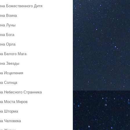
лна Божественного Дитя
лна Воина
лна Луны
лна Бога
лна Орла
на Белого Мага
лна Звезды
на Исцеления
на Солнца
на Небесного Странника
на Моста Миров
на Шторма
на Человека