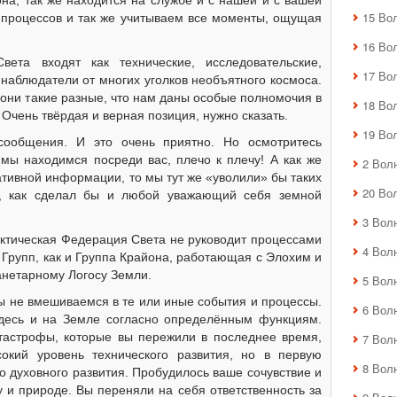
она, так же находится на службе и с нашей и с вашей
15 Во
х процессов и так же учитываем все моменты, ощущая
16 Во
ета входят как технические, исследовательские,
17 Во
 наблюдатели от многих уголков необъятного космоса.
 они такие разные, что нам даны особые полномочия в
18 Во
 Очень твёрдая и верная позиция, нужно сказать.
19 Во
сообщения. И это очень приятно. Но осмотритесь
мы находимся посреди вас, плечо к плечу! А как же
2 Вол
ативной информации, то мы тут же «уволили» бы таких
20 Во
е, как сделал бы и любой уважающий себя земной
3 Вол
актическая Федерация Света не руководит процессами
4 Вол
 Групп, как и Группа Крайона, работающая с Элохим и
анетарному Логосу Земли.
5 Вол
ы не вмешиваемся в те или иные события и процессы.
6 Вол
десь и на Земле согласно определённым функциям.
атастрофы, которые вы пережили в последнее время,
7 Вол
окий уровень технического развития, но в первую
8 Вол
о духовного развития. Пробудилось ваше сочувствие и
у и природе. Вы переняли на себя ответственность за