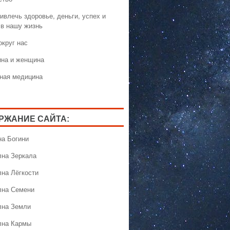
ивлечь здоровье, деньги, успех и
 в нашу жизнь
округ нас
на и женщина
ная медицина
РЖАНИЕ САЙТА:
на Богини
лна Зеркала
лна Лёгкости
лна Семени
лна Земли
лна Кармы