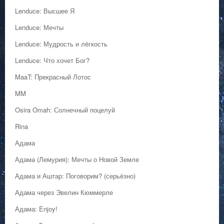
Lenduce: Высшее Я
Lenduce: Мечты
Lenduce: Мудрость и лёгкость
Lenduce: Что хочет Бог?
MaaT: Прекрасный Лотос
MM
Osira Omah: Солнечный поцелуй
Rina
Адама
Адама (Лемурия): Мечты о Новой Земле
Адама и Аштар: Поговорим? (серьёзно)
Адама через Эвелин Кюммерле
Адама: Enjoy!