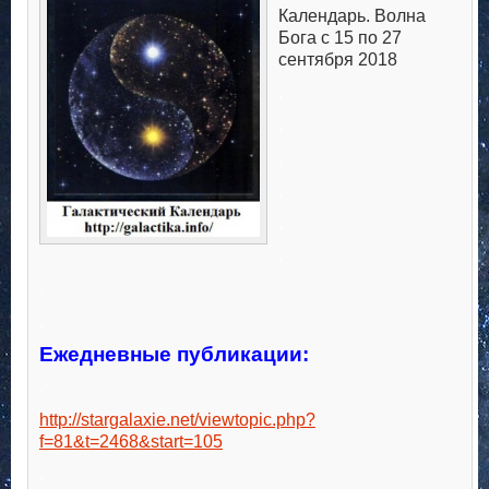
Календарь. Волна
Бога с 15 по 27
сентября 2018
.
.
.
.
.
.
.
.
Ежедневные публикации:
.
http://stargalaxie.net/viewtopic.php?
f=81&t=2468&start=105
.