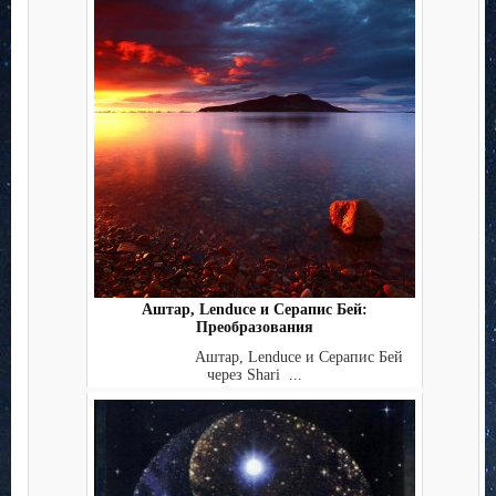
Аштар, Lenduce и Серапис Бей:
Преобразования
Аштар, Lenduce и Серапис Бей
через Shari ...