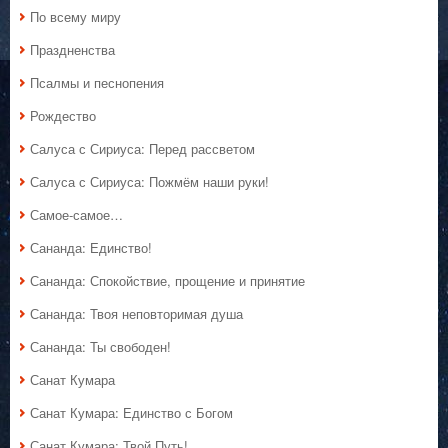
По всему миру
Праздненства
Псалмы и песнопения
Рождество
Салуса с Сириуса: Перед рассветом
Салуса с Сириуса: Пожмём наши руки!
Самое-самое…
Сананда: Единство!
Сананда: Спокойствие, прощение и принятие
Сананда: Твоя неповторимая душа
Сананда: Ты свободен!
Санат Кумара
Санат Кумара: Единство с Богом
Санат Кумара: Твой Путь!