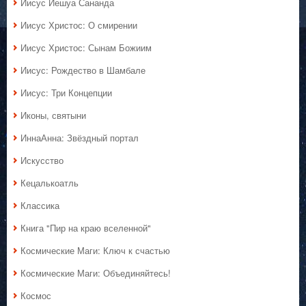
Иисус Иешуа Сананда
Иисус Христос: О смирении
Иисус Христос: Сынам Божиим
Иисус: Рождество в Шамбале
Иисус: Три Концепции
Иконы, святыни
ИннаАнна: Звёздный портал
Искусство
Кецалькоатль
Классика
Книга "Пир на краю вселенной"
Космические Маги: Ключ к счастью
Космические Маги: Объединяйтесь!
Космос