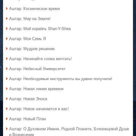
Аштар: Космическое время
Аштар: Мир на Земле!
Аштар: Мой корабль Shan-Y-Shea
Аштар: Моя Семь Я
Аштар: Мудрое решение
Аштар: Начинайте снова мечтать!
Аштар: Небесный Университет
Аштар: Необходимые инструменты вы давно получили!
Аштар: Новая линия времени
Аштар: Новая Эпоха
Аштар: Новое начинается в вас!
Аштар: Новый План
Аштар: О Духовном Имени, Родной Планете, Близнецовой Душе
и Вознесении