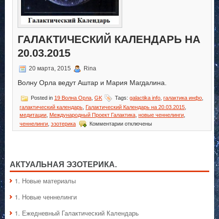
ГАЛАКТИЧЕСКИЙ КАЛЕНДАРЬ НА
20.03.2015
20 марта, 2015
Rina
Волну Орла ведут Аштар и Мария Магдалина.
Posted in
19 Волна Орла
,
GK
Tags:
galactika info
,
галактика инфо
,
галактический календарь
,
Галактический Календарь на 20.03.2015
,
медитации
,
Международный Проект Галактика
,
новые ченнелинги
,
к
ченнелинги
,
эзотерика
Комментарии
отключены
записи
Галактический
Календарь
на
20.03.2015
АКТУАЛЬНАЯ ЭЗОТЕРИКА.
1. Hовые материалы
1. Hовые ченнелинги
1. Ежедневный Галактический Календарь