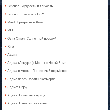
Lenduce: Мудрость и лёгкость
Lenduce: Что хочет Бог?
MaaT: Прекрасный Лотос
MM
Osira Omah: Солнечный поцелуй
Rina
Адама
Адама (Лемурия): Мечты о Новой Земле
Адама и Аштар: Поговорим? (серьёзно)
Адама через Эвелин Кюммерле
Адама: Enjoy!
Адама: Большая награда!
Адама: Ваша жизнь сейчас!