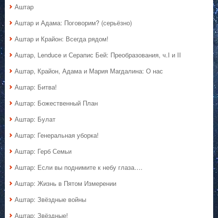
Аштар
Аштар и Адама: Поговорим? (серьёзно)
Аштар и Крайон: Всегда рядом!
Аштар, Lenduce и Серапис Бей: Преобразования, ч.I и II
Аштар, Крайон, Адама и Мария Магдалина: О нас
Аштар: Битва!
Аштар: Божественный План
Аштар: Булат
Аштар: Генеральная уборка!
Аштар: Герб Семьи
Аштар: Если вы поднимите к небу глаза….
Аштар: Жизнь в Пятом Измерении
Аштар: Звёздные войны
Аштар: Звёздные!