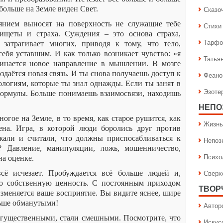
больше на Земле виден Свет.
Сказо
нием выносят на поверхность не служащие тебе
Стихи
ищеты и страха. Суждения – это основа страха,
Тарфо
 затрагивает многих, приводя к тому, что тело,
себя уставшим. И как только возникает чувство: «я
Татья
чинается новое направление в мышлении. В мозге
даётся новая связь. И ты снова получаешь доступ к
Феано
ологиям, которые ты знал однажды. Если ты занят в
Эзоте
формулы. Больше понимаешь взаимосвязи, находишь
НЕПО
ногое на Земле, в то время, как старое рушится, как
Жизнь
ена. Игра, в которой люди боролись друг против
ижали и считали, что должны приспосабливаться к
Непоз
 Давление, манипуляции, ложь, мошенничество,
Психо
на оценке.
Сверх
всё исчезает. Пробуждается всё больше людей и,
ою собственную ценность. С постоянным приходом
ТВОР
изменяется ваше восприятие. Вы видите яснее, шире
льше обманутыми!
Автор
огущественными, стали смешными. Посмотрите, что
Искус