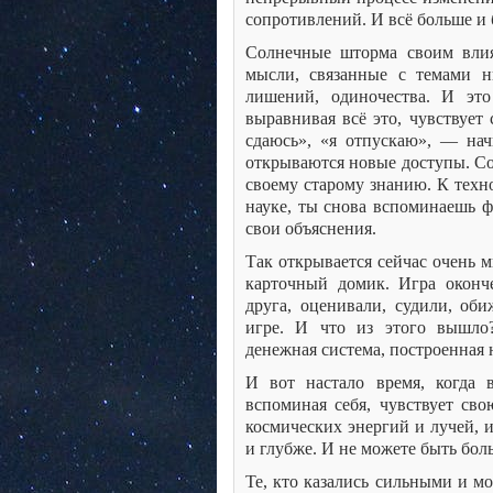
сопротивлений. И всё больше и 
Солнечные шторма своим влия
мысли, связанные с темами н
лишений, одиночества. И это
выравнивая всё это, чувствует 
сдаюсь», «я отпускаю», — на
открываются новые доступы. Соз
своему старому знанию. К техн
науке, ты снова вспоминаешь 
свои объяснения.
Так открывается сейчас очень м
карточный домик. Игра оконч
друга, оценивали, судили, об
игре. И что из этого вышло?
денежная система, построенная 
И вот настало время, когда 
вспоминая себя, чувствует св
космических энергий и лучей, 
и глубже. И не можете быть бо
Те, кто казались сильными и м