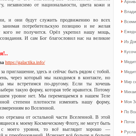
Архив
гу, независимо от национальности, цвета кожи и
Влади
ии, и они будут служить продвижению во всех
Всеми
, занимая потребительскую позицию и не желая
Ежедн
у кого не получится. Орёл укрепил нашу мощь,
созидания. И сам Бог благословил нас на великие
Из До
Кусоч
!..
Медит
na
https://galactika.info/
Медит
за приглашение, здесь и сейчас быть рядом с тобой.
ень, через который мы находимся в контакте, но
Мир с
гда мы встретимся по-другому. Если ты хочешь
 выбери такую форму, которая тебе нравится. Потому
Михаи
ашем уровне нет. Мы перемещаемся в нашем Теле
Моя З
ной степени плотности изменять нашу форму,
измерениям во Вселенной.
По Во
о отрезана от остальной части Вселенной. В этой
Поток 
сящиеся к моему Космическому Флоту, не могут быть
 с моего уровня, то всё выглядит хорошо —
Русла
 и преобразований. Исчезает всё больше и больше