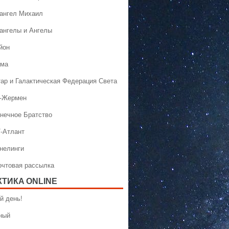
хангел Михаил
хангелы и Ангелы
йон
ама
тар и Галактическая Федерация Света
н-Жермен
лнечное Братство
Т-Атлант
ннелинги
Почтовая рассылка
КТИКA ONLINE
й день!
ный