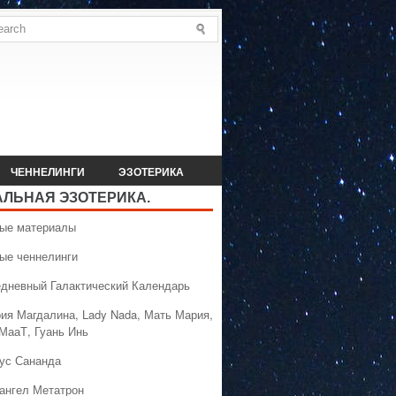
ЧЕННЕЛИНГИ
ЭЗОТЕРИКА
АЛЬНАЯ ЭЗОТЕРИКА.
вые материалы
вые ченнелинги
едневный Галактический Календарь
рия Магдалина, Lady Nada, Мать Мария,
 МааТ, Гуань Инь
сус Сананда
хангел Метатрон