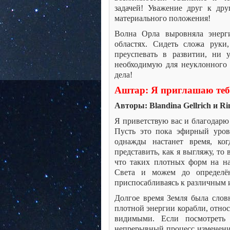
задачей! Уважение друг к дру
материального положения!
Волна Орла выровняла энерг
областях. Сидеть сложа руки
преуспевать в развитии, ни 
необходимую для неуклонного 
дела!
Аштар: Я приглашаю тебя
Авторы: Blandina Gellrich и Ri
Я приветствую вас и благодарю 
Пусть это пока эфирный уров
однажды настанет время, ко
представить, как я выгляжу, то
что таких плотных форм на н
Света и можем до определён
приспосабливаясь к различным 
Долгое время Земля была словн
плотной энергии корабли, отно
видимыми. Если посмотреть
непрерывный процесс изменений