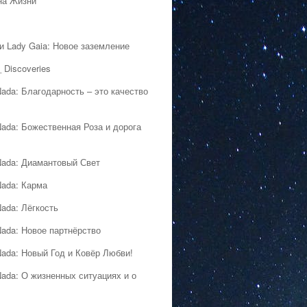
на Жизни
 и Lady Gaia: Новое заземление
 Discoveries
Nada: Благодарность – это качество
Nada: Божественная Роза и дорога
Nada: Диамантовый Свет
Nada: Карма
Nada: Лёгкость
Nada: Новое партнёрство
Nada: Новый Год и Ковёр Любви!
Nada: О жизненных ситуациях и о