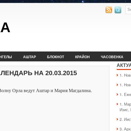
КА
НГЕЛЫ
АШТАР
БЛОКНОТ
КРАЙОН
ЧАСОВЕНКА
АКТУ
ЕНДАРЬ НА 20.03.2015
1. Hо
1. Hо
Волну Орла ведут Аштар и Мария Магдалина.
1. Еж
1. Ма
Изис,
2. Ии
3. Ар