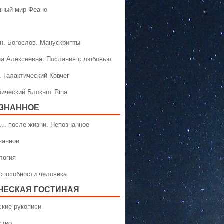
чный мир Феано
н. Богослов. Манускрипты
на Алексеевна: Послания с любовью
. Галактический Ковчег
рический Блокнот Rina
ЗНАННОЕ
… после жизни. Непознанное
нанное
логия
способности человека
ЧЕСКАЯ ГОСТИНАЯ
ские рукописи
ство