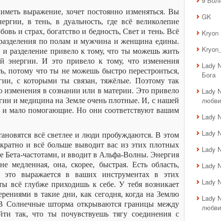
9 Вол
т иметь выражение, хочет постоянно изменяться. Вы
GK
ргии, в тень, в дуальность, где всё великолепие
бовь и страх, богатство и бедность, Свет и тень. Всё
Kryon
 разделения по полам и мужчина и женщина едины.
Kryon_
и разделение привело к тому, что ты можешь жить
ей энергии. И это привело к тому, что изменения
Lady 
ть, потому что ты не можешь быстро перестроиться,
Бога
гии, с которыми ты связан, тяжёлые. Поэтому так
то изменения в сознании или в материи. Это привело
Lady 
любви
огии и медицина на Земле очень плотные. И, с нашей
е и мало помогающие. Но они соответствуют вашим
Lady 
Lady 
тановятся всё светлее и люди пробуждаются. В этом
кратно и всё больше выводит вас из этих плотных
Lady 
е Бета-частотами, и вводит в Альфа-Волны. Энергия
е медленная, она, скорее, быстрая. Есть область,
Lady 
 это выражается в ваших инструментах в этих
Lady 
ы всё глубже приходишь к себе. У тебя возникает
ерениями в такие дни, как сегодня, когда на Землю
Lady 
 В Солнечные шторма открываются границы между
любви
йти так, что ты почувствуешь тягу соединения с