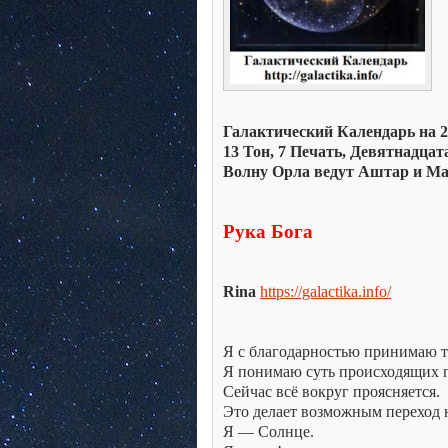
.
.
.
.
Галактический Календарь на 20
13 Тон, 7 Печать, Девятнадца
Волну Орла ведут Аштар и Ма
Рука Бога
Rina
https://galactika.info/
Я с благодарностью принимаю 
Я понимаю суть происходящих 
Сейчас всё вокруг проясняется.
Это делает возможным переход 
Я — Солнце.