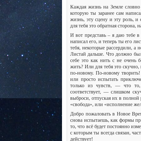
Каждая жизнь на Земле словно 
которую ты заранее сам напис
жизнь, эту сцену и эту роль, и
для тебя это обратная сторона, 
И вот представь – я даю тебе 
написал его, и теперь ты его л
тебя, некоторые рассердили, а 
Листай дальше. Что должно бы
себе это как нить с не очень
жить? Или для тебя это скучно,
по-новому. По-новому творить!
или просто испытать приключе
только из чувств, — что то,
соответствует, — слишком ск
выброси, отпуская их в полной
«свобода», или «исполнение жел
Добро пожаловать в Новое Врем
снова испытаешь, как формы пр
то, что всё будет постоянно изм
с которым ты всегда связан, час
действует!