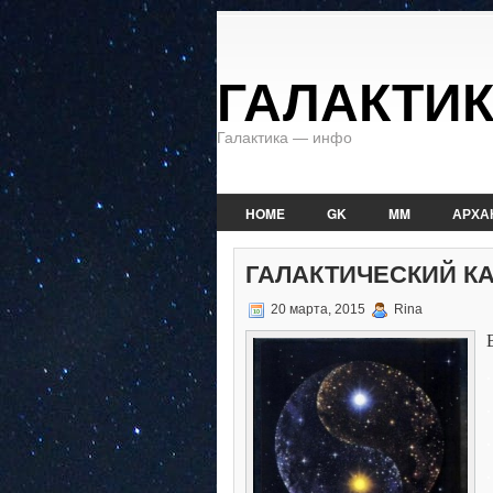
ГАЛАКТИ
Галактика — инфо
HOME
GK
MM
АРХА
ГАЛАКТИЧЕСКИЙ КАЛ
20 марта, 2015
Rina
.
.
.
.