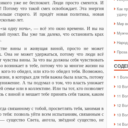
никого уже не беспокоит. Люди просто смеются. И
! Потому что такой смех освобождает. Эта энергия
Как пр
удачу
больше старого. И придёт новая политика, новая
сколько лет.
Мир в
«за одну ночь», — всё это окно времени. И вы на
Мужчи
й пункт. Вы уже так далеко, что остановить крах
.
Народ
встве вины и живущая виной, просто не может
Проза
х. Она не может удержаться, потому что люди всё
т чувства вины. За что вы должны себя чувствовать
о возникает в тебе, потому что за многие жизни на
СОДЕ
кого-то обидел, или кто-то обидел тебя. Возможно,
1 Вол
зни, в которых для тебя важна была власть, потому
 унижение. А ты подумал о том, что власть унижает
10 Во
й семье или в коллективе. Или ты тот, кто позволяет
язь с виной и мешает тебе принять себя таким, каким
11 Во
12 Во
да связанному с тобой, просветлять тебя, занимая в
ю тебя: позволь уйти всем испытаниям, связанным с
13 Во
— существо Света, ангела, звёздноё существо, не
14 Во