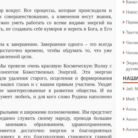
Канал 
 вокруг. Все процессы, которые происходили и
Новос
и совершенствованию, а изменения несут знания,
Перев
жно уметь работать со всеми видами энергий на
ть, не создавать себе кумиров и верить в Бога, в Его
Твитт
Часов
а к завершению. Завершение одного – это всегда
достаточно времени, чтобы обдумать то, что уже
Челов
тавленной цели.
Энцик
ы провели очень красивую Космическую Волну с
духов
онентом Божественных Энергий. Эти энергии
для удаления старого, исцеления и формирования
НАШИ
 ваших глазах и с вашим прямым участием. Уходят
Jeti:
е заинтересованные в развитии общества. И на
 умеет любить, и для кого слово Родина наполнено
Medi.
Алла.
крыльями и широкими полномочиями. Им предстоит
реданно служить своему народу, проводя большие
Ангел 
 занимаясь образованием, здравоохранением,
Ангел
имеется достаточно энергии и благоприятных
ловеку и его благополучию становится главной