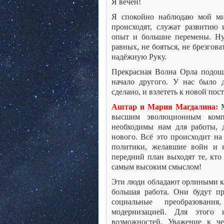
Я вечен!
Я спокойно наблюдаю мой мир
происходят, служат развитию 
опыт и большие перемены. Ну
равных, не бояться, не брезгова
надёжную Руку.
Прекрасная Волна Орла подошл
начало другого. У нас было 
сделано, и взлететь к новой пос
Аштар и Мария Магдалина:
М
высшим эволюционным комп
необходимы нам для работы, 
нового. Всё это происходит на
политики, желавшие войн и н
передний план выходят те, кто
самым высоким смыслом!
Эти люди обладают орлиными 
большая работа. Они будут п
социальные преобразования,
модернизацией. Для этого 
возможностей. Уважение к че