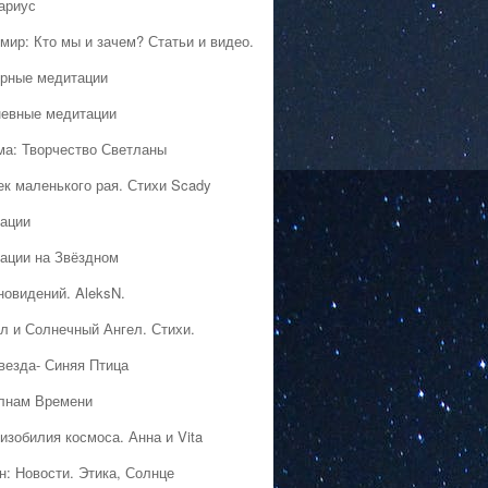
ариус
мир: Кто мы и зачем? Статьи и видео.
рные медитации
евные медитации
ма: Творчество Светланы
ек маленького рая. Стихи Scady
ации
ации на Звёздном
новидений. AleksN.
л и Солнечный Ангел. Стихи.
везда- Синяя Птица
лнам Времени
изобилия космоса. Анна и Vita
н: Новости. Этика, Солнце