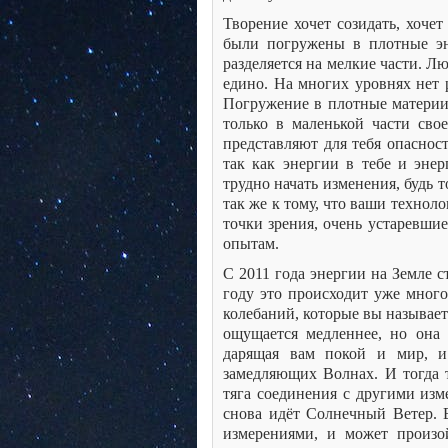
Творение хочет созидать, хоче
были погружены в плотные эне
разделяется на мелкие части. Лю
едино. На многих уровнях нет
Погружение в плотные материи 
только в маленькой части сво
представляют для тебя опаснос
так как энергии в тебе и энер
трудно начать изменения, будь 
так же к тому, что ваши технол
точки зрения, очень устаревши
опытам.
С 2011 года энергии на Земле с
году это происходит уже много
колебаний, которые вы называет
ощущается медленнее, но она н
дарящая вам покой и мир, и
замедляющих Волнах. И тогда т
тяга соединения с другими изм
снова идёт Солнечный Ветер.
измерениями, и может произо