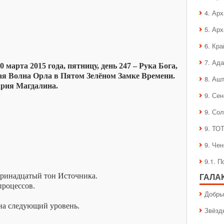
4. Ар
5. Ар
6. Кра
7. Ад
 марта 2015 года, пятницу, день 247 – Рука Бога,
тая Волна Орла в Пятом Зелёном Замке Времени.
8. Аш
рия Магдалина.
9. Се
9. Со
9. ТО
9. Че
9.1. 
тринадцатый тон Источника.
ГАЛА
процессов.
Добры
на следующий уровень.
Звёзд