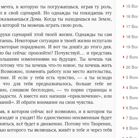
15 Во
мечта, в которую ты погружаешься, играя ту роль,
ал в свой сценарий. Но однажды ты покидаешь эту
16 Во
 оказываешься Дома. Когда ты находишься на Земле,
на которой ты можешь играть свою роль.
17 Во
в руки сценарий этой твоей жизни. Однажды ты сам
18 Во
истаешь. Некоторые ситуации в твоей жизни испугали
19 Во
некоторые порадовали. И вот ты дошёл до этого дня.
ло бы сейчас произойти? Почувствуй… и представь
2 Вол
 большими изменениями на будущее. Ты хочешь так
 потому что ты хочешь что-то новое, ты хочешь жить
20 Во
 Возможно, поменять работу или место жительства,
3 Вол
ние. И если у тебя есть чувство, — а ты исходи
 что для тебя предназначалось, больше тебе не
4 Вол
учно, слишком бесплодно, — то порви страницы и
 радости. А вместо них напиши «приключение», или
5 Вол
аний». И обрати внимание на свои чувства.
6 Вол
я, в котором сейчас всё возможно, и в котором ты
иходят и уходят! Но единственно неизменным будет
7 Вол
еняться, всё будет в движении. Потому что Творение,
8 Вол
тью которого ты являешься, живёт в тебе и через тебя