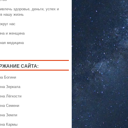
ивлечь здоровье, деньги, успех и
 в нашу жизнь
округ нас
на и женщина
ная медицина
РЖАНИЕ САЙТА:
на Богини
лна Зеркала
лна Лёгкости
лна Семени
лна Земли
лна Кармы