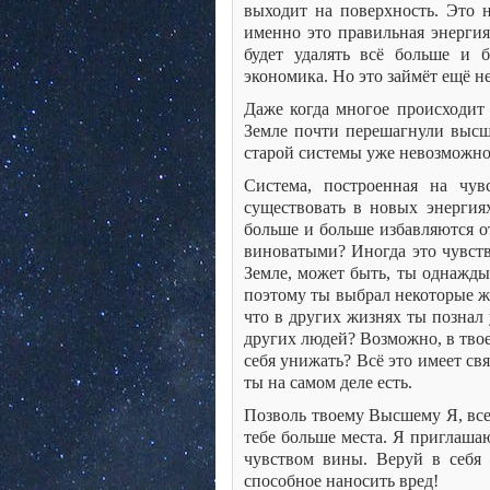
выходит на поверхность. Это 
именно это правильная энергия
будет удалять всё больше и 
экономика. Но это займёт ещё не
Даже когда многое происходит 
Земле почти перешагнули высши
старой системы уже невозможно
Система, построенная на чу
существовать в новых энергия
больше и больше избавляются о
виноватыми? Иногда это чувств
Земле, может быть, ты однажды 
поэтому ты выбрал некоторые жи
что в других жизнях ты познал
других людей? Возможно, в твое
себя унижать? Всё это имеет св
ты на самом деле есть.
Позволь твоему Высшему Я, всег
тебе больше места. Я приглаша
чувством вины. Веруй в себя 
способное наносить вред!