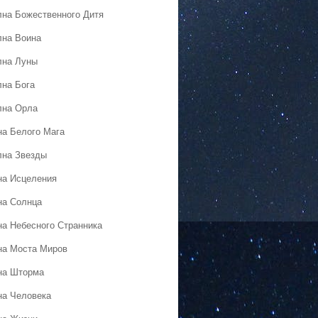
лна Божественного Дитя
лна Воина
лна Луны
лна Бога
лна Орла
на Белого Мага
лна Звезды
на Исцеления
на Солнца
на Небесного Странника
на Моста Миров
на Шторма
на Человека