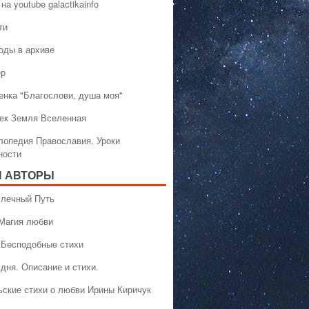
на youtube galactikainfo
ти
оды в архиве
ер
енка "Благослови, душа моя"
ек Земля Вселенная
лопедия Православия. Уроки
ности
 АВТОРЫ
 Млечный Путь
 Магия любви
 Бесподобные стихи
дня. Описание и стихи.
ьские стихи о любви Ирины Киричук