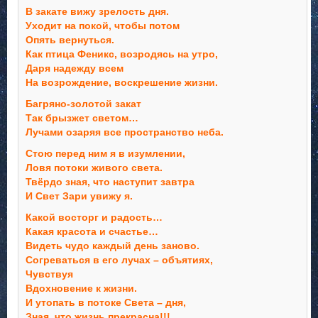
В закате вижу зрелость дня.
Уходит на покой, чтобы потом
Опять вернуться.
Как птица Феникс, возродясь на утро,
Даря надежду всем
На возрождение, воскрешение жизни.
Багряно-золотой закат
Так брызжет светом…
Лучами озаряя все пространство неба.
Cтою перед ним я в изумлении,
Ловя потоки живого света.
Твёрдо зная, что наступит завтра
И Свет Зари увижу я.
Какой восторг и радость…
Какая красота и счастье…
Видеть чудо каждый день заново.
Согреваться в его лучах – объятиях,
Чувствуя
Вдохновение к жизни.
И утопать в потоке Света – дня,
Зная, что жизнь прекрасна!!!