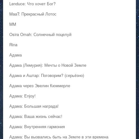
Lenduce: Что хочет Бог?
MaaT: Прекрасный Лотос
MM
Osira Omah: Солнечный поцелуй
Rina
Адама
Адама (Лемурия): Мечты о Новой Земле
Адама и Аштар: Поговорим? (серьёзно)
Адама через Эвелин Кюммерле
Адама: Enjoy!
Адама: Большая награда!
Адама: Ваша жизнь сейчас!
Адама: Внутренняя гармония
Адама: Вы вызвались быть на Земле в эти времена