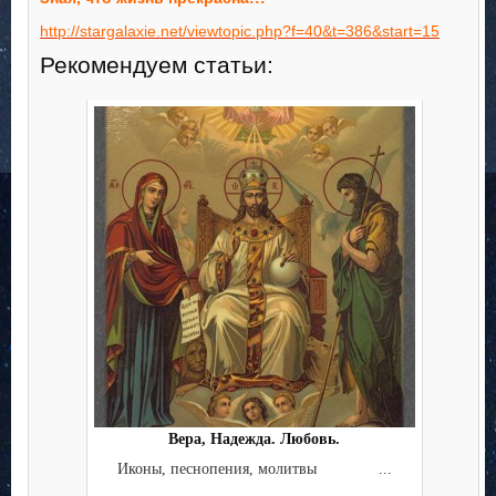
http://stargalaxie.net/viewtopic.php?f=40&t=386&start=15
Рекомендуем статьи:
Вера, Надежда. Любовь.
Иконы, песнопения, молитвы ...