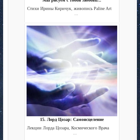
Мы рисуем с тобой любовь!..
Стихи Ирины Киричук, живопись Paline Art
...
15. Лорд Цозар: Самоисцеление
Лекции Лорда Цозара, Космического Врача
...