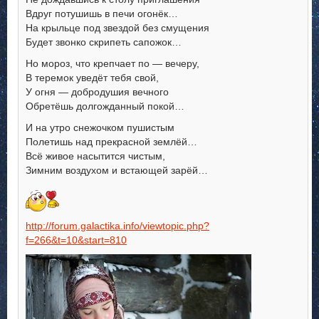
Вдруг потушишь в печи огонёк…
На крыльце под звездой без смущения
Будет звонко скрипеть сапожок…
Но мороз, что крепчает по — вечеру,
В теремок уведёт тебя свой,
У огня — добродушия вечного
Обретёшь долгожданный покой…
И на утро снежочком пушистым
Полетишь над прекрасной землёй…
Всё живое насытится чистым,
Зимним воздухом и встающей зарёй…
http://forum.galactika.info/viewtopic.php?
f=266&t=10&start=810