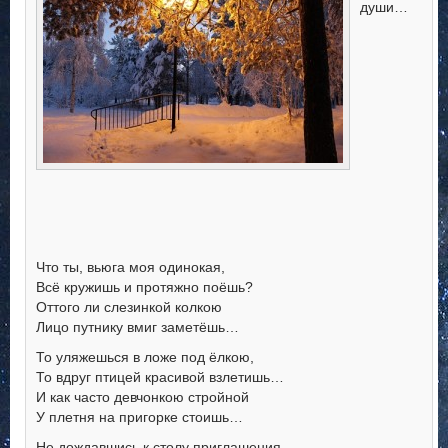
души…
Что ты, вьюга моя одинокая,
Всё кружишь и протяжно поёшь?
Оттого ли слезинкой колкою
Лицо путнику вмиг заметёшь…
То уляжешься в ложе под ёлкою,
То вдруг птицей красивой взлетишь…
И как часто девчонкою стройной
У плетня на пригорке стоишь…
Не дождавшись к столу приглашения