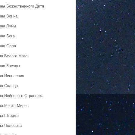
лна Божественного Дитя
лна Воина
лна Луны
лна Бога
лна Орла
на Белого Мага
лна Звезды
на Исцеления
на Солнца
на Небесного Странника
на Моста Миров
на Шторма
на Человека