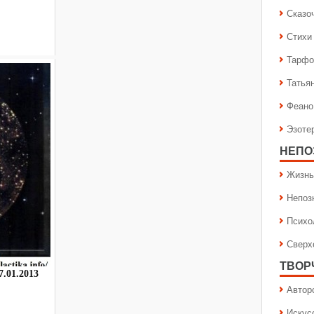
Сказо
Стихи
Тарфо
Татья
Феано
Эзоте
НЕПО
Жизнь
Непоз
Психо
Сверх
ТВОР
.01.2013
Автор
Искус