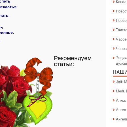
спеть,
Канал 
енастья.
Новос
чать,
Перев
ь,
Твитт
сиянье.
Часов
о
Челов
Рекомендуем
Энцик
духов
статьи:
НАШИ
Jeti:
Medi.
Алла.
Ангел 
Ангел