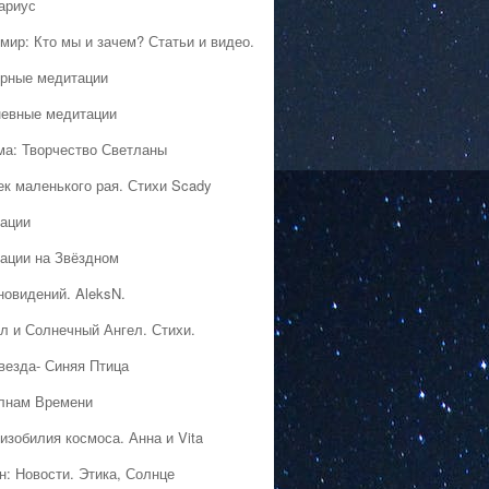
ариус
мир: Кто мы и зачем? Статьи и видео.
рные медитации
евные медитации
ма: Творчество Светланы
ек маленького рая. Стихи Scady
ации
ации на Звёздном
новидений. AleksN.
л и Солнечный Ангел. Стихи.
везда- Синяя Птица
лнам Времени
изобилия космоса. Анна и Vita
н: Новости. Этика, Солнце