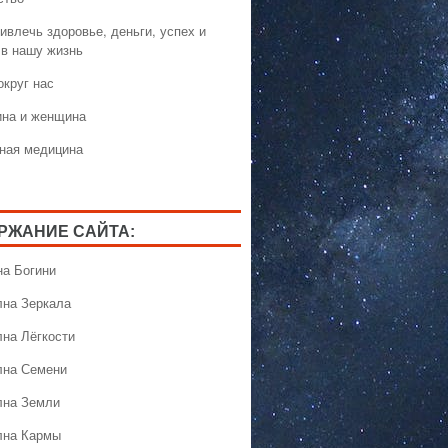
ивлечь здоровье, деньги, успех и
 в нашу жизнь
округ нас
на и женщина
ная медицина
РЖАНИЕ САЙТА:
на Богини
лна Зеркала
лна Лёгкости
лна Семени
лна Земли
лна Кармы