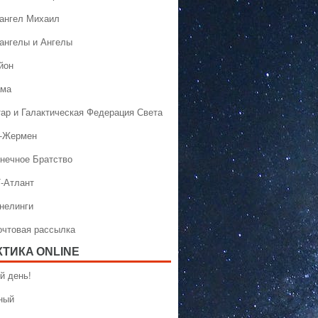
хангел Михаил
хангелы и Ангелы
йон
ама
тар и Галактическая Федерация Света
н-Жермен
лнечное Братство
Т-Атлант
ннелинги
Почтовая рассылка
КТИКA ONLINE
й день!
ный