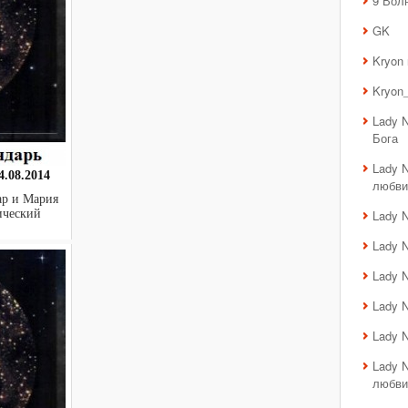
9 Вол
GK
Kryon
Kryon_
Lady 
Бога
Lady 
.08.2014
любви
ар и Мария
Lady 
тический
Lady 
Lady 
Lady 
Lady 
Lady 
любви