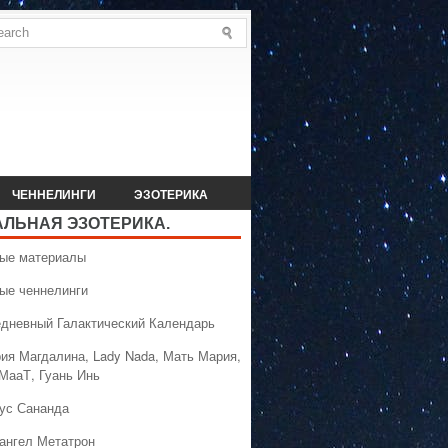
ЧЕННЕЛИНГИ
ЭЗОТЕРИКА
АЛЬНАЯ ЭЗОТЕРИКА.
вые материалы
вые ченнелинги
едневный Галактический Календарь
рия Магдалина, Lady Nada, Мать Мария,
 МааТ, Гуань Инь
сус Сананда
хангел Метатрон