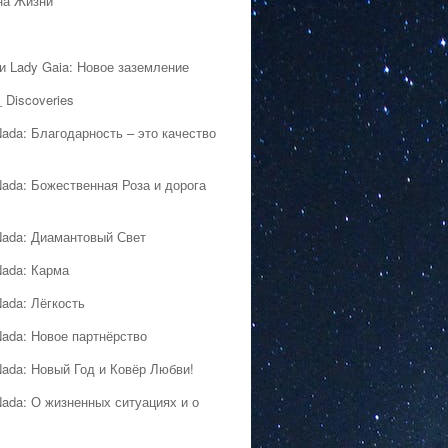
на Жизни
 и Lady Gaia: Новое заземление
 Discoveries
Nada: Благодарность – это качество
Nada: Божественная Роза и дорога
Nada: Диамантовый Свет
Nada: Карма
Nada: Лёгкость
Nada: Новое партнёрство
Nada: Новый Год и Ковёр Любви!
Nada: О жизненных ситуациях и о