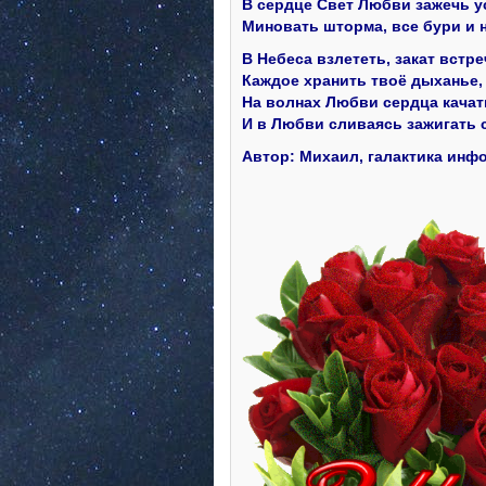
В сердце Свет Любви зажечь у
Миновать шторма, все бури и н
В Небеса взлететь, закат встре
Каждое хранить твоё дыханье,
На волнах Любви сердца качат
И в Любви сливаясь зажигать 
Автор: Михаил, галактика инф