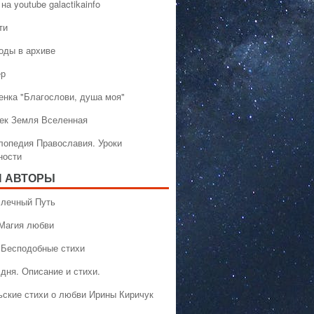
на youtube galactikainfo
ти
оды в архиве
ер
енка "Благослови, душа моя"
ек Земля Вселенная
лопедия Православия. Уроки
ности
 АВТОРЫ
 Млечный Путь
 Магия любви
 Бесподобные стихи
дня. Описание и стихи.
ьские стихи о любви Ирины Киричук