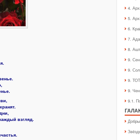
4. Ар
5. Ар
6. Кра
7. Ад
8. Аш
9. Се
я.
9. Со
венье.
9. ТО
,
9. Че
енье.
9.1. 
ви,
хранят.
ГАЛА
дни,
каждый взгляд.
Добры
Звёзд
счастья.