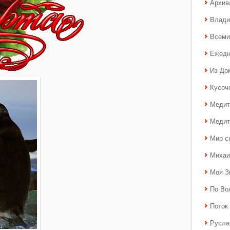
Архив
Влади
Всеми
Ежедн
Из До
Кусоч
Медит
Медит
Мир с
Михаи
Моя З
По Во
Поток 
Русла