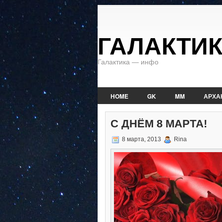
ГАЛАКТИ
Галактика — инфо
HOME
GK
MM
АРХА
С ДНЁМ 8 МАРТА!
8 марта, 2013
Rina