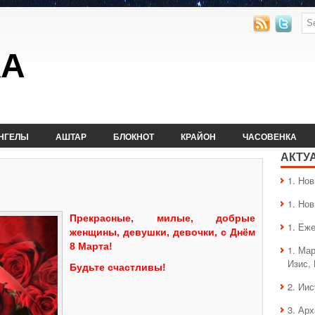
КА
НГЕЛЫ
АШТАР
БЛОКНОТ
КРАЙОН
ЧАСОВЕНКА
АКТУ
1. Hо
1. Hо
Прекрасные, милые, добрые
1. Еж
женщины, девушки, девочки, с Днём
8 Марта!
1. Ма
Изис,
Будьте счастливы!
2. Ии
3. Ар