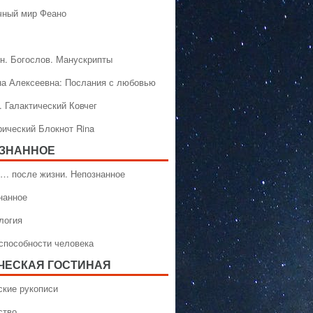
чный мир Феано
н. Богослов. Манускрипты
на Алексеевна: Послания с любовью
. Галактический Ковчег
рический Блокнот Rina
ЗНАННОЕ
… после жизни. Непознанное
нанное
логия
способности человека
ЧЕСКАЯ ГОСТИНАЯ
ские рукописи
ство