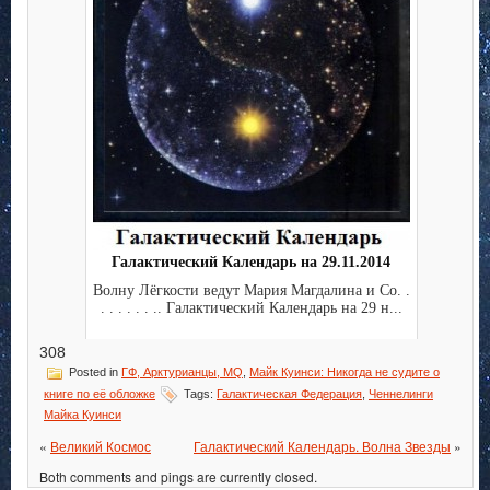
Галактический Календарь на 29.11.2014
Волну Лёгкости ведут Мария Магдалина и Co. .
. . . . . . .. Галактический Календарь на 29 н...
308
Posted in
ГФ, Арктурианцы, MQ
,
Майк Куинси: Никогда не судите о
книге по её обложке
Tags:
Галактическая Федерация
,
Ченнелинги
Майка Куинси
«
Великий Космос
Галактический Календарь. Волна Звезды
»
Both comments and pings are currently closed.