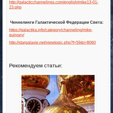
http://galacticchannelings.com/english/mike13-01-
23.php
Ченнелинги Галактической Федерации Света:
https://galactika.info/category/channeling/mike-
quinsey/
http://stargalaxie.net/viewtopic.php?f=59&t=8060
.
Рекомендуем статьи: