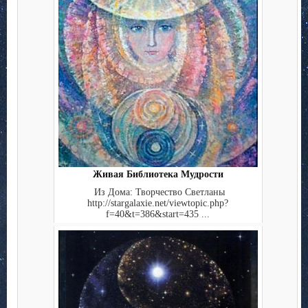
Живая Библиотека Мудрости
Из Дома: Творчество Светланы
http://stargalaxie.net/viewtopic.php?
f=40&t=386&start=435 ...