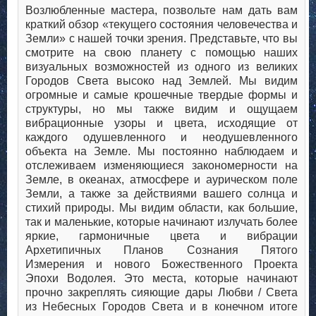
Возлюбленные мастера, позвольте нам дать вам
краткий обзор «текущего состояния человечества и
Земли» с нашей точки зрения. Представьте, что вы
смотрите на свою планету с помощью наших
визуальных возможностей из одного из великих
Городов Света высоко над Землей. Мы видим
огромные и самые крошечные твердые формы и
структуры, но мы также видим и ощущаем
вибрационные узоры и цвета, исходящие от
каждого одушевленного и неодушевленного
объекта на Земле. Мы постоянно наблюдаем и
отслеживаем изменяющиеся закономерности на
Земле, в океанах, атмосфере и аурическом поле
Земли, а также за действиями вашего солнца и
стихий природы. Мы видим области, как большие,
так и маленькие, которые начинают излучать более
яркие, гармоничные цвета и вибрации
Архетипичных Планов Сознания Пятого
Измерения и нового Божественного Проекта
Эпохи Водолея. Это места, которые начинают
прочно закреплять сияющие дары Любви / Света
из Небесных Городов Света и в конечном итоге