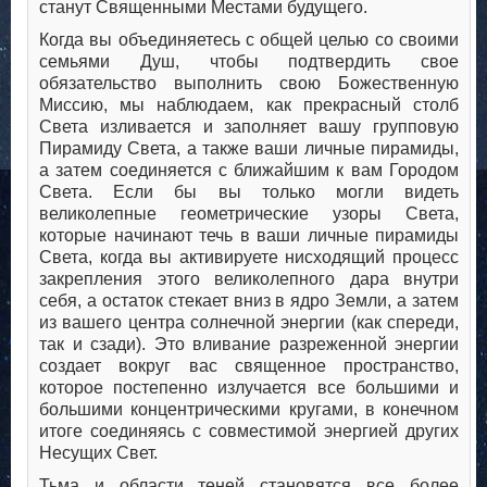
станут Священными Местами будущего.
Когда вы объединяетесь с общей целью со своими
семьями Душ, чтобы подтвердить свое
обязательство выполнить свою Божественную
Миссию, мы наблюдаем, как прекрасный столб
Света изливается и заполняет вашу групповую
Пирамиду Света, а также ваши личные пирамиды,
а затем соединяется с ближайшим к вам Городом
Света. Если бы вы только могли видеть
великолепные геометрические узоры Света,
которые начинают течь в ваши личные пирамиды
Света, когда вы активируете нисходящий процесс
закрепления этого великолепного дара внутри
себя, а остаток стекает вниз в ядро Земли, а затем
из вашего центра солнечной энергии (как спереди,
так и сзади). Это вливание разреженной энергии
создает вокруг вас священное пространство,
которое постепенно излучается все большими и
большими концентрическими кругами, в конечном
итоге соединяясь с совместимой энергией других
Несущих Свет.
Тьма и области теней становятся все более