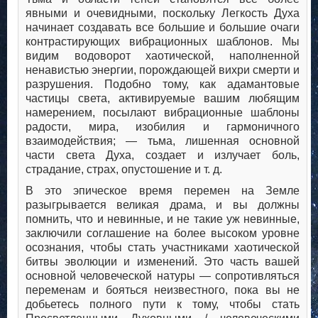
явными и очевидными, поскольку Легкость Духа
начинает создавать все большие и большие очаги
контрастирующих вибрационных шаблонов. Мы
видим водоворот хаотической, наполненной
ненавистью энергии, порождающей вихри смерти и
разрушения. Подобно тому, как адамантовые
частицы света, активируемые вашим любящим
намерением, посылают вибрационные шаблоны
радости, мира, изобилия и гармоничного
взаимодействия; — тьма, лишенная основной
части света Духа, создает и излучает боль,
страдание, страх, опустошение и т. д.
В это эпическое время перемен на Земле
разыгрывается великая драма, и вы должны
помнить, что и невинные, и не такие уж невинные,
заключили соглашение на более высоком уровне
осознания, чтобы стать участниками хаотической
битвы эволюции и изменений. Это часть вашей
основной человеческой натуры — сопротивляться
переменам и бояться неизвестного, пока вы не
добьетесь полного пути к тому, чтобы стать