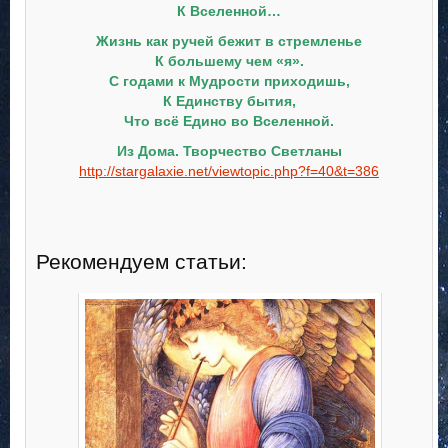
К Вселенной…
Жизнь как ручей бежит в стремленье
К большему чем «я».
С годами к Мудрости приходишь,
К Единству бытия,
Что всё Едино во Вселенной.
Из Дома. Творчество Светланы
http://stargalaxie.net/viewtopic.php?f=40&t=386
Рекомендуем статьи: