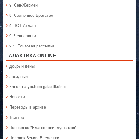
9. Сен-Жермен
9. Солнечное Братство
9. ТОТ-Атлант
9. Ченнелинги
9.1. Почтовая рассылка
ГАЛАКТИКA ONLINE
Добрый день!
Звёздный
Канал на youtube galactikainfo
Новости
Переводы в архиве
Твиттер
Часовенка "Благослови, душа моя"
Человек Земля Вселенная