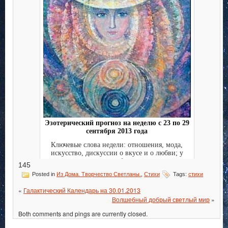
Эзотерический прогноз на неделю с 23 по 29
сентября 2013 года
Ключевые слова недели: отношения, мода,
искусство, дискуссии о вкусе и о любви; у
каждого выбора ест...
145
Posted in
Из Дома. Творчество Светланы.
,
Стихи
Tags:
стихи
«
Галактический Календарь на 30.01.2013
Волшебный добрый светлый мир
»
Both comments and pings are currently closed.