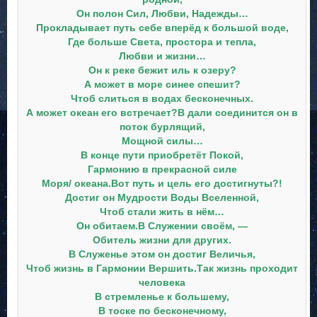
Он полон Сил, Любви, Надежды…
Прокладывает путь себе вперёд к большой воде,
Где больше Света, простора и тепла,
Любви и жизни…
Он к реке бежит иль к озеру?
А может в море синее спешит?
Чтоб слиться в водах бесконечных.
А может океан его встречает?
В дали соединится он в
поток бурлящий,
Мощной силы…
В конце пути приобретёт Покой,
Гармонию в прекрасной силе
Моря/ океана.
Вот путь и цель его достигнуты?!
Достиг он Мудрости Воды Вселенной,
Чтоб стали жить в нём…
Он обитаем.
В Служении своём, —
Обитель жизни для других.
В Служенье этом он достиг Величья,
Чтоб жизнь в Гармонии Вершить.
Так жизнь проходит
человека
В стремленье к большему,
В тоске по бесконечному,