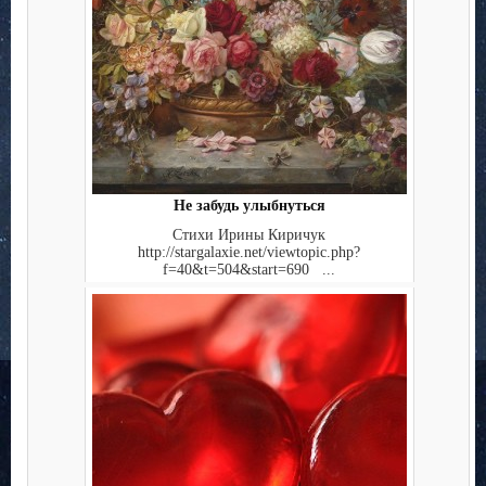
Не забудь улыбнуться
Стихи Ирины Киричук
http://stargalaxie.net/viewtopic.php?
f=40&t=504&start=690 ...