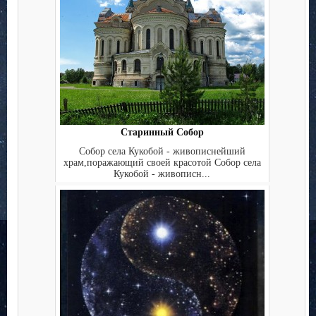
Старинный Собор
Собор села Кукобой - живописнейший
храм,поражающий своей красотой Собор села
Кукобой - живописн...