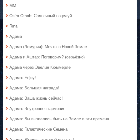
MM
Osira Omah: Солнечный поцелуй
Rina
Адама
Адама (Лемурия): Мечты о Новой Земле
Адама и Аштар: Поговорим? (серьёзно)
Адама через Эвелин Кюммерле
Адама: Enjoy!
Адама: Большая награда!
Адама: Ваша жизнь сейчас!
Адама: Внутренняя гармония
Адама: Вы вызвались быть на Земле в эти времена
Адама: Галактические Семена
Адама: Жемчуг, который вы есть!