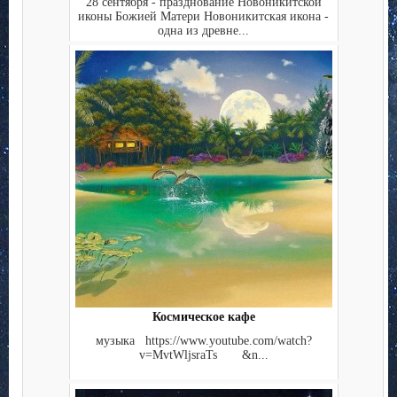
28 сентября - празднование Новоникитской
иконы Божией Матери Новоникитская икона -
одна из древне...
Космическое кафе
музыка https://www.youtube.com/watch?
v=MvtWljsraTs &n...