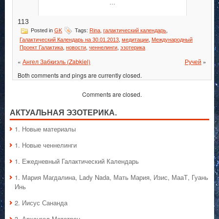
...
113
Posted in
GK
Tags:
Rina
,
галактический календарь
,
Галактический Календарь на 30.01.2013
,
медитации
,
Международный
Проект Галактика
,
новости
,
ченнелинги
,
эзотерика
«
Ангел Забкиэль (Zabkiel)
Ручей
»
Both comments and pings are currently closed.
Comments are closed.
АКТУАЛЬНАЯ ЭЗОТЕРИКА.
1. Hовые материалы
1. Hовые ченнелинги
1. Ежедневный Галактический Календарь
1. Мария Магдалина, Lady Nada, Мать Мария, Изис, МааТ, Гуань
Инь
2. Иисус Сананда
3. Архангел Метатрон