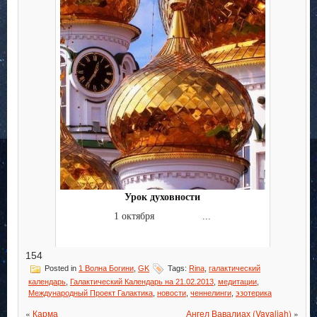
Урок духовности
1 октября ...
154
Posted in
1 Волна Богини
,
GK
Tags:
Rina
,
галактический
календарь
,
Галактический Календарь на 21.02.2013
,
медитации
,
Международный Проект Галактика
,
новости
,
ченнелинги
,
эзотерика
«
Карма
Ангел Вавалиах (Vavaliah)
»