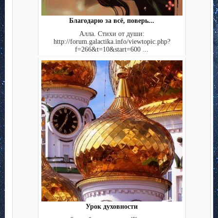
Благодарю за всё, поверь...
Алла. Стихи от души:
http://forum.galactika.info/viewtopic.php?
f=266&t=10&start=600 ...
Урок духовности