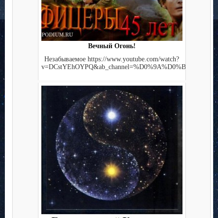
Вечный Огонь!
Незабываемое https://www.youtube.com/watch?
v=DCstYEhOYPQ&ab_channel=%D0%9A%D0%B8%D0%BD