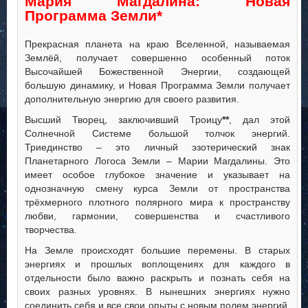
Мария Магдалина: Новая
Программа Земли*
Прекрасная планета на краю Вселенной, называемая
Землёй, получает совершенно особенный поток
Высочайшей Божественной Энергии, создающей
большую динамику, и Новая Программа Земли получает
дополнительную энергию для своего развития.
Высший Творец, заключивший Троицу
**
, дал этой
Солнечной Системе большой толчок энергий.
Триединство – это личный эзотерический знак
Планетарного Логоса Земли – Марии Магдалины. Это
имеет особое глубокое значение и указывает на
однозначную смену курса Земли от пространства
трёхмерного плотного полярного мира к пространству
любви, гармонии, совершенства и счастливого
творчества.
На Земле происходят большие перемены. В старых
энергиях и прошлых воплощениях для каждого в
отдельности было важно раскрыть и познать себя на
своих разных уровнях. В нынешних энергиях нужно
соединить себя и все свои опыты с новым полем энергий.