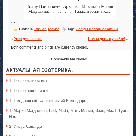
Волну Воина ведут Архангел Михаил и Мария
Магдалина. . . . . . . . . . . Галактический Ка...
141
Posted in
Главная
,
Космос
Tags:
Звёзды и северное сияние
«
Урок духовности
Начни день с улыбки!
»
Both comments and pings are currently closed.
Comments are closed.
АКТУАЛЬНАЯ ЭЗОТЕРИКА.
1. Hовые материалы
1. Hовые ченнелинги
1. Ежедневный Галактический Календарь
1. Мария Магдалина, Lady Nada, Мать Мария, Изис, МааТ, Гуань
Инь
2. Иисус Сананда