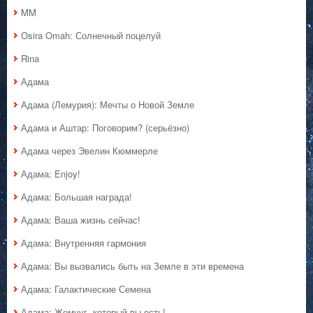
MM
Osira Omah: Солнечный поцелуй
Rina
Адама
Адама (Лемурия): Мечты о Новой Земле
Адама и Аштар: Поговорим? (серьёзно)
Адама через Эвелин Кюммерле
Адама: Enjoy!
Адама: Большая награда!
Адама: Ваша жизнь сейчас!
Адама: Внутренняя гармония
Адама: Вы вызвались быть на Земле в эти времена
Адама: Галактические Семена
Адама: Жемчуг, который вы есть!