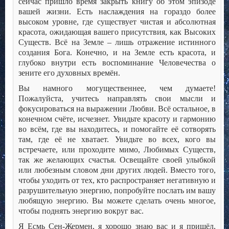
сейчас пришло время закрыть книгу об этом эпизоде
вашей жизни. Есть наслаждения на гораздо более
высоком уровне, где существует чистая и абсолютная
красота, ожидающая вашего присутствия, как Высоких
Существ. Всё на Земле – лишь отражение истинного
создания Бога. Конечно, и на Земле есть красота, и
глубоко внутри есть воспоминание Человечества о
зените его духовных времён.
Вы намного могущественнее, чем думаете!
Пожалуйста, учитесь направлять свои мысли и
фокусироваться на выражении Любви. Всё остальное, в
конечном счёте, исчезнет. Увидьте красоту и гармонию
во всём, где вы находитесь, и помогайте её сотворять
там, где её не хватает. Увидьте во всех, кого вы
встречаете, или проходите мимо, Любимых Существ,
так же желающих счастья. Освещайте своей улыбкой
или любезным словом дни других людей. Вместо того,
чтобы уходить от тех, кто распространяет негативную и
разрушительную энергию, попробуйте послать им вашу
любящую энергию. Вы можете сделать очень многое,
чтобы поднять энергию вокруг вас.
Я Есмь Сен-Жермен, я хорошо знаю вас и я пришёл,