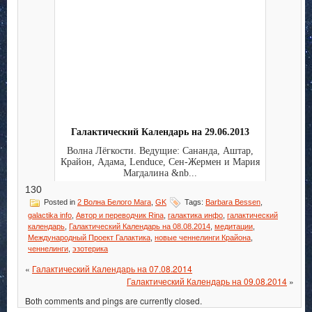
Галактический Календарь на 29.06.2013
Волна Лёгкости. Ведущие: Сананда, Аштар,
Крайон, Адама, Lenduce, Сен-Жермен и Мария
Магдалина &nb...
130
Posted in
2 Волна Белого Мага
,
GK
Tags:
Barbara Bessen
,
galactika info
,
Автор и переводчик Rina
,
галактика инфо
,
галактический
календарь
,
Галактический Календарь на 08.08.2014
,
медитации
,
Международный Проект Галактика
,
новые ченнелинги Крайона
,
ченнелинги
,
эзотерика
«
Галактический Календарь на 07.08.2014
Галактический Календарь на 09.08.2014
»
Both comments and pings are currently closed.