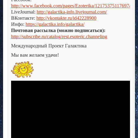
http://www.facebook.com/pages/Ezoterika/121753751176974
LiveJournal:
http://galactika-info.livejournal.com/
ВКонтакте:
http://vkontakte.ru/id42228900
Инфо:
https://galactika.info/galactika/
Почтовая рассылка (можно подписаться):
http://subscribe.ru/catalog/rest.esoteric.channeling
Международный Проект Галактика
Мы вам желаем удачи!