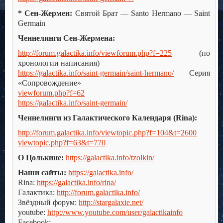
* Сен-Жермен:
Святой Брат — Santo Hermano — Saint
Germain
Ченнелинги Сен-Жермена:
http://forum.galactika.info/viewforum.php?f=225
(по
хронологии написания)
https://galactika.info/saint-germain/saint-hermano/
Серия
«Сопровождение»
viewforum.php?f=62
https://galactika.info/saint-germain/
Ченнелинги из Галактического Календаря (Rina):
http://forum.galactika.info/viewtopic.php?f=104&t=2600
viewtopic.php?f=63&t=770
О Цолькине:
https://galactika.info/tzolkin/
Наши сайты:
https://galactika.info/
Rina:
https://galactika.info/rina/
Галактика:
http://forum.galactika.info/
Звёздный форум:
http://stargalaxie.net/
youtube:
http://www.youtube.com/user/galactikainfo
Facebook: