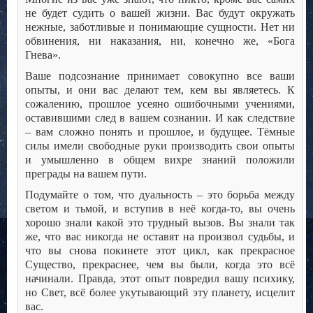
не будет судить о вашей жизни. Вас будут окружать
нежные, заботливые и понимающие сущности. Нет ни
обвинения, ни наказания, ни, конечно же, «Бога
Гнева».
Ваше подсознание принимает совокупно все ваши
опыты, и они вас делают тем, кем вы являетесь. К
сожалению, прошлое усеяно ошибочными учениями,
оставившими след в вашем сознании. И как следствие
– вам сложно понять и прошлое, и будущее. Тёмные
силы имели свободные руки производить свои опыты
и умышленно в общем вихре знаний положили
преграды на вашем пути.
Подумайте о том, что дуальность – это борьба между
светом и тьмой, и вступив в неё когда-то, вы очень
хорошо знали какой это трудный вызов. Вы знали так
же, что вас никогда не оставят на произвол судьбы, и
что вы снова покинете этот цикл, как прекрасное
Существо, прекраснее, чем вы были, когда это всё
начинали. Правда, этот опыт повредил вашу психику,
но Свет, всё более укутывающий эту планету, исцелит
вас.