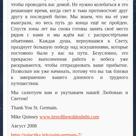
чтобы проводить вас домой. Не нужно колебаться в это
решающее время, когда свет и тьма противостоят друг
другу в последней битве. Мы знаем, что вы её уже
выиграли, но весь путь до конца ещё не пройден.
Спустя эоны лет вы снова готовы занять своё место
рядом с нами и мы ждём вас с распростёртыми
объятиями. Каждая душа, вернувшаяся к Свету,
празднует большую победу над искушениями, которые
постоянно были у вас на пути. Безусловно, это
прекрасно выполненная работа и небеса уже
раскрываются, чтобы отпраздновать ваше прибытие.
Позвольте им уже начинать, потому что вы так близки
к завершению вашего длинного и трудного
путешествия.
Мы салютуем вам и укутываем нашей Любовью и
Светом!
Thank You St. Germain.
Mike Quinsey
www.treeofthegoldenlight.com
Август 2008
https://galactika.info/saint-germain-7/