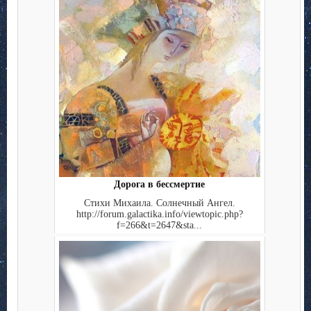
Дорога в бессмертие
Стихи Михаила. Солнечный Ангел.
http://forum.galactika.info/viewtopic.php?
f=266&t=2647&sta...