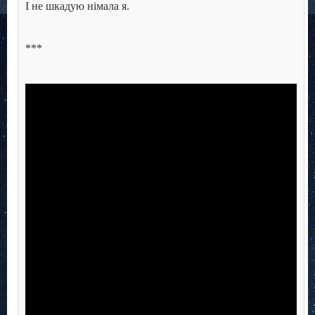
І не шкадую німала я.
.
***