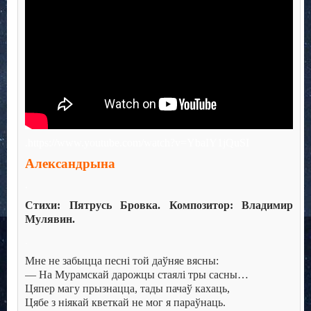
.https://www.youtube.com/watch?v=YbaIY1jQuSI
Александрына
.
Стихи: Пятрусь Бровка. Композитор: Владимир
Мулявин.
.
Мне не забыцца песні той даўняе вясны:
— На Мурамскай дарожцы стаялі тры сасны…
Цяпер магу прызнацца, тады пачаў кахаць,
Цябе з ніякай кветкай не мог я параўнаць.