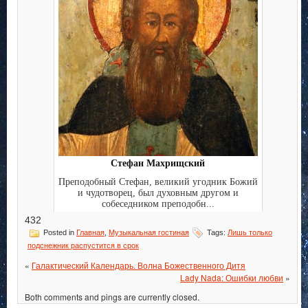
Стефан Махрищский
Преподобный Стефан, великий угодник Божий
и чудотворец, был духовным другом и
собеседником преподобн...
432
Posted in
Главная
,
Музыкальная гостиная
Tags:
Лишь только
подснежник распустится в срок
«
Галактический Календарь. Волна Божественного Дитя
Lady Nada: Ошибки любви
»
Both comments and pings are currently closed.