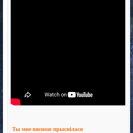
.
Ты мне вясною прыснілася