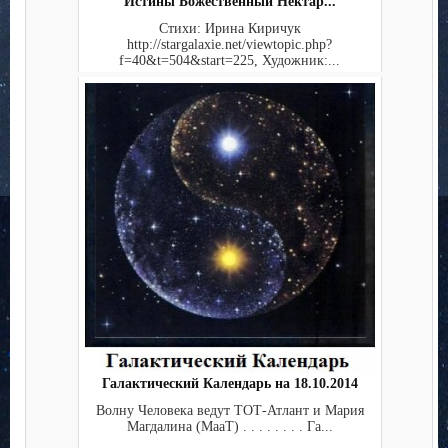
Истины Божественный Нектар...
Стихи: Ирина Киричук
http://stargalaxie.net/viewtopic.php?
f=40&t=504&start=225, Художник:...
Галактический Календарь на 18.10.2014
Волну Человека ведут ТОТ-Атлант и Мария
Магдалина (МааТ) . . . . . . . . Га...