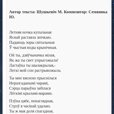
.
Автор текста: Шушкевіч М. Композитор: Семяняка
Ю.
.
Летняя ночка купальная
Яснай растаяла знічкаю.
Падаюць зоры світальныя
Ў чыстыя воды крынічныя.
Ой ты, дзяўчыначка мілая,
Як жа ты свет упрыгожыла!
Ластаўка ты шызакрылая,-
Легкі мой сон растрывожыла.
Ты мне вясною прыснілася
Неразгаданымі чарамі,
Сэрца парыўна забілася
Лёгкімі крыламі-марами.
Пэўна цябе, ненаглядная,
Стрэў я часінай удалаю.
Ты ж мая доля спагадная,