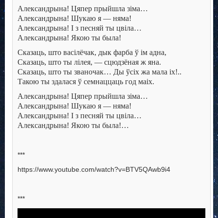
Александрына! Цяпер прыйшла зіма…
Александрына! Шукаю я — няма!
Александрына! I з песняй ты цвіла…
Александрына! Якою ты была!
Сказаць, што васілёчак, дык фарба ў ім адна,
Сказаць, што ты лілея, — сцюдзёная ж яна.
Сказаць, што ты званочак… Ды ўсіх жа мала іх!..
Такою ты здалася ў семнаццаць год маіх.
Александрына! Цяпер прыйшла зіма…
Александрына! Шукаю я — няма!
Александрына! I з песняй ты цвіла…
Александрына! Якою ты была!…
.
***
https://www.youtube.com/watch?v=BTV5QAwb9i4
.
***