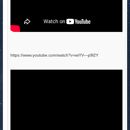
.
https://www.youtube.com/watch?v=wiYV—p9l2Y
.