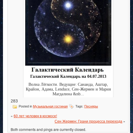
Галактический Календарь на 04.07.2013
Волна Лёгкости. Ведущие: Сананда, Аштар,
Крайон, Адама, Lenduce, Сен-Жермен и Мария
Магдалина &nb...
283
Posted in
Музыкальная гостиная
Tags:
Песняры
«
60 лет человек в космосе!
Сен Жермен: Грани процесса перехода
»
Both comments and pings are currently closed.