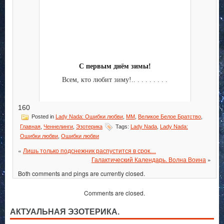
С первым днём зимы!
Всем, кто любит зиму!.. . . . . . . . .
160
Posted in
Lady Nada: Ошибки любви
,
MM
,
Великое Белое Братство
,
Главная
,
Ченнелинги
,
Эзотерика
Tags:
Lady Nada
,
Lady Nada:
Ошибки любви
,
Ошибки любви
«
Лишь только подснежник распустится в срок…
Галактический Календарь. Волна Воина
»
Both comments and pings are currently closed.
Comments are closed.
АКТУАЛЬНАЯ ЭЗОТЕРИКА.