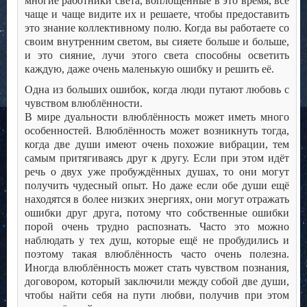
многие работники света, воплощённые в это время, всё
чаще и чаще видите их и решаете, чтобы предоставить
это знание коллективному полю. Когда вы работаете со
своим внутренним светом, вы сияете больше и больше,
и это сияние, лучи этого света способны осветить
каждую, даже очень маленькую ошибку и решить её.
Одна из больших ошибок, когда люди путают любовь с
чувством влюблённости.
В мире дуальности влюблённость может иметь много
особенностей. Влюблённость может возникнуть тогда,
когда две души имеют очень похожие вибрации, тем
самым притягиваясь друг к другу. Если при этом идёт
речь о двух уже пробуждённых душах, то они могут
получить чудесный опыт. Но даже если обе души ещё
находятся в более низких энергиях, они могут отражать
ошибки друг друга, потому что собственные ошибки
порой очень трудно распознать. Часто это можно
наблюдать у тех душ, которые ещё не пробудились и
поэтому такая влюблённость часто очень полезна.
Иногда влюблённость может стать чувством познания,
договором, который заключили между собой две души,
чтобы найти себя на пути любви, получив при этом