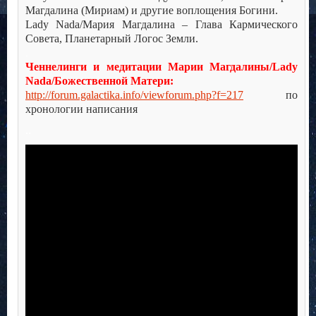
Магдалина (Мириам) и другие воплощения Богини.
Lady Nada/Мария Магдалина – Глава Кармического
Совета, Планетарный Логос Земли.
.
Ченнелинги и медитации Марии Магдалины/Lady
Nada/Божественной Матери:
http://forum.galactika.info/viewforum.php?f=217
по
хронологии написания
..