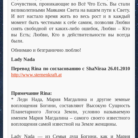
Сочувствия, проникающие во Всё Что Есть. Вы стали
великолепными Маяками Света на вашем пути к Свету.
И вот настало время жить во весь рост и в каждый
момент быть честными к себе самим, позволяя Любви
сиять свободной от каких-либо ошибок, Любви – Кто
вы Есть; Любви, Кто в действительности вы всегда
были.
Обнимаю и безгранично люблю!
Lady Nada
Перевод Rina по согласованию с ShaNiraa 26.01.2010
http://www.sternenkraft.at
.
.
Примечание Rina:
* Леди Нада, Мария Магдалина и другие земные
воплощения Богини, составляют Высокую Сущность
Планетарного Логоса Земли, условно называемую
именем Мария Магдалина – самого своего известного
воплощения самой известной на Земле женщины.
.
Lady Nada — из Семьи душ Богини, как и Мария