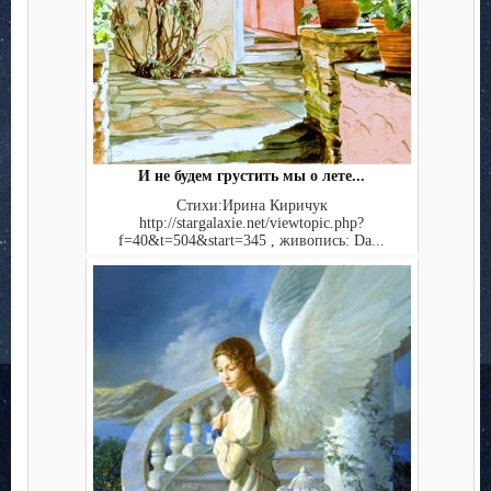
И не будем грустить мы о лете...
Стихи:Ирина Киричук
http://stargalaxie.net/viewtopic.php?
f=40&t=504&start=345 , живопись: Da...