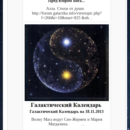
Пред взором Бога...
Алла. Стихи от души.
http://forum.galactika.info/viewtopic.php?
f=266&t=10&start=825 &nb...
Галактический Календарь на 18.11.2013
Волну Мага ведут Сен-Жермен и Мария
Магдалина. ...