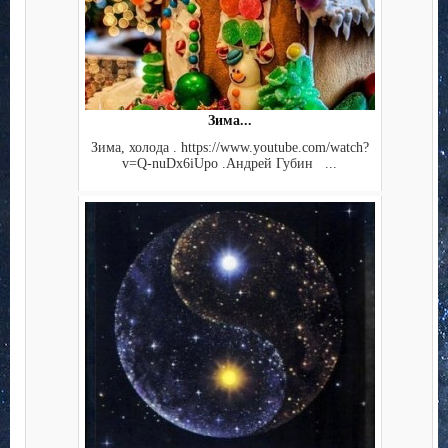
Зима...
Зима, холода . https://www.youtube.com/watch?
v=Q-nuDx6iUpo .Андрей Губин ...