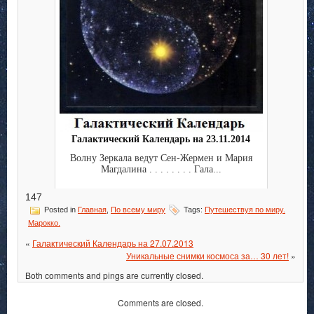
Галактический Календарь на 23.11.2014
Волну Зеркала ведут Сен-Жермен и Мария
Магдалина . . . . . . . . Гала...
147
Posted in
Главная
,
По всему миру
Tags:
Путешествуя по миру.
Марокко.
«
Галактический Календарь на 27.07.2013
Уникальные снимки космоса за… 30 лет!
»
Both comments and pings are currently closed.
Comments are closed.