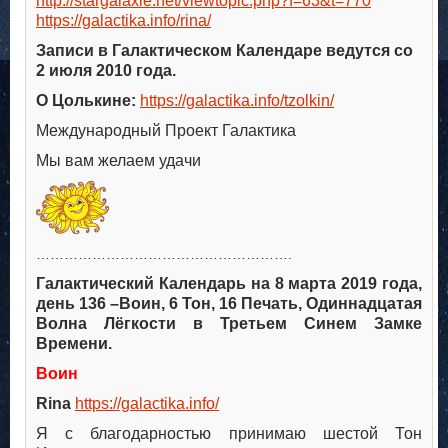
http://stargalaxie.net/viewtopic.php?f=63&t=770
https://galactika.info/rina/
Записи в Галактическом Календаре ведутся со
2 июля 2010 года.
О Цолькине:
https://galactika.info/tzolkin/
Международный Проект Галактика
Мы вам желаем удачи
……………………………………………….
Галактический Календарь на 8 марта 2019 года,
день 136 –Воин, 6 Тон, 16 Печать, Одиннадцатая
Волна Лёгкости в Третьем Синем Замке
Времени.
Воин
Rina
https://galactika.info/
Я с благодарностью принимаю шестой Тон