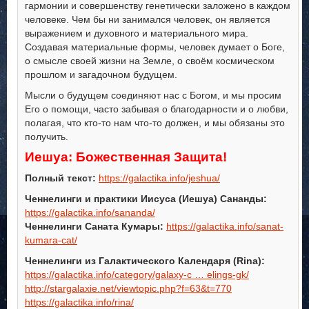
гармонии и совершенству генетически заложено в каждом
человеке. Чем бы ни занимался человек, он является
выражением и духовного и материального мира.
Создавая материальные формы, человек думает о Боге,
о смысле своей жизни на Земле, о своём космическом
прошлом и загадочном будущем.
Мысли о будущем соединяют нас с Богом, и мы просим
Его о помощи, часто забывая о благодарности и о любви,
полагая, что кто-то нам что-то должен, и мы обязаны это
получить.
Иешуа: Божественная Защита!
Полный текст:
https://galactika.info/jeshua/
Ченнелинги и практики Иисуса (Иешуа) Сананды:
https://galactika.info/sananda/
Ченнелинги Саната Кумары:
https://galactika.info/sanat-
kumara-cat/
Ченнелинги из Галактического Календаря (Rina):
https://galactika.info/category/galaxy-c … elings-gk/
http://stargalaxie.net/viewtopic.php?f=63&t=770
https://galactika.info/rina/