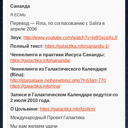
Сананда
Я ЕСМЬ
Перевод — Rina, по согласованию с Salira в
апреле 2006
Звук:
http://www.youtube.com/watch?v=lq9SxcpAzJI
Полный текст:
https://galactika.info/sananda-1/
Ченнелинги и практики Иисуса Сананды:
https://galactika.info/sananda/
Ченнелинги из Галактического Календаря
(Rina):
http://stargalaxie.net/viewtopic.php?f=63&t=770
https://galactika.info/rina/
Записи в Галактическом Календаре ведутся со
2 июля 2010 года.
О Цолькине:
https://galactika.info/tzolkin/
Международный Проект Галактика
Мы вам желаем удачи