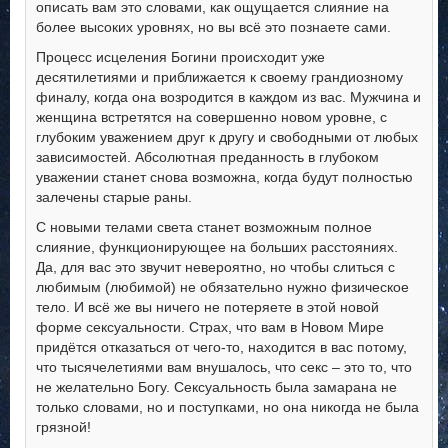
описать вам это словами, как ощущается слияние на
более высоких уровнях, но вы всё это познаете сами.
Процесс исцеления Богини происходит уже
десятилетиями и приближается к своему грандиозному
финалу, когда она возродится в каждом из вас. Мужчина и
женщина встретятся на совершенно новом уровне, с
глубоким уважением друг к другу и свободными от любых
зависимостей. Абсолютная преданность в глубоком
уважении станет снова возможна, когда будут полностью
залечены старые раны.
С новыми телами света станет возможным полное
слияние, функционирующее на больших расстояниях.
Да, для вас это звучит невероятно, но чтобы слиться с
любимым (любимой) не обязательно нужно физическое
тело. И всё же вы ничего не потеряете в этой новой
форме сексуальности. Страх, что вам в Новом Мире
придётся отказаться от чего-то, находится в вас потому,
что тысячелетиями вам внушалось, что секс – это то, что
не желательно Богу. Сексуальность была замарана не
только словами, но и поступками, но она никогда не была
грязной!