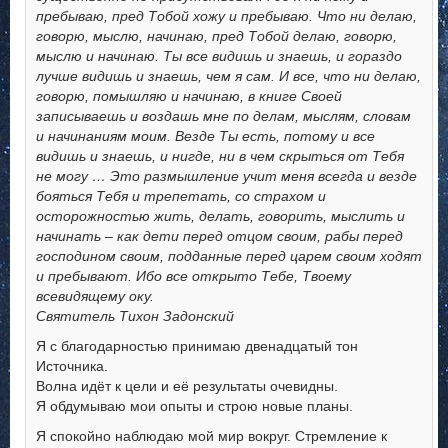
пребываю, пред Тобой хожу и пребываю. Что ни делаю,
говорю, мыслю, начинаю, пред Тобой делаю, говорю,
мыслю и начинаю. Ты все видишь и знаешь, и гораздо
лучше видишь и знаешь, чем я сам. И все, что ни делаю,
говорю, помышляю и начинаю, в книге Своей
записываешь и воздашь мне по делам, мыслям, словам
и начинаниям моим. Везде Ты есть, потому и все
видишь и знаешь, и нигде, ни в чем скрыться от Тебя
не могу … Это размышление учит меня всегда и везде
бояться Тебя и трепетать, со страхом и
осторожностью жить, делать, говорить, мыслить и
начинать – как дети перед отцом своим, рабы перед
господином своим, подданные перед царем своим ходят
и пребывают. Ибо все открыто Тебе, Твоему
всевидящему оку.
Святитель Тихон Задонский
Я с благодарностью принимаю двенадцатый тон
Источника.
Волна идёт к цели и её результаты очевидны.
Я обдумываю мои опыты и строю новые планы.
Я спокойно наблюдаю мой мир вокруг. Стремление к