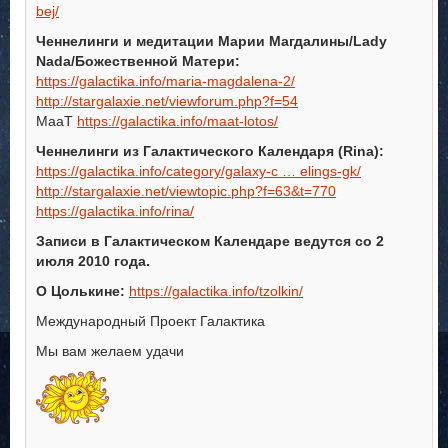
bej/
Ченнелинги и медитации Марии Магдалины/Lady
Nada/Божественной Матери:
https://galactika.info/maria-magdalena-2/
http://stargalaxie.net/viewforum.php?f=54
МааТ
https://galactika.info/maat-lotos/
Ченнелинги из Галактического Календаря (Rina):
https://galactika.info/category/galaxy-c … elings-gk/
http://stargalaxie.net/viewtopic.php?f=63&t=770
https://galactika.info/rina/
Записи в Галактическом Календаре ведутся со 2
июля 2010 года.
О Цолькине:
https://galactika.info/tzolkin/
Международный Проект Галактика
Мы вам желаем удачи
……………………………………