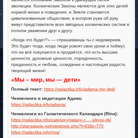
эволюции. Космические Законы являются для этих детей
нормой жизни и поведения, и Земля становится
цивилизованным обществом, в котором рука об руку
живут представители всех звёздных космических систем в
полном уважении друг к другу.
«Когда это будет?» — спрашиваешь ты с недоверием.
Это будет тогда, когда люди усвоят свои уроки и поймут,
что не всё покупается и продаётся, что есть высшие
ценности, духовные ценности, порядочность,
преданность и любовь, созидание и настоящая радость
творящей жизни!
«Мы – мир, мы — дети»
Полный текст:
https://galactika.info/adama-mir-deti/
Ченнелинги и медитации Адама:
https://galactika.info/adama/
Ченнелинги из Галактического Календаря (Rina):
https://galactika.info/category/galaxy-c … elings-gk/
http://stargalaxie.net/viewtopic.php?f=63&t=770
https://galactika.info/rina/