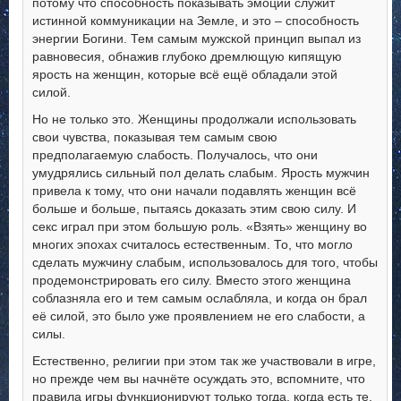
потому что способность показывать эмоции служит
истинной коммуникации на Земле, и это – способность
энергии Богини. Тем самым мужской принцип выпал из
равновесия, обнажив глубоко дремлющую кипящую
ярость на женщин, которые всё ещё обладали этой
силой.
Но не только это. Женщины продолжали использовать
свои чувства, показывая тем самым свою
предполагаемую слабость. Получалось, что они
умудрялись сильный пол делать слабым. Ярость мужчин
привела к тому, что они начали подавлять женщин всё
больше и больше, пытаясь доказать этим свою силу. И
секс играл при этом большую роль. «Взять» женщину во
многих эпохах считалось естественным. То, что могло
сделать мужчину слабым, использовалось для того, чтобы
продемонстрировать его силу. Вместо этого женщина
соблазняла его и тем самым ослабляла, и когда он брал
её силой, это было уже проявлением не его слабости, а
силы.
Естественно, религии при этом так же участвовали в игре,
но прежде чем вы начнёте осуждать это, вспомните, что
правила игры функционируют только тогда, когда есть те,