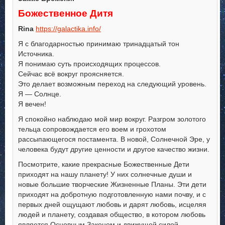
Божественное Дитя
Rina
https://galactika.info/
Я с благодарностью принимаю тринадцатый тон
Источника.
Я понимаю суть происходящих процессов.
Сейчас всё вокруг проясняется.
Это делает возможным переход на следующий уровень.
Я — Солнце.
Я вечен!
Я спокойно наблюдаю мой мир вокруг. Разгром золотого
тельца сопровождается его воем и грохотом
рассыпающегося постамента. В новой, Солнечной Эре, у
человека будут другие ценности и другое качество жизни.
Посмотрите, какие прекрасные Божественные Дети
приходят на нашу планету! У них солнечные души и
новые большие творческие Жизненные Планы. Эти дети
приходят на добротную подготовленную нами почву, и с
первых дней ощущают любовь и дарят любовь, исцеляя
людей и планету, создавая общество, в котором любовь
является Основным Законом и движущей силой