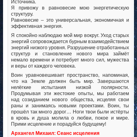
Источника.
Я привожу в равновесие мою энергетическую
структуру.
Равновесие – это универсальная, экономичная и
эффективная энергия.
Я спокойно наблюдаю мой мир вокруг. Уход старых
энергий сопровождается бурным взаимодействием
энергий низкого уровня. Разрушение отработанных
структур и становление нового мира займёт
немало времени и потребует много сил, мужества
и веры от каждого человека.
Воин уравновешивает пространство, напоминая,
что на Земле должен быть мир. Завершаются
нелёгкие испытания низкой полярности.
Продумывая эти жестокие опыты, мы работаем
над созиданием нового общества, исцеляя свои
раны и занимаясь новыми проектами. Воин, ты
прошёл так много дорог… Ноги твои были истёрты
в кровь и душа молила о любви, покое и мире.
Прими исцеление и порадуйся будущему!
Архангел Михаил: Сеанс исцеления