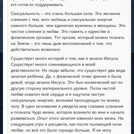
кто готов их поддерживать.
Сексуальность – это очень большая сила. Это желание
слияния с тем, кого любишь и сексуальная энергия
намного больше, чем единение мужчины и женщины. Это
чистое слияние в любви. Это память о единстве и
физическом оргазме. Тот оргазм, который можно познать
на Земле – это лишь дым воспоминаний о том, что
действительно возможно.
Существует много историй о том, как я зачала Иисуса.
Существует много сомневающихся в моей
девственности. Но люди забыли, что существует два вида
зачатия ребёнка. Да, с физической точки зрения я была
девой, когда зачала Иисуса. Это был космический акт по
другую сторону материального уровня. Поток чистой
любви охватил моё сердце и я ощутила чистую
сексуальную энергию, волнами проходящую по моему
телу. В одно мгновение я увидела мир глазами сознания
и познала Чудо жизни, которое возникло во мне и начало
развиваться. Опыт этого зачатия изменил мою жизнь. На
следующее утро я расцвела, как после пылающей ночи
любви, но всё это было гораздо больше. Я не могу