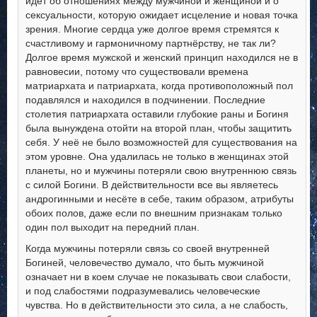
идёт об отношениях между мужчиной и женщиной и о
сексуальности, которую ожидает исцеление и новая точка
зрения. Многие сердца уже долгое время стремятся к
счастливому и гармоничному партнёрству, не так ли?
Долгое время мужской и женский принцип находился не в
равновесии, потому что существовали времена
матриархата и патриархата, когда противоположный пол
подавлялся и находился в подчинении. Последние
столетия патриархата оставили глубокие раны и Богиня
была вынуждена отойти на второй план, чтобы защитить
себя. У неё не было возможностей для существования на
этом уровне. Она удалилась не только в женщинах этой
планеты, но и мужчины потеряли свою внутреннюю связь
с силой Богини. В действительности все вы являетесь
андрогинными и несёте в себе, таким образом, атрибуты
обоих полов, даже если по внешним признакам только
один пол выходит на передний план.
Когда мужчины потеряли связь со своей внутренней
Богиней, человечество думало, что быть мужчиной
означает ни в коем случае не показывать свои слабости,
и под слабостями подразумевались человеческие
чувства. Но в действительности это сила, а не слабость,