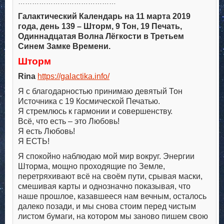
……………………………………
Галактический Календарь на 11 марта 2019
года, день 139 – Шторм, 9 Тон, 19 Печать,
Одиннадцатая Волна Лёгкости в Третьем
Синем Замке Времени.
Шторм
Rina
https://galactika.info/
Я с благодарностью принимаю девятый Тон
Источника с 19 Космической Печатью.
Я стремлюсь к гармонии и совершенству.
Всё, что есть – это Любовь!
Я есть Любовь!
Я ЕСТЬ!
Я спокойно наблюдаю мой мир вокруг. Энергии
Шторма, мощно проходящие по Земле,
перетряхивают всё на своём пути, срывая маски,
смешивая карты и однозначно показывая, что
наше прошлое, казавшееся нам вечным, осталось
далеко позади, и мы снова стоим перед чистым
листом бумаги, на котором мы заново пишем свою