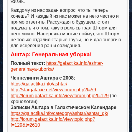
жизнь.
Каждому из нас задан вопрос: что ты теперь
хочешь? И каждый из нас может на него честно и
прямо ответить. Рассуждая о будущем, стоит
подумать и о том, какую роль сыграл Шторм для
него лично. Наверняка многие поймут, что Шторм
не только отдалил старые грузы, но и дал энергию
для исцеления ран и созидания.
Аштар: Генеральная уборка!
Полный текст:
https://galactika.info/ashtar-
generalnaya-uborka/
Ченнелинги Аштара с 2008:
https://galactika.info/ashtar/
http://stargalaxie.net/viewforum.php?f=59
http://forum.galactika.info/viewforum.php?f=129
(по
хронологии)
Записки Аштара в Галактическом Календаре
https://galactika.info/category/ashtar/ashtar_gk/
http://forum.galactika.info/viewtopic.php?
f=129&t=2610