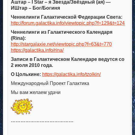
Аштар – I Star – я Звезда/Звёздный (ая) —
ИШтар – Бог/Богиня
Ченнелинги Галактической Федерации Света:
http://forum.galactika.info/viewtopic.php?f=129&t=124
Ченнелинги из Галактического Календаря
(Rina):
http://stargalaxie.net/viewtopic.php?f=63&t=770
https://galactika.info/rina/
Записи в Галактическом Календаре ведутся со
2 июля 2010 года.
О Цолькине:
https://galactika.info/tzolkin/
Международный Проект Галактика
Мы вам желаем удачи
…………………………………