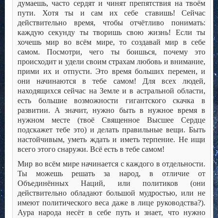
думаешь, часто сердят и чинят препятствия на твоём
пути. Хотя ты и сам их себе ставишь! Сейчас
действительно время, чтобы отчётливо понимать:
каждую секунду ты творишь свою жизнь! Если ты
хочешь мир во всём мире, то создавай мир в себе
самом. Посмотри, чего ты боишься, почему это
происходит и удели своим страхам любовь и внимание,
прими их и отпусти. Это время больших перемен, и
они начинаются в тебе самом! Для всех людей,
находящихся сейчас на Земле и в астральной области,
есть большие возможности гигантского скачка в
развитии. А значит, нужно быть в нужное время в
нужном месте (твоё Священное Высшее Сердце
подскажет тебе это) и делать правильные вещи. Быть
настойчивым, уметь ждать и иметь терпение. Не ищи
всего этого снаружи. Всё есть в тебе самом!
Мир во всём мире начинается с каждого в отдельности.
Ты можешь решать за народ, в отличие от
Объединённых Наций, или политиков (они
действительно обладают большой мудростью, или не
имеют политического веса даже в лице руководства?).
Аура народа несёт в себе путь и знает, что нужно