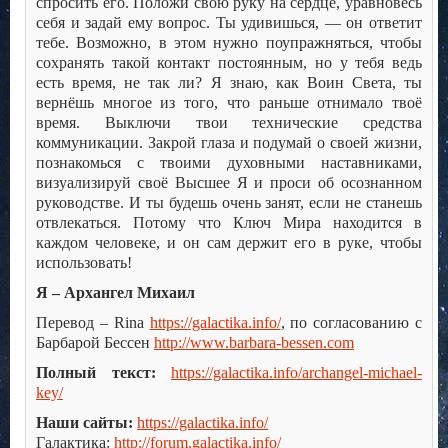
спросить его. Положи свою руку на сердце, уравновесь
себя и задай ему вопрос. Ты удивишься, — он ответит
тебе. Возможно, в этом нужно поупражняться, чтобы
сохранять такой контакт постоянным, но у тебя ведь
есть время, не так ли? Я знаю, как Воин Света, ты
вернёшь многое из того, что раньше отнимало твоё
время. Выключи твои технические средства
коммуникации. Закрой глаза и подумай о своей жизни,
познакомься с твоими духовными наставниками,
визуализируй своё Высшее Я и проси об осознанном
руководстве. И ты будешь очень занят, если не станешь
отвлекаться. Потому что Ключ Мира находится в
каждом человеке, и он сам держит его в руке, чтобы
использовать!
Я – Архангел Михаил
Перевод – Rina
https://galactika.info/
, по согласованию с
Барбарой Бессен
http://www.barbara-bessen.com
Полный текст:
https://galactika.info/archangel-michael-
key/
Наши сайты:
https://galactika.info/
Галактика:
http://forum.galactika.info/