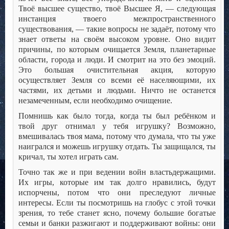
Твоё высшее существо, твоё Высшее Я, — следующая
инстанция твоего межпространственного
существования, — такие вопросы не задаёт, потому что
знает ответы на своём высоком уровне. Оно видит
причины, по которым очищается Земля, планетарные
области, города и люди. И смотрит на это без эмоций.
Это большая очистительная акция, которую
осуществляет Земля со всеми её населяющими, их
частями, их детьми и людьми. Ничто не останется
незамеченным, если необходимо очищение.
Помнишь как было тогда, когда ты был ребёнком и
твой друг отнимал у тебя игрушку? Возможно,
вмешивалась твоя мама, потому что думала, что ты уже
наигрался и можешь игрушку отдать. Ты защищался, ты
кричал, ты хотел играть сам.
Точно так же и при ведении войн властьдержащими.
Их игры, которые им так долго нравились, будут
испорчены, потом что они преследуют личные
интересы. Если ты посмотришь на глобус с этой точки
зрения, то тебе станет ясно, почему большие богатые
семьи и банки разжигают и поддерживают войны: они