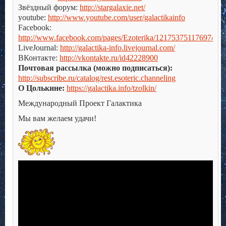
Звёздный форум:
http://stargalaxie.net/
youtube:
http://www.youtube.com/user/galactikainfo
Facebook:
http://www.facebook.com/pages/Ezoterika/121753751176974
LiveJournal:
http://galactika-info.livejournal.com/
ВКонтакте:
http://vkontakte.ru/id42228900
Почтовая рассылка (можно подписаться):
http://subscribe.ru/catalog/rest.esoteric.channeling
О Цолькине:
https://galactika.info/tzolkin/
Международный Проект Галактика
Мы вам желаем удачи!