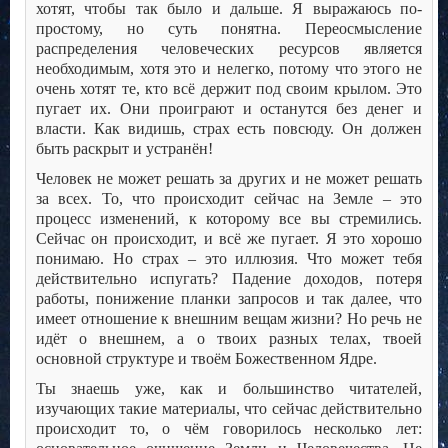
хотят, чтобы так было и дальше. Я выражаюсь по-
простому, но суть понятна. Переосмысление
распределения человеческих ресурсов является
необходимым, хотя это и нелегко, потому что этого не
очень хотят те, кто всё держит под своим крылом. Это
пугает их. Они проиграют и останутся без денег и
власти. Как видишь, страх есть повсюду. Он должен
быть раскрыт и устранён!
Человек не может решать за других и не может решать
за всех. То, что происходит сейчас на Земле – это
процесс изменений, к которому все вы стремились.
Сейчас он происходит, и всё же пугает. Я это хорошо
понимаю. Но страх – это иллюзия. Что может тебя
действительно испугать? Падение доходов, потеря
работы, понижение планки запросов и так далее, что
имеет отношение к внешним вещам жизни? Но речь не
идёт о внешнем, а о твоих разных телах, твоей
основной структуре и твоём Божественном Ядре.
Ты знаешь уже, как и большинство читателей,
изучающих такие материалы, что сейчас действительно
происходит то, о чём говорилось несколько лет: