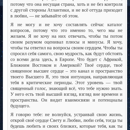
потому что она несущая страна, хоть и не без контроля
с другой стороны Атлантики, и не всё оттуда приходит
в любви, — не забывайте об этом.
Я не могу и не хочу составлять сейчас каталог
вопросов, потому что это именно то, чего мы не
желаем. Я не хочу на них отвечать, чтобы ты потом
своим разумом оценивал плюсы и минусы. Я хочу,
чтобы ты ответил на вопросы своим сердцем. Чтобы ты
спросил себя самого, свою мудрость, как будут обстоять
со всеми дела здесь, в Европе. Что будет с Африкой,
Ближним Востоком и Америкой? Твоё сердце, твоё
священное высшее сердце – это канал и пространство
твоего Высшего Я, это твоя интуиция, направляющая
тебя в критические периоды. Этот уровень — твой
священный голос, знающий всё, что тебе нужно знать.
У него есть твой высший взгляд, взгляд вне времени и
пространства. Он видит взаимосвязи и потенциалы
будущего.
Я говорю тебе: не волнуйся, устраивай свою жизнь,
открой своё сердце Свету и Любви, люби себя, тогда ты
будешь любить и своих близких, которые тебя, как ты