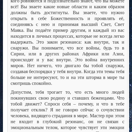
кого ровняются и подсознательно знают, что вы можете
всё! Вы знаете какие новые области и каким образом
должны быть достигнуты. Вы знаете, что нужно
открыть в себе Божественность и проявлять её,
соединяясь с нею и принимая высший Свет, Свет
Маяка. Вы подаёте пример другим, и каждый из вас
находится в личных процессах, которые не всегда легко
выдержать. Это закон резонанса: как внутри, так и
снаружи. Вы понимаете, что все войны, будь то в
Сирии, или в других районах Африки или Азии,
происходят и у вас внутри. Это война внутренних
миров. Нет ничего, что двигало бы тобой снаружи,
создавая беспорядки у тебя внутри. Когда эти темы тебя
больше не интересуют, то и на эти шторма в мире ты
смотришь спокойно.
Допустим, тебя трогает то, что есть много людей
покинувших свою родину и ставших беженцами. Что
тобой движет? Спроси себя – почему, и что в тебе
получает отклик? Я не говорю сейчас о сочувствии
человека, видящего страдания в мире. Мастер при этом
не входит в глубокий резонанс, он не связан с
эмоциональным телом, которое чувствует эти эмоции