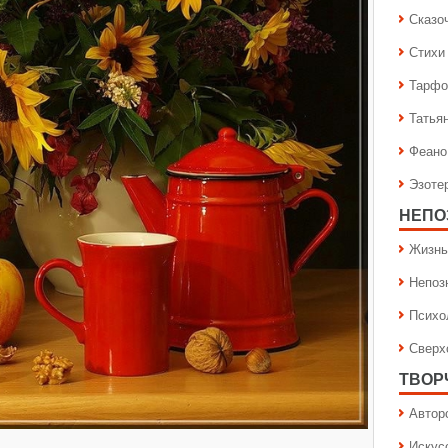
Сказо
Стихи
Тарфо
Татья
Феано
Эзоте
НЕПО
Жизнь
Непоз
Психо
Сверх
ТВОР
Автор
Искус