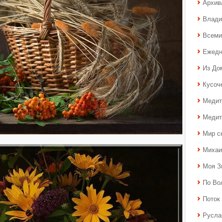
Архив
Влади
Всеми
Ежедн
Из До
Кусоч
Медит
Медит
Мир с
Михаи
Моя З
По Во
Поток 
Русла