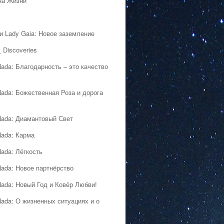
на Жизни
 и Lady Gaia: Новое заземление
 Discoveries
Nada: Благодарность – это качество
Nada: Божественная Роза и дорога
Nada: Диамантовый Свет
Nada: Карма
Nada: Лёгкость
Nada: Новое партнёрство
Nada: Новый Год и Ковёр Любви!
Nada: О жизненных ситуациях и о