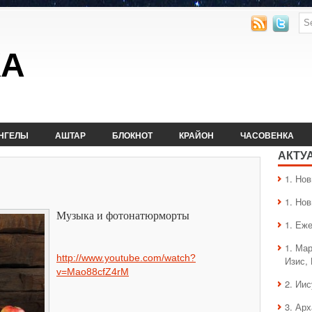
КА
НГЕЛЫ
АШТАР
БЛОКНОТ
КРАЙОН
ЧАСОВЕНКА
АКТУ
1. Hо
1. Hо
Музыка и фотонатюрморты
1. Еж
1. Ма
http://www.youtube.com/watch?
Изис,
v=Mao88cfZ4rM
2. Ии
3. Ар