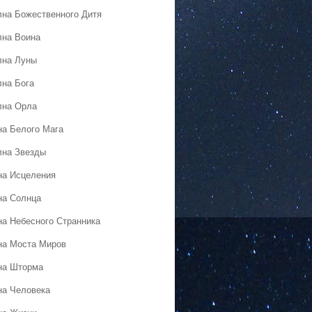
лна Божественного Дитя
лна Воина
лна Луны
лна Бога
лна Орла
на Белого Мага
лна Звезды
на Исцеления
на Солнца
на Небесного Странника
на Моста Миров
на Шторма
на Человека