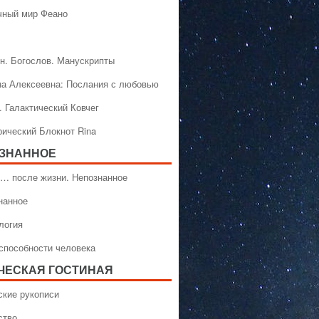
чный мир Феано
н. Богослов. Манускрипты
на Алексеевна: Послания с любовью
. Галактический Ковчег
рический Блокнот Rina
ЗНАННОЕ
… после жизни. Непознанное
нанное
логия
способности человека
ЧЕСКАЯ ГОСТИНАЯ
ские рукописи
ство