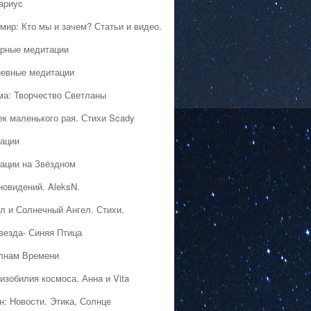
ариус
мир: Кто мы и зачем? Статьи и видео.
рные медитации
евные медитации
ма: Творчество Светланы
ек маленького рая. Стихи Scady
ации
ации на Звёздном
новидений. AleksN.
л и Солнечный Ангел. Стихи.
везда- Синяя Птица
лнам Времени
изобилия космоса. Анна и Vita
н: Новости. Этика, Солнце