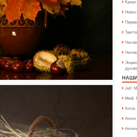
Канал 
Новос
Перев
Твитт
Часов
Челов
Энцик
духов
НАШИ
Jeti:
Medi.
Алла.
Ангел 
Ангел