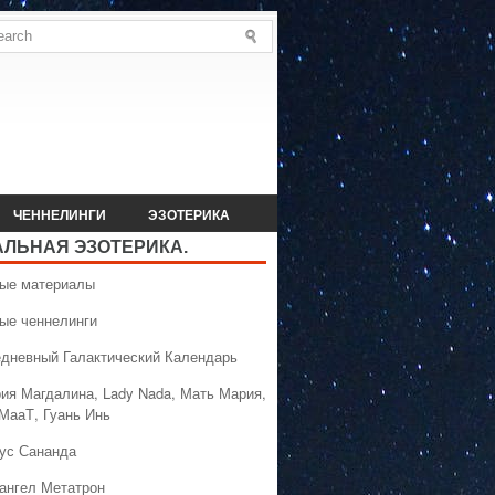
ЧЕННЕЛИНГИ
ЭЗОТЕРИКА
АЛЬНАЯ ЭЗОТЕРИКА.
вые материалы
вые ченнелинги
едневный Галактический Календарь
рия Магдалина, Lady Nada, Мать Мария,
 МааТ, Гуань Инь
сус Сананда
хангел Метатрон