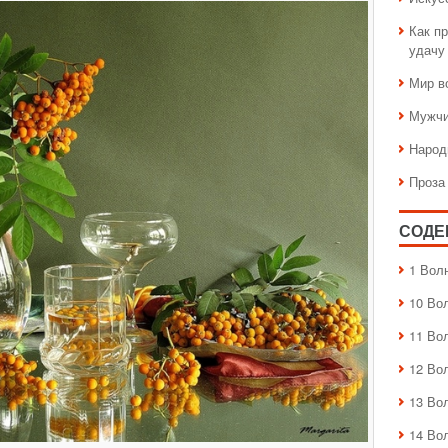
Как пр
удачу
Мир в
Мужчи
Народ
Проза
СОДЕ
1 Вол
10 Во
11 Во
12 Во
13 Во
14 Во