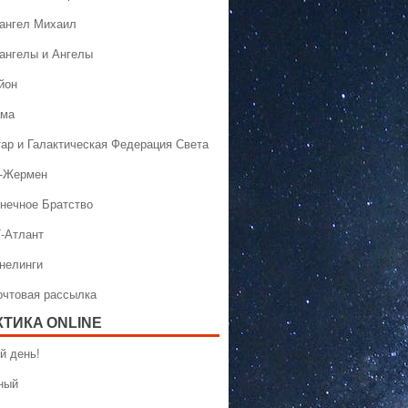
хангел Михаил
хангелы и Ангелы
йон
ама
тар и Галактическая Федерация Света
н-Жермен
лнечное Братство
Т-Атлант
ннелинги
Почтовая рассылка
КТИКA ONLINE
й день!
ный