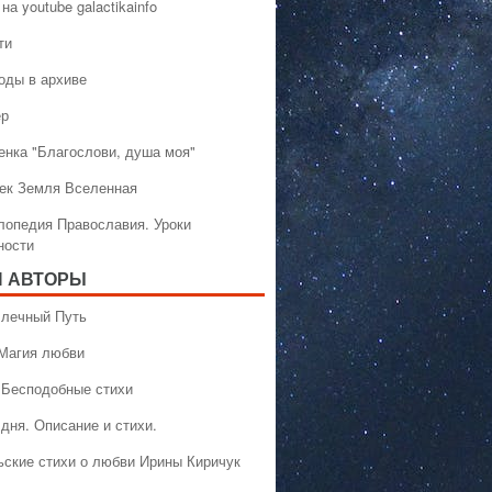
на youtube galactikainfo
ти
оды в архиве
ер
енка "Благослови, душа моя"
ек Земля Вселенная
лопедия Православия. Уроки
ности
 АВТОРЫ
 Млечный Путь
 Магия любви
 Бесподобные стихи
дня. Описание и стихи.
ьские стихи о любви Ирины Киричук