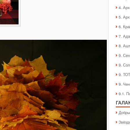
4. Ар
5. Ар
6. Кра
7. Ад
8. Аш
9. Се
9. Со
9. ТО
9. Че
9.1. 
ГАЛА
Добры
Звёзд