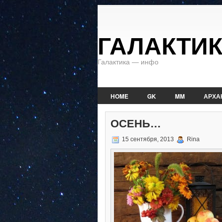
ГАЛАКТИ
Галактика — инфо
HOME
GK
MM
АРХА
ОСЕНЬ…
15 сентября, 2013
Rina