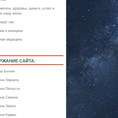
ивлечь здоровье, деньги, успех и
 в нашу жизнь
округ нас
на и женщина
ная медицина
РЖАНИЕ САЙТА:
на Богини
лна Зеркала
лна Лёгкости
лна Семени
лна Земли
лна Кармы