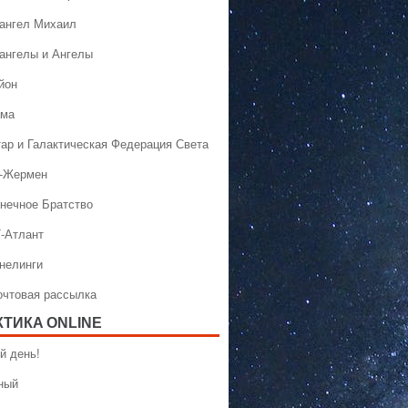
хангел Михаил
хангелы и Ангелы
йон
ама
тар и Галактическая Федерация Света
н-Жермен
лнечное Братство
Т-Атлант
ннелинги
Почтовая рассылка
КТИКA ONLINE
й день!
ный