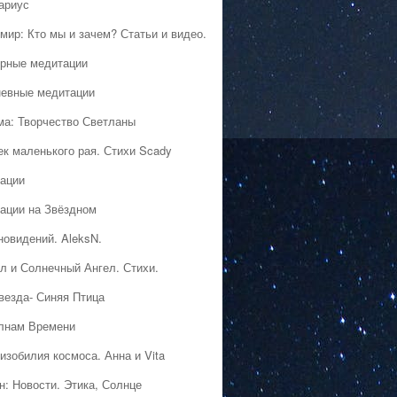
ариус
мир: Кто мы и зачем? Статьи и видео.
рные медитации
евные медитации
ма: Творчество Светланы
ек маленького рая. Стихи Scady
ации
ации на Звёздном
новидений. AleksN.
л и Солнечный Ангел. Стихи.
везда- Синяя Птица
лнам Времени
изобилия космоса. Анна и Vita
н: Новости. Этика, Солнце