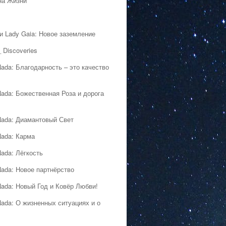
на Жизни
 и Lady Gaia: Новое заземление
 Discoveries
Nada: Благодарность – это качество
Nada: Божественная Роза и дорога
Nada: Диамантовый Свет
Nada: Карма
Nada: Лёгкость
Nada: Новое партнёрство
Nada: Новый Год и Ковёр Любви!
Nada: О жизненных ситуациях и о