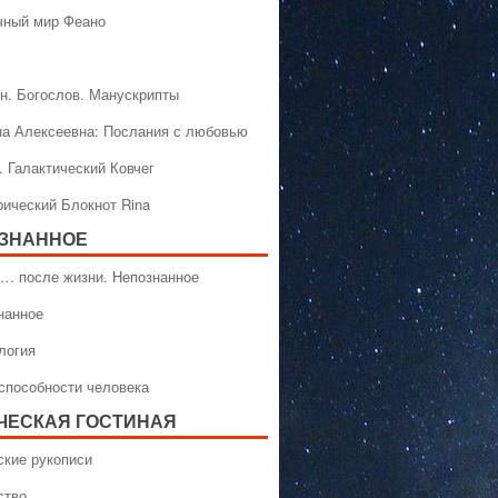
чный мир Феано
н. Богослов. Манускрипты
на Алексеевна: Послания с любовью
. Галактический Ковчег
рический Блокнот Rina
ЗНАННОЕ
… после жизни. Непознанное
нанное
логия
способности человека
ЧЕСКАЯ ГОСТИНАЯ
ские рукописи
ство