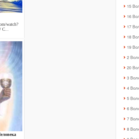
15 Во
16 Во
om/watch?
17 Во
 С...
18 Во
19 Во
2 Вол
20 Во
3 Вол
4 Вол
5 Вол
6 Вол
7 Вол
8 Вол
Человека