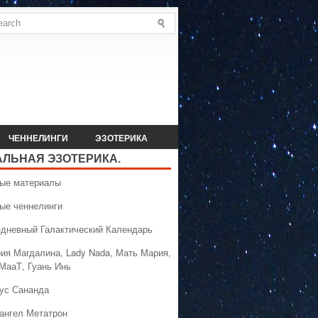
ЧЕННЕЛИНГИ
ЭЗОТЕРИКА
АЛЬНАЯ ЭЗОТЕРИКА.
вые материалы
вые ченнелинги
едневный Галактический Календарь
рия Магдалина, Lady Nada, Мать Мария,
 МааТ, Гуань Инь
сус Сананда
хангел Метатрон