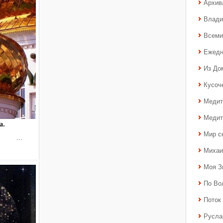
Архив
Влади
Всеми
Ежедн
Из До
Кусоч
Медит
Медит
а.
Мир с
а. ...
Михаи
Моя З
По Во
Поток 
Русла