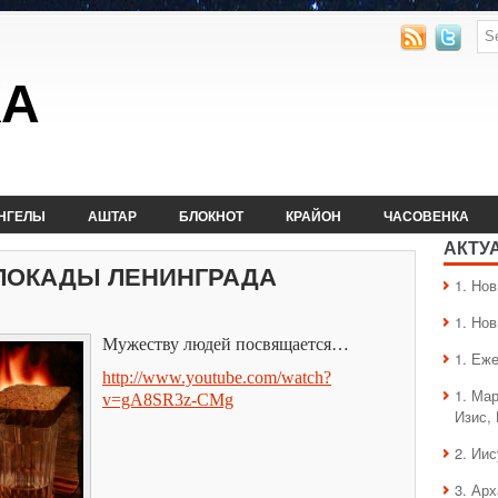
КА
НГЕЛЫ
АШТАР
БЛОКНОТ
КРАЙОН
ЧАСОВЕНКА
АКТУ
БЛОКАДЫ ЛЕНИНГРАДА
1. Hо
1. Hо
Мужеству людей посвящается…
1. Еж
http://www.youtube.com/watch?
1. Ма
v=gA8SR3z-CMg
Изис,
2. Ии
3. Ар