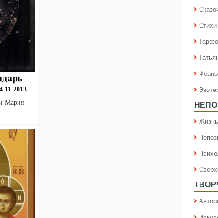
Сказо
Стихи
Тарфо
Татья
Феано
Эзоте
.11.2013
 и Мария
НЕПО
Жизнь
Непоз
Психо
Сверх
ТВОР
Автор
Искус