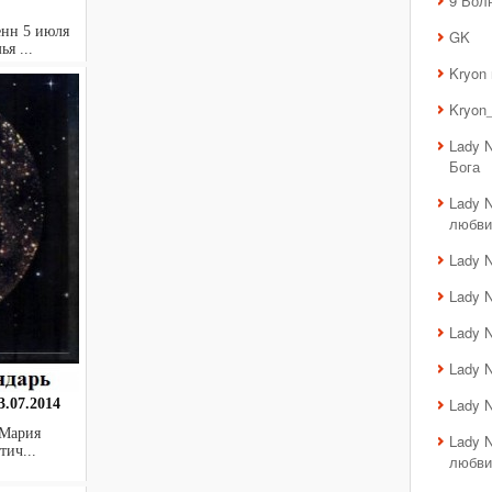
9 Вол
енн 5 июля
GK
ья ...
Kryon
Kryon_
Lady 
Бога
Lady 
любви
Lady 
Lady 
Lady 
Lady 
Lady 
.07.2014
 Мария
Lady 
ктич...
любви