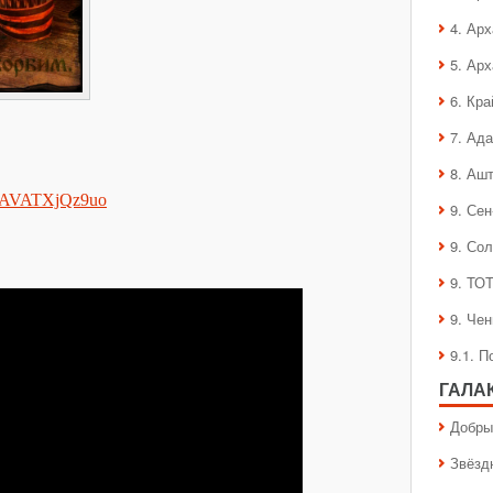
4. Ар
5. Ар
6. Кра
7. Ад
8. Аш
v=AVATXjQz9uo
9. Се
9. Со
9. ТО
9. Че
9.1. 
ГАЛА
Добры
Звёзд