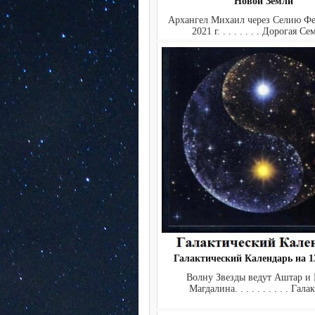
Новой Земли
Архангел Михаил через Селию Ф
2021 г. . . . . . . . Дорогая Сем
Галактический Календарь на 13
Волну Звезды ведут Аштар и
Магдалина. . . . . . . . . . Гала