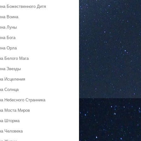
лна Божественного Дитя
лна Воина
лна Луны
лна Бога
лна Орла
на Белого Мага
лна Звезды
на Исцеления
на Солнца
на Небесного Странника
на Моста Миров
на Шторма
на Человека