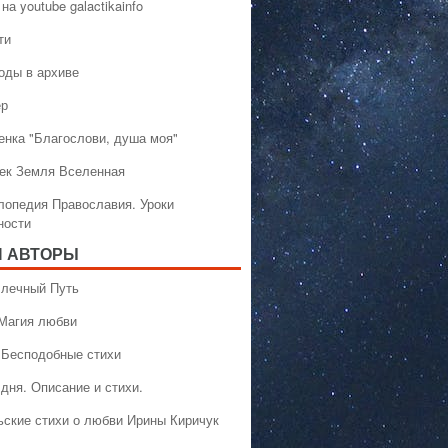
на youtube galactikainfo
ти
оды в архиве
ер
енка "Благослови, душа моя"
ек Земля Вселенная
лопедия Православия. Уроки
ности
 АВТОРЫ
 Млечный Путь
 Магия любви
 Бесподобные стихи
дня. Описание и стихи.
ьские стихи о любви Ирины Киричук