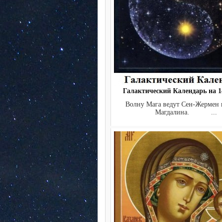
Галактический Календарь на 14
Волну Мага ведут Сен-Жермен
Магдалина. ...