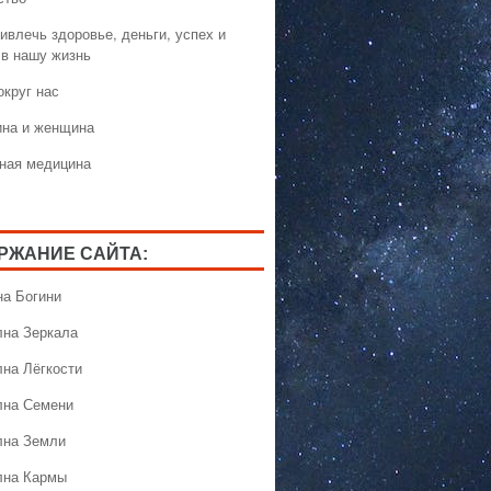
ивлечь здоровье, деньги, успех и
 в нашу жизнь
округ нас
на и женщина
ная медицина
РЖАНИЕ САЙТА:
на Богини
лна Зеркала
лна Лёгкости
лна Семени
лна Земли
лна Кармы