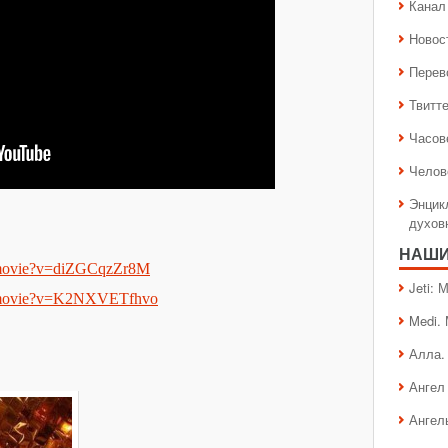
Канал 
Новос
Перев
Твитт
Часов
Челов
Энцик
духов
НАШИ
/movie?v=diZGCqzZr8M
Jeti:
m/movie?v=K2NXVETfhvo
Medi.
Алла.
Ангел 
Ангел