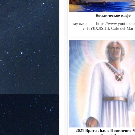
Космическое кафе
музыка... https://www.youtube.c
v=frY8XJlSHIk Cafe del Mar /
2021 Врата Льва: Появление 