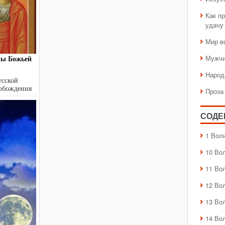
Как пр
удачу
Мир в
Мужчи
ны Божьей
Народ
усской
вобождения
Проза
..
СОДЕ
1 Вол
10 Во
11 Во
12 Во
13 Во
14 Во