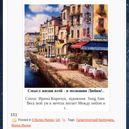
Смысл жизни всей - в познании Любви!..
Стихи: Ирина Киричук, художник: Sung Sam
Весь мой ум в мечтах витает Между небом и
з...
151
Posted in
9 Волна Жизни
,
GK
Tags:
Галактический Календарь.
Волна Жизни