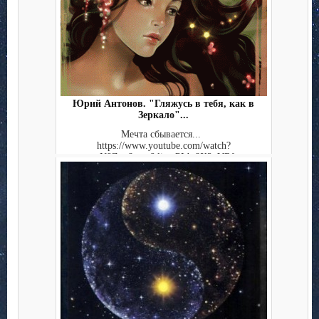
Юрий Антонов. "Гляжусь в тебя, как в
Зеркало"...
Мечта сбывается...
https://www.youtube.com/watch?
v=gN9Znu8zr_s&list=PLbt8X2_VRf...