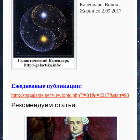
Календарь. Волна
Жизни со 2.09.2017
.
.
.
.
.
.
.
Ежедневные публикации:
http://stargalaxie.net/viewtopic.php?f=81&t=2217&start=90
Рекомендуем статьи: