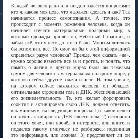
Каждый человек рано или поздно задаётся вопросами:
кто я, какова моя цель, что я должен сделать и как? Так
начинается процесс самопознания. А точнее, это
происходит с момента рождения человека, когда он
начинает изучать материальный полярный мир, в
который однажды пришёл он, Небесный Странник, и
забыл всё, что у него до этого было. Многим хотелось
бы вспомнить всё. Но смог ли бы с этой информацией
справиться разум человека? Прежде, чем сказать «да»,
нужно хорошо взвесить все за и против, и понять, что
память о жизни в других мирах была бы тяжёлым
грузом для человека в материальном полярном мире, у
которого сейчас другие задачи и цели. На том уровне,
на котором сейчас находится человек, он обладает
оптимальным строением тела и ДНК, обеспечивающей
его жизнедеятельность. Те, кто желает форсировать
события и активировать свою ДНК, должен ответить,
как минимум, на следующие вопросы: 1) с какой целью
он хочет активировать ДНК своего тела; 2) осознанно
он этого хочет, или прочёл в интернете, или книге, и
поддался такому импульсу, не разбираясь: подлинная
это информация, или ложная; 3) представляет ли он