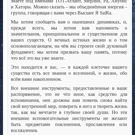
знаете под именами ТОТ-Атлант, Мерлин, Ра, Анубис
и Хаторы. Можно сказать – мы объединённая энергия –
группа, говорящая с вами через Высшее Я SaiRa.
Мы хотим сообщить вам о нынешних динамиках, и,
прежде всего, мы хотим вам напомнить о
значительном, принципиальном и существенном для
ваших существ. О вечных истинах жизни и о том
основополагающем, на чём вы строите свой духовный
фундамент; мы хотим призвать вашу память, потому
что всё это вы уже знаете.
Это находится в вас, — в каждой клеточке вашего
существа есть все знания о вселенной, о жизни, обо
всём вами накопленном.
Все внешние инструменты, предоставленные в ваше
распоряжение, это не что иное, как средство для
вспоминания, они должны вам помочь снова найти
свой внутренний мир, поверить в него и творить жизнь
так, как вы мечтаете в глубине своей души. Но эти
внешние вспомогательные инструменты не желают
быть предметами поклонения, прославления или
восхваления.