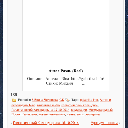
Ангел Раэль (Rael)
Описание Ангела - Rina http://galactika.info/
Стихи: Михаил ...
139
Posted in
8 Волна Человека
,
GK
Tags:
galactika info
,
Автор и
переводчик Rina
,
галактика инфо
,
галактический календарь
,
Галактический Календарь на 17.10.2014
,
медитации
,
Международный
Проект Галактика
,
новые ченнелинги
,
ченнелинги
,
эзотерика
«
Галактический Календарь на 16.10.2014
Урок духовности
»