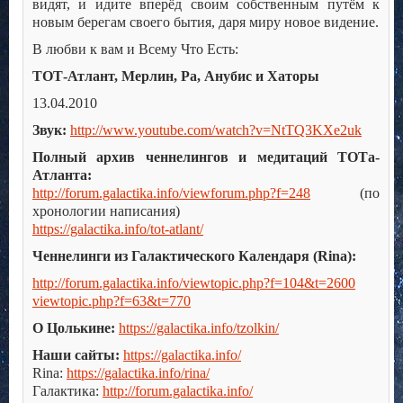
видят, и идите вперёд своим собственным путём к
новым берегам своего бытия, даря миру новое видение.
В любви к вам и Всему Что Есть:
ТОТ-Атлант, Мерлин, Ра, Анубис и Хаторы
13.04.2010
Звук:
http://www.youtube.com/watch?v=NtTQ3KXe2uk
Полный архив ченнелингов и медитаций ТОТа-
Атланта:
http://forum.galactika.info/viewforum.php?f=248
(по
хронологии написания)
https://galactika.info/tot-atlant/
Ченнелинги из Галактического Календаря (Rina):
http://forum.galactika.info/viewtopic.php?f=104&t=2600
viewtopic.php?f=63&t=770
О Цолькине:
https://galactika.info/tzolkin/
Наши сайты:
https://galactika.info/
Rina:
https://galactika.info/rina/
Галактика:
http://forum.galactika.info/