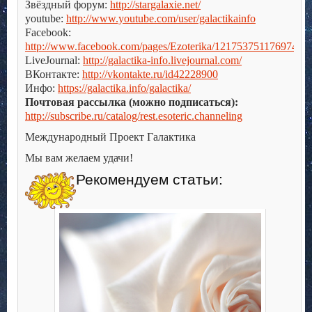
Звёздный форум:
http://stargalaxie.net/
youtube:
http://www.youtube.com/user/galactikainfo
Facebook:
http://www.facebook.com/pages/Ezoterika/121753751176974
LiveJournal:
http://galactika-info.livejournal.com/
ВКонтакте:
http://vkontakte.ru/id42228900
Инфо:
https://galactika.info/galactika/
Почтовая рассылка (можно подписаться):
http://subscribe.ru/catalog/rest.esoteric.channeling
Международный Проект Галактика
Мы вам желаем удачи!
Рекомендуем статьи: