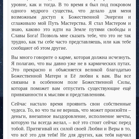
уровне, как и тогда. В то время я был под покровом
одного мудрого существа, что делало для меня
возможным доступ к Божественной Энергии и
сглаживало мой Путь Мастерства. Я стал Мастером и
знаю, каково это идти на Земле путями свободы и
Славы Бога! Позволь мне сказать тебе, что это не так
трудно, как ты себе часто представляешь, или как тебе
сообщают об этом другие.
Вы много говорите о карме, которая должна исчезнуть.
Я полагаю, что вы давно уже не в кармических путах.
Это прекрасно и объясняется великой благодатью
Божественной Матери и Её любви к вам. Вы все
связаны в особенном поле Божественной Силы,
которая поможет вам отпустить существующие ещё
привязанности к мыслям и представлениям.
Сейчас настало время проявить свои собственные
чудеса. То, во что ты не веришь, что может произойти –
деньги, внезапное выздоровление, исполнение мечты,
которую ты всегда желал, – всё это стоит сейчас перед
тобой. Притягивай их силой своей Любви и Веры в то,
что всё это для тебя! Не для других, как тебя научил