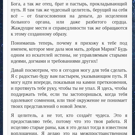
Бога, а так же отец, брат и пастырь, прокладывающий
путь. Я там так же чудесный целитель, берущий на себя
всё – от благословения на деньги, до исцеления
больного органа, или даже разбитого сердца.
Жаждущие мести и справедливости так же обращаются
к этому созданному образу.
Понимаешь теперь, почему я прихожу к тебе под
именем, которое мне дала моя мать, добрая Мария? Будь
одним из искателей истины, не управляемым старыми
идеями, догмами и требованиями других!
Давай посмотрим, что я сегодня могу для тебя сделать.
Я с радостью буду вам пастырем, указывающим путь. Я
могу идти впереди, показывая на камни преткновения,
и протянуть тебе руку, чтобы ты не упал. Я здесь, чтобы
поддержать тебя, если ты застопоришься, когда тебя
одолевают сомнения, или твоё окружение не понимает
твоих представлений о новой Земле.
Я целитель, а не тот, кто создаёт чудеса. Это я
предоставляю тебе, потому что это твоя работа. Я
исцеляю старые раны, как я это делал тогда в известном
воплощении. Я делаю это на межпространственном