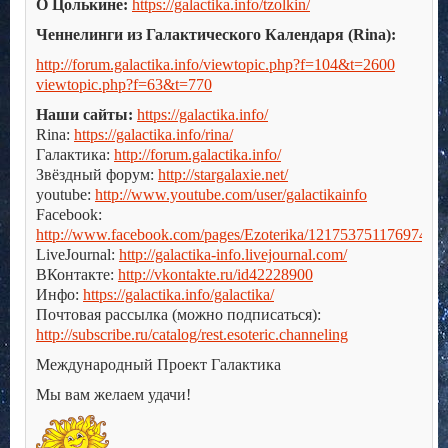
О Цолькине:
https://galactika.info/tzolkin/
Ченнелинги из Галактического Календаря (Rina):
http://forum.galactika.info/viewtopic.php?f=104&t=2600
viewtopic.php?f=63&t=770
Наши сайты:
https://galactika.info/
Rina:
https://galactika.info/rina/
Галактика:
http://forum.galactika.info/
Звёздный форум:
http://stargalaxie.net/
youtube:
http://www.youtube.com/user/galactikainfo
Facebook:
http://www.facebook.com/pages/Ezoterika/121753751176974
LiveJournal:
http://galactika-info.livejournal.com/
ВКонтакте:
http://vkontakte.ru/id42228900
Инфо:
https://galactika.info/galactika/
Почтовая рассылка (можно подписаться):
http://subscribe.ru/catalog/rest.esoteric.channeling
Международный Проект Галактика
Мы вам желаем удачи!