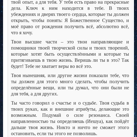
твой опыт, а для тебя. У тебя есть право на прекрасные
дела. Ключ к ним находится в тебе. В твоих
убеждениях и дверях твоего сердца, которые ты должен
открыть, чтобы понять: Я Божественное Существо, и
моё право от рождения получить всё, абсолютно всё,
что я хочу.
Твои высшие части – это твои направляющие и
помощники твоей творческой силы и твоих творений,
которые хотят быть осуществлёнными и которые ты
притягиваешь в твою жизнь. Веришь ли ты в это? Так
будет! Тебе не хватает веры во всё это.
Твоя нынешняя, или другие жизни показали тебе, что
ты должен для этого много сделать, чтобы получить
определённые вещи, или ты думал, что они были не
для тебя, а для других.
Ты часто говорил о счастье и о судьбе. Твоя судьба в
твоих руках, как и внешние атрибуты, делающие это
возможным. Подумай о силе резонанса. Своей
направленностью ты определяешь (Иешуа), как пойдёт
дальше твоя жизнь. Никто и ничто не сможет этого
остановить, если ты этого не позволишь.