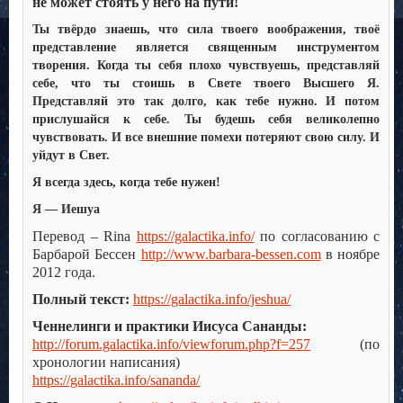
не может стоять у него на пути!
Ты твёрдо знаешь, что сила твоего воображения, твоё
представление является священным инструментом
творения. Когда ты себя плохо чувствуешь, представляй
себе, что ты стоишь в Свете твоего Высшего Я.
Представляй это так долго, как тебе нужно. И потом
прислушайся к себе. Ты будешь себя великолепно
чувствовать. И все внешние помехи потеряют свою силу. И
уйдут в Свет.
Я всегда здесь, когда тебе нужен!
Я — Иешуа
Перевод – Rina
https://galactika.info/
по согласованию с
Барбарой Бессен
http://www.barbara-bessen.com
в ноябре
2012 года.
Полный текст:
https://galactika.info/jeshua/
Ченнелинги и практики Иисуса Сананды:
http://forum.galactika.info/viewforum.php?f=257
(по
хронологии написания)
https://galactika.info/sananda/