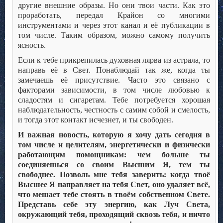
другие внешние образы. Но они твои части. Как это
проработать, передал Крайон со многими
инструментами и через этот канал и её публикации в
том числе. Таким образом, можно самому получить
ясность.
Если к тебе прикрепилась духовная лярва из астрала, то
направь её в Свет. Понаблюдай так же, когда ты
замечаешь её присутствие. Часто это связано с
факторами зависимости, в том числе любовью к
сладостям и сигаретам. Тебе потребуется хорошая
наблюдательность, честность с самим собой и смелость,
и тогда этот контакт исчезнет, и ты свободен.
И важная новость, которую я хочу дать сегодня в
том числе и целителям, энергетически и физически
работающим помощникам: чем больше ты
соединяешься со своим Высшим Я, тем ты
свободнее. Позволь мне тебя заверить: когда твоё
Высшее Я направляет на тебя Свет, оно удаляет всё,
что мешает тебе стоять в твоём собственном Свете.
Представь себе эту энергию, как Луч Света,
окружающий тебя, проходящий сквозь тебя, и ничто