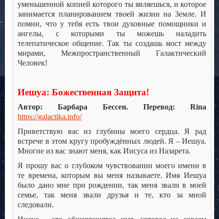
уменьшенной копией которого ты являешься, и которое
занимается планированием твоей жизни на Земле. И
помни, что у тебя есть твои духовные помощники и
ангелы, с которыми ты можешь наладить
телепатическое общение. Так ты создашь мост между
мирами, Межпространственный Галактический
Человек!
Иешуа: Божественная Защита!
Автор: Барбара Бессен. Перевод: Rina
https://galactika.info/
Приветствую вас из глубины моего сердца. Я рад
встрече в этом кругу пробуждённых людей. Я – Иешуа.
Многие из вас знают меня, как Иисуса из Назарета.
Я прошу вас о глубоком чувствовании моего имени в
те времена, которым вы меня называете. Имя Иешуа
было дано мне при рождении, так меня звали в моей
семье, так меня звали друзья и те, кто за мной
следовали.