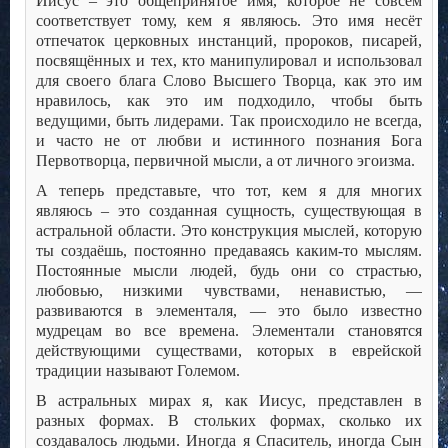
Иисус – это общепринятое имя, которое не совсем
соответствует тому, кем я являюсь. Это имя несёт
отпечаток церковных инстанций, пророков, писарей,
посвящённых и тех, кто манипулировал и использовал
для своего блага Слово Высшего Творца, как это им
нравилось, как это им подходило, чтобы быть
ведущими, быть лидерами. Так происходило не всегда,
и часто не от любви и истинного познания Бога
Первотворца, первичной мысли, а от личного эгоизма.
А теперь представьте, что тот, кем я для многих
являюсь – это созданная сущность, существующая в
астральной области. Это конструкция мыслей, которую
ты создаёшь, постоянно предаваясь каким-то мыслям.
Постоянные мысли людей, будь они со страстью,
любовью, низкими чувствами, ненавистью, —
развиваются в элементаля, — это было известно
мудрецам во все времена. Элементали становятся
действующими существами, которых в еврейской
традиции называют Големом.
В астральных мирах я, как Иисус, представлен в
разных формах. В стольких формах, сколько их
создавалось людьми. Иногда я Спаситель, иногда Сын