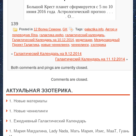
Большой Крест планет сформируется с 5 по 10
июня 2016 года. Астрологический прогноз . . .
. О...
139
Posted in
12 Волна Семени
,
GK
Tags:
galactika info
,
Автор и
переводчик Rina
,
галактика инфо
,
галактический календарь
,
Галактический Календарь на 10.12.2014
,
медитации
,
Международный
Проект Галактика
,
новые ченнелинги
,
ченнелинги
,
эзотерика
«
Галактический Календарь на 9.12.2014
Галактический Календарь на 11.12.2014
»
Both comments and pings are currently closed.
Comments are closed.
АКТУАЛЬНАЯ ЭЗОТЕРИКА.
1. Hовые материалы
1. Hовые ченнелинги
1. Ежедневный Галактический Календарь
1. Мария Магдалина, Lady Nada, Мать Мария, Изис, МааТ, Гуань