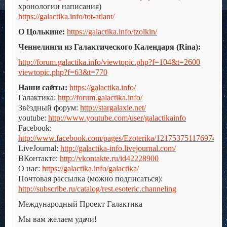
хронологии написания)
https://galactika.info/tot-atlant/
О Цолькине:
https://galactika.info/tzolkin/
Ченнелинги из Галактического Календаря (Rina):
http://forum.galactika.info/viewtopic.php?f=104&t=2600
viewtopic.php?f=63&t=770
Наши сайты:
https://galactika.info/
Галактика:
http://forum.galactika.info/
Звёздный форум:
http://stargalaxie.net/
youtube:
http://www.youtube.com/user/galactikainfo
Facebook:
http://www.facebook.com/pages/Ezoterika/121753751176974
LiveJournal:
http://galactika-info.livejournal.com/
ВКонтакте:
http://vkontakte.ru/id42228900
О нас:
https://galactika.info/galactika/
Почтовая рассылка (можно подписаться):
http://subscribe.ru/catalog/rest.esoteric.channeling
Международный Проект Галактика
Мы вам желаем удачи!