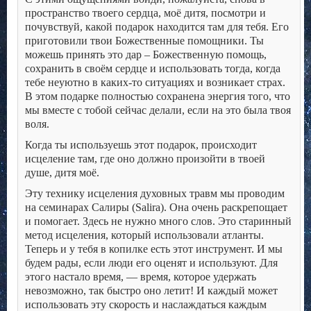
пространство твоего сердца, моё дитя, посмотри и
почувствуй, какой подарок находится там для тебя. Его
приготовили твои Божественные помощники. Ты
можешь принять это дар – Божественную помощь,
сохранить в своём сердце и использовать тогда, когда
тебе неуютно в каких-то ситуациях и возникает страх.
В этом подарке полностью сохранена энергия того, что
мы вместе с тобой сейчас делали, если на это была твоя
воля.
Когда ты используешь этот подарок, происходит
исцеление там, где оно должно произойти в твоей
душе, дитя моё.
Эту технику исцеления духовных травм мы проводим
на семинарах Салиры (Salira). Она очень раскрепощает
и помогает. Здесь не нужно много слов. Это старинный
метод исцеления, который использовали атланты.
Теперь и у тебя в копилке есть этот инструмент. И мы
будем рады, если люди его оценят и используют. Для
этого настало время, — время, которое удержать
невозможно, так быстро оно летит! И каждый может
использовать эту скорость и наслаждаться каждым