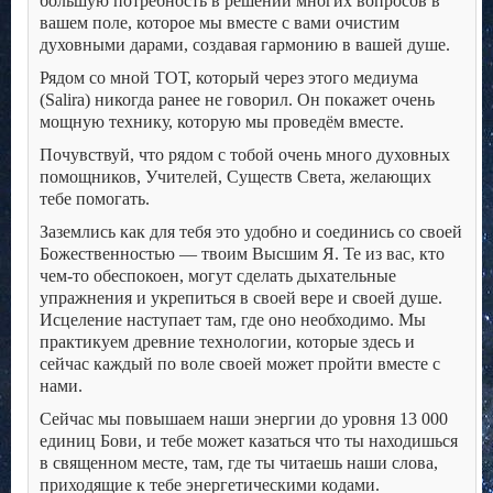
большую потребность в решении многих вопросов в
вашем поле, которое мы вместе с вами очистим
духовными дарами, создавая гармонию в вашей душе.
Рядом со мной ТОТ, который через этого медиума
(Salira) никогда ранее не говорил. Он покажет очень
мощную технику, которую мы проведём вместе.
Почувствуй, что рядом с тобой очень много духовных
помощников, Учителей, Существ Света, желающих
тебе помогать.
Заземлись как для тебя это удобно и соединись со своей
Божественностью — твоим Высшим Я. Те из вас, кто
чем-то обеспокоен, могут сделать дыхательные
упражнения и укрепиться в своей вере и своей душе.
Исцеление наступает там, где оно необходимо. Мы
практикуем древние технологии, которые здесь и
сейчас каждый по воле своей может пройти вместе с
нами.
Сейчас мы повышаем наши энергии до уровня 13 000
единиц Бови, и тебе может казаться что ты находишься
в священном месте, там, где ты читаешь наши слова,
приходящие к тебе энергетическими кодами.