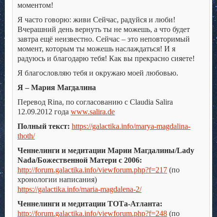
моментом!
Я часто говорю: живи Сейчас, радуйся и люби!
Вчерашний день вернуть ты не можешь, а что будет
завтра ещё неизвестно. Сейчас – это неповторимый
момент, которым ты можешь наслаждаться! И я
радуюсь и благодарю тебя! Как вы прекрасно сияете!
Я благословляю тебя и окружаю моей любовью.
Я – Мария Магдалина
Перевод Rina, по согласованию с Claudia Salira
12.09.2012 года
www.salira.de
Полный текст:
https://galactika.info/marya-magdalina-
thoth/
Ченнелинги и медитации Марии Магдалины/Lady
Nada/Божественной Матери с 2006:
http://forum.galactika.info/viewforum.php?f=217
(по
хронологии написания)
https://galactika.info/maria-magdalena-2/
Ченнелинги и медитации ТОТа-Атланта:
http://forum.galactika.info/viewforum.php?f=248
(по