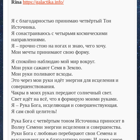
Rina
https://galactika.info/
Я с благодарностью принимаю четвёртый Тон
Источника.
Я сонастраиваюсь с четырьмя космическими
направлениями.
Я – прочно стою на ногах и знаю, чего хочу.
Мои мечты принимают свою форму.
Я спокойно наблюдаю мой мир вокруг.
Мои руки сажают Семя в Землю.
Мои руки поливают всходы.
Это через мои руки идёт энергия для исцеления и
совершенствования.
Чакры в моих руках передают солнечный свет.
Свет идёт на всё, что я формирую моими руками.
Я – Рука Бога, исцеляющая и совершенствующая.
Я сам свой целитель!
Рука Бога с четвёртым тоном Источника приносит в
Волну Семени энергии исцеления и совершенства.
Руки Бога с любовью перебирают свои Семена и
высаживают их в благодатную почву. И даже самое