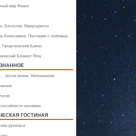
чный мир Феано
н. Богослов. Манускрипты
на Алексеевна: Послания с любовью
. Галактический Ковчег
рический Блокнот Rina
ЗНАННОЕ
… после жизни. Непознанное
нанное
логия
способности человека
ЧЕСКАЯ ГОСТИНАЯ
ские рукописи
ство