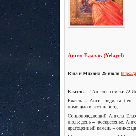
Ангел Елаэль (Yelayel
)
Rina
и Михаил 29 июля
https://
Елаэль
– 2 Ангел в списке 72 И
Елаэль – Ангел зодиака Лев, 
помощью в этот период.
Сопровождающий Ангела Елаэл
июль; день – воскресенье. Анг
драгоценный камень – оникс; ц