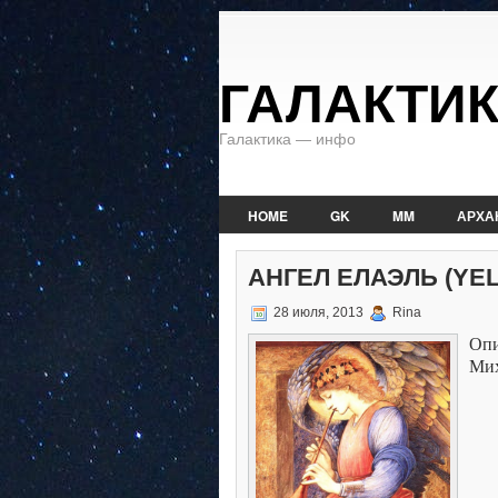
ГАЛАКТИ
Галактика — инфо
HOME
GK
MM
АРХА
АНГЕЛ ЕЛАЭЛЬ (YEL
28 июля, 2013
Rina
Оп
Ми