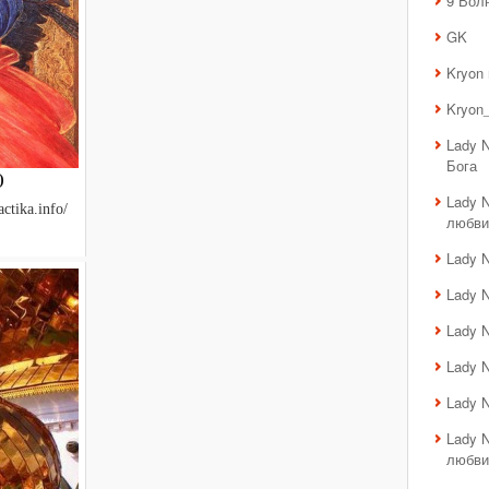
9 Вол
GK
Kryon
Kryon_
Lady 
Бога
)
Lady 
ctika.info/
любви
Lady 
Lady 
Lady 
Lady 
Lady 
Lady 
любви