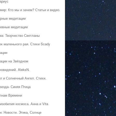
ариус
мир: Кто мы и зачем? Статьи и видео.
рные медитации
евные медитации
ма: Творчество Светланы
ек маленького рая. Стихи Scady
ации
ации на Звёздном
новидений. AleksN.
л и Солнечный Ангел. Стихи.
везда- Синяя Птица
лнам Времени
изобилия космоса. Анна и Vita
н: Новости. Этика, Солнце