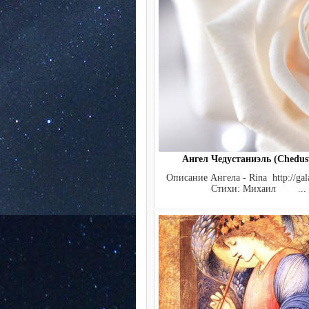
Ангел Чедустаниэль (Chedust
Описание Ангела - Rina http://gala
Стихи: Михаил ...