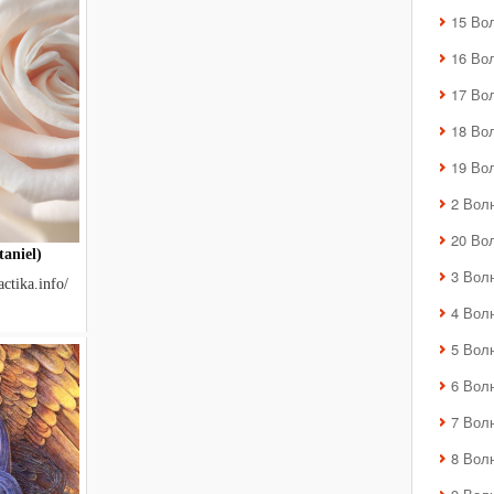
15 Во
16 Во
17 Во
18 Во
19 Во
2 Вол
20 Во
aniel)
3 Вол
ctika.info/
4 Вол
5 Вол
6 Вол
7 Вол
8 Вол