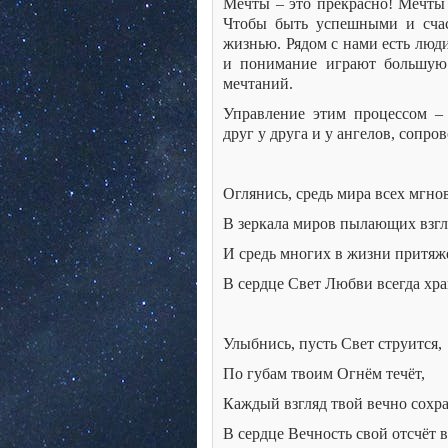
Мечты – это прекрасно! Мечты 
Чтобы быть успешными и счас
жизнью. Рядом с нами есть люди
и понимание играют большую
мечтаний.
Управление этим процессом – 
друг у друга и у ангелов, соп
Оглянись, средь мира всех мгно
В зеркала миров пылающих взгл
И средь многих в жизни притяж
В сердце Свет Любви всегда хра
Улыбнись, пусть Свет струится,
По губам твоим Огнём течёт,
Каждый взгляд твой вечно сохра
В сердце Вечность свой отсчёт в