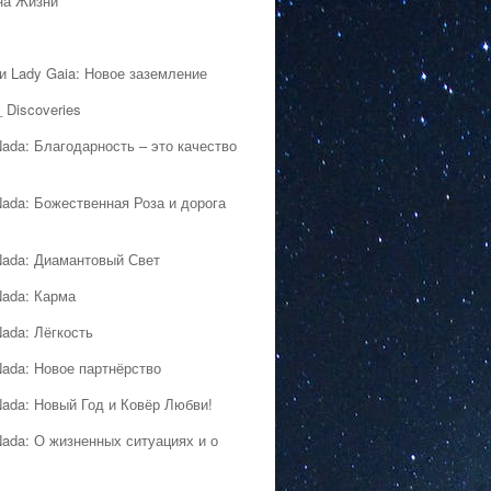
на Жизни
 и Lady Gaia: Новое заземление
 Discoveries
Nada: Благодарность – это качество
Nada: Божественная Роза и дорога
Nada: Диамантовый Свет
Nada: Карма
Nada: Лёгкость
Nada: Новое партнёрство
Nada: Новый Год и Ковёр Любви!
Nada: О жизненных ситуациях и о