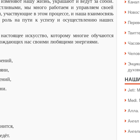
изменяют нашу жизнь, украшают и ведут за собой.
Канал 
тливыми, мы много работаем и управляем своей
Новос
, участвующие в этом процессе, и наша взаимосвязь
 роль на пути к успеху и осуществлению наших
Перев
Твитт
настоящее искусство, которому многие обучаются
ровождающих нас своими любящими энергиями.
Часов
Челов
вений,
Энцик
духов
яни,
ений,
НАШИ
ни.
Jeti:
Medi.
Алла.
Ангел 
нится,
Ангел
едёт.