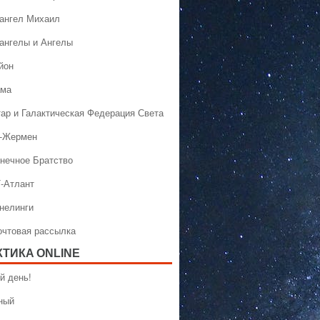
хангел Михаил
хангелы и Ангелы
йон
ама
тар и Галактическая Федерация Света
н-Жермен
лнечное Братство
Т-Атлант
ннелинги
Почтовая рассылка
КТИКA ONLINE
й день!
ный