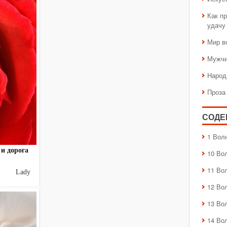
Как пр
удачу
Мир в
Мужчи
Народ
Проза
СОДЕ
1 Вол
и дорога
10 Во
11 Во
ей Lady
12 Во
13 Во
14 Во