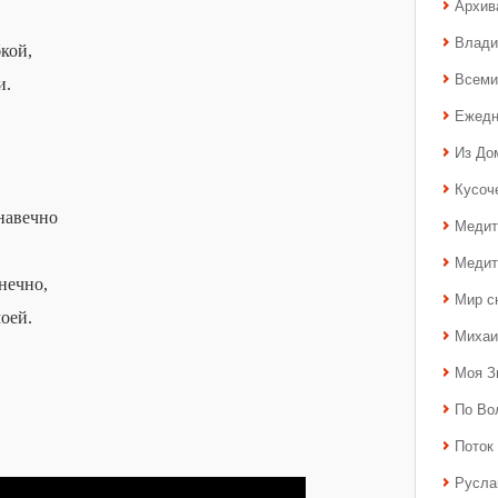
Архив
Влади
кой,
Всеми
и.
Ежедн
Из До
Кусоч
навечно
Медит
Медит
нечно,
Мир с
оей.
Михаи
Моя З
По Во
Поток 
Русла