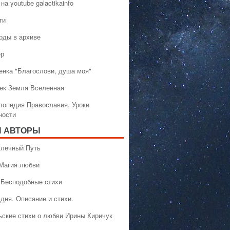
на youtube galactikainfo
ти
оды в архиве
ер
енка "Благослови, душа моя"
ек Земля Вселенная
лопедия Православия. Уроки
ности
 АВТОРЫ
 Млечный Путь
 Магия любви
 Бесподобные стихи
дня. Описание и стихи.
ьские стихи о любви Ирины Киричук