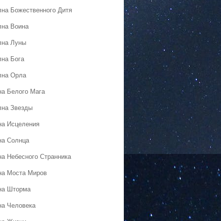
лна Божественного Дитя
лна Воина
лна Луны
лна Бога
лна Орла
на Белого Мага
лна Звезды
на Исцеления
на Солнца
на Небесного Странника
на Моста Миров
на Шторма
на Человека