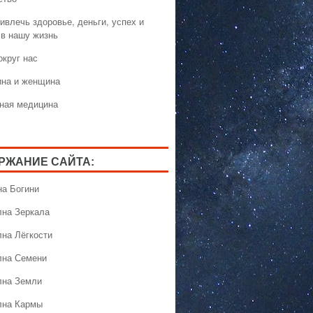
ивлечь здоровье, деньги, успех и
 в нашу жизнь
округ нас
на и женщина
ная медицина
РЖАНИЕ САЙТА:
на Богини
лна Зеркала
лна Лёгкости
лна Семени
лна Земли
лна Кармы