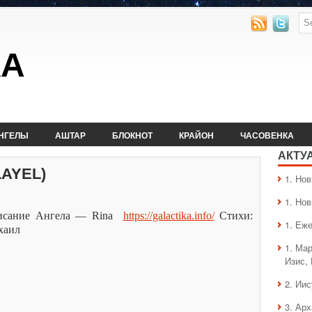
КА
НГЕЛЫ
АШТАР
БЛОКНОТ
КРАЙОН
ЧАСОВЕНКА
АКТУ
AYEL)
1. Hо
1. Hо
исание Ангела — Rina
https://galactika.info/
Стихи:
1. Еж
хаил
1. Ма
Изис,
2. Ии
3. Ар