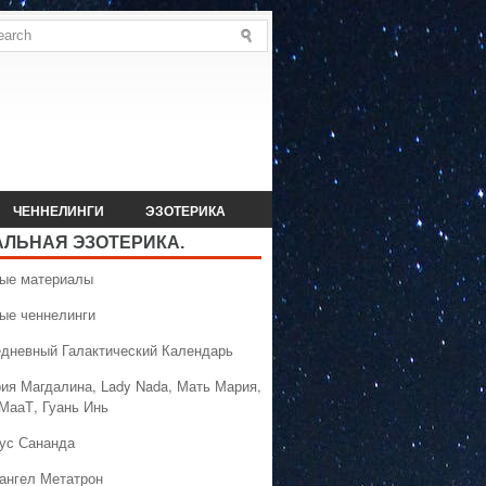
ЧЕННЕЛИНГИ
ЭЗОТЕРИКА
АЛЬНАЯ ЭЗОТЕРИКА.
вые материалы
вые ченнелинги
едневный Галактический Календарь
рия Магдалина, Lady Nada, Мать Мария,
 МааТ, Гуань Инь
сус Сананда
хангел Метатрон