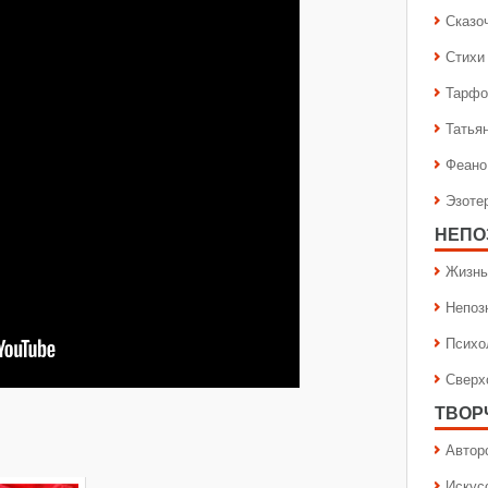
Сказо
Стихи
Тарфо
Татья
Феано
Эзоте
НЕПО
Жизнь
Непоз
Психо
Сверх
ТВОР
Автор
Искус