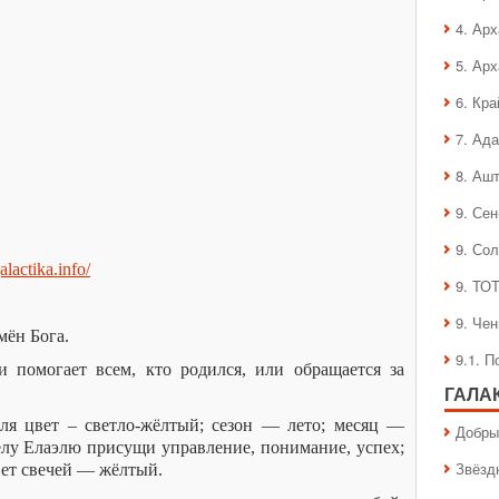
4. Ар
5. Ар
6. Кра
7. Ад
8. Аш
9. Се
9. Со
galactika.info/
9. ТО
9. Че
мён Бога.
9.1. 
и помогает всем, кто родился, или обращается за
ГАЛА
я цвет – светло-жёлтый; сезон — лето; месяц —
Добры
елу Елаэлю присущи управление, понимание, успех;
Звёзд
вет свечей — жёлтый.