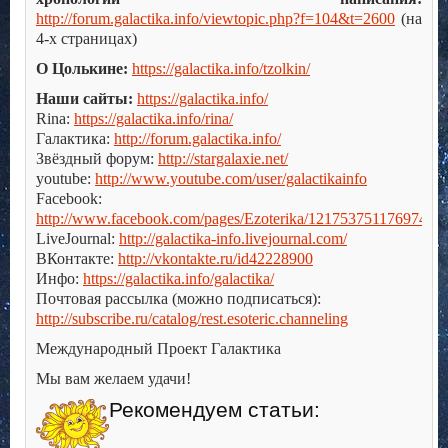
http://forum.galactika.info/viewtopic.php?f=104&t=2600
(на
4-х страницах)
О Цолькине:
https://galactika.info/tzolkin/
Наши сайты:
https://galactika.info/
Rina:
https://galactika.info/rina/
Галактика:
http://forum.galactika.info/
Звёздный форум:
http://stargalaxie.net/
youtube:
http://www.youtube.com/user/galactikainfo
Facebook:
http://www.facebook.com/pages/Ezoterika/121753751176974
LiveJournal:
http://galactika-info.livejournal.com/
ВКонтакте:
http://vkontakte.ru/id42228900
Инфо:
https://galactika.info/galactika/
Почтовая рассылка (можно подписаться):
http://subscribe.ru/catalog/rest.esoteric.channeling
Международный Проект Галактика
Мы вам желаем удачи!
Рекомендуем статьи: