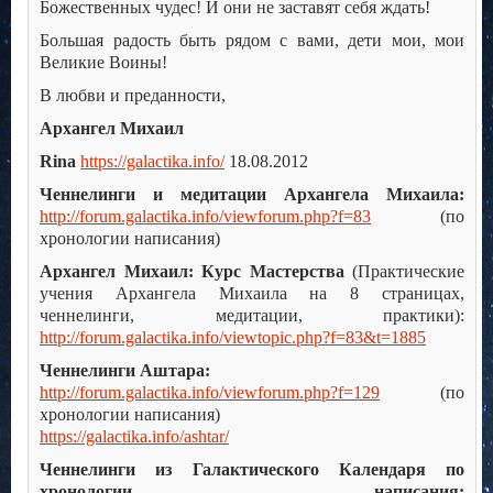
Божественных чудес! И они не заставят себя ждать!
Большая радость быть рядом с вами, дети мои, мои
Великие Воины!
В любви и преданности,
Архангел Михаил
Rina
https://galactika.info/
18.08.2012
Ченнелинги и медитации Архангела Михаила:
http://forum.galactika.info/viewforum.php?f=83
(по
хронологии написания)
Архангел Михаил: Курс Мастерства
(Практические
учения Архангела Михаила на 8 страницах,
ченнелинги, медитации, практики):
http://forum.galactika.info/viewtopic.php?f=83&t=1885
Ченнелинги Аштара:
http://forum.galactika.info/viewforum.php?f=129
(по
хронологии написания)
https://galactika.info/ashtar/
Ченнелинги из Галактического Календаря по
хронологии написания: