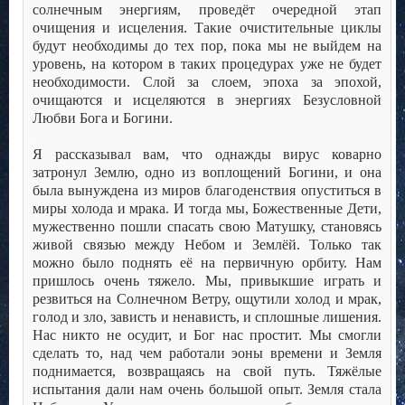
солнечным энергиям, проведёт очередной этап
очищения и исцеления. Такие очистительные циклы
будут необходимы до тех пор, пока мы не выйдем на
уровень, на котором в таких процедурах уже не будет
необходимости. Слой за слоем, эпоха за эпохой,
очищаются и исцеляются в энергиях Безусловной
Любви Бога и Богини.
.
Я рассказывал вам, что однажды вирус коварно
затронул Землю, одно из воплощений Богини, и она
была вынуждена из миров благоденствия опуститься в
миры холода и мрака. И тогда мы, Божественные Дети,
мужественно пошли спасать свою Матушку, становясь
живой связью между Небом и Землёй. Только так
можно было поднять её на первичную орбиту. Нам
пришлось очень тяжело. Мы, привыкшие играть и
резвиться на Солнечном Ветру, ощутили холод и мрак,
голод и зло, зависть и ненависть, и сплошные лишения.
Нас никто не осудит, и Бог нас простит. Мы смогли
сделать то, над чем работали эоны времени и Земля
поднимается, возвращаясь на свой путь. Тяжёлые
испытания дали нам очень большой опыт. Земля стала