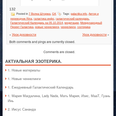
132
Posted in
7 Волна Шторма
,
GK
Tags:
galactika info
,
Автор и
переводчик Rina
,
галактика инфо
,
галактический календарь
,
Галактический Календарь на 05.10.2014
,
медитации
,
Международный
Проект Галактика
,
новые ченнелинги
,
ченнелинги
,
эзотерика
«
Урок духовности
Урок духовности
»
Both comments and pings are currently closed.
Comments are closed.
АКТУАЛЬНАЯ ЭЗОТЕРИКА.
1. Hовые материалы
1. Hовые ченнелинги
1. Ежедневный Галактический Календарь
1. Мария Магдалина, Lady Nada, Мать Мария, Изис, МааТ, Гуань
Инь
2. Иисус Сананда