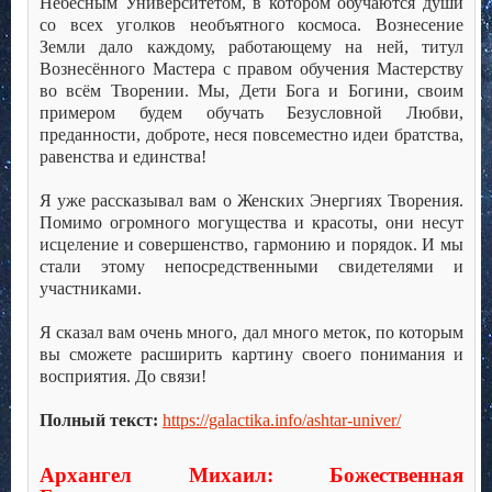
Небесным Университетом, в котором обучаются души
со всех уголков необъятного космоса. Вознесение
Земли дало каждому, работающему на ней, титул
Вознесённого Мастера с правом обучения Мастерству
во всём Творении. Мы, Дети Бога и Богини, своим
примером будем обучать Безусловной Любви,
преданности, доброте, неся повсеместно идеи братства,
равенства и единства!
.
Я уже рассказывал вам о Женских Энергиях Творения.
Помимо огромного могущества и красоты, они несут
исцеление и совершенство, гармонию и порядок. И мы
стали этому непосредственными свидетелями и
участниками.
.
Я сказал вам очень много, дал много меток, по которым
вы сможете расширить картину своего понимания и
восприятия. До связи!
.
Полный текст:
https://galactika.info/ashtar-univer/
.
Архангел Михаил: Божественная