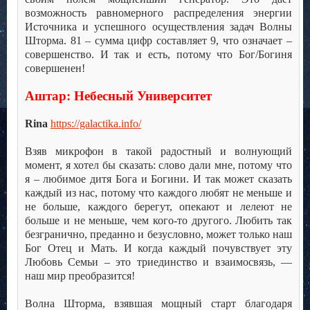
возможность равномерного распределения энергии
Источника и успешного осуществления задач Волны
Шторма. 81 – сумма цифр составляет 9, что означает –
совершенство. И так и есть, потому что Бог/Богиня
совершенен!
.
Аштар: Небесный Университет
.
Rina
https://galactika.info/
.
Взяв микрофон в такой радостный и волнующий
момент, я хотел бы сказать: слово дали мне, потому что
я – любимое дитя Бога и Богини. И так может сказать
каждый из нас, потому что каждого любят не меньше и
не больше, каждого берегут, опекают и лелеют не
больше и не меньше, чем кого-то другого. Любить так
безгранично, преданно и безусловно, может только наш
Бог Отец и Мать. И когда каждый почувствует эту
Любовь Семьи – это триединство и взаимосвязь, —
наш мир преобразится!
.
Волна Шторма, взявшая мощный старт благодаря