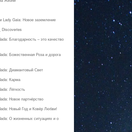
на Жизни
 и Lady Gaia: Новое заземление
 Discoveries
Nada: Благодарность – это качество
Nada: Божественная Роза и дорога
Nada: Диамантовый Свет
Nada: Карма
Nada: Лёгкость
Nada: Новое партнёрство
Nada: Новый Год и Ковёр Любви!
Nada: О жизненных ситуациях и о