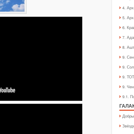
4. Ар
5. Ар
6. Кра
7. Ад
8. Аш
9. Се
9. Со
9. ТО
9. Че
9.1. 
ГАЛА
Добры
Звёзд