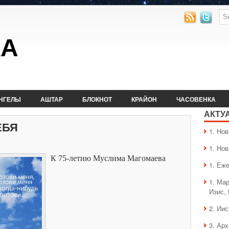
КА
НГЕЛЫ
АШТАР
БЛОКНОТ
КРАЙОН
ЧАСОВЕНКА
АКТУ
ЕБЯ
1. Hо
1. Hо
К 75-летию Муслима Магомаева
1. Еж
.
1. Ма
Изис,
2. Ии
3. Ар