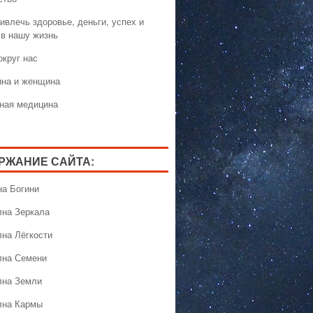
ивлечь здоровье, деньги, успех и
 в нашу жизнь
округ нас
на и женщина
ная медицина
РЖАНИЕ САЙТА:
на Богини
лна Зеркала
лна Лёгкости
лна Семени
лна Земли
лна Кармы