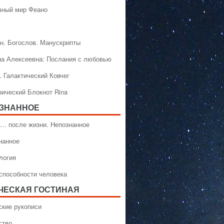
чный мир Феано
н. Богослов. Манускрипты
на Алексеевна: Послания с любовью
. Галактический Ковчег
рический Блокнот Rina
ЗНАННОЕ
… после жизни. Непознанное
нанное
логия
способности человека
ЧЕСКАЯ ГОСТИНАЯ
ские рукописи
ство