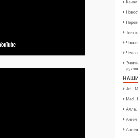
Канал 
Новос
Перев
Твитт
Часов
Челов
Энцик
духов
НАШИ
Jeti:
Medi.
Алла.
Ангел 
Ангел