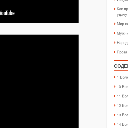
Как пр
удачу
Мир в
Мужчи
Народ
Проза
СОДЕ
1 Вол
10 Во
11 Во
12 Во
13 Во
14 Во