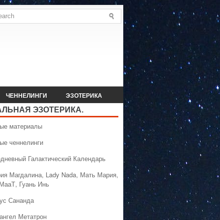
ЧЕННЕЛИНГИ
ЭЗОТЕРИКА
АЛЬНАЯ ЭЗОТЕРИКА.
вые материалы
вые ченнелинги
едневный Галактический Календарь
рия Магдалина, Lady Nada, Мать Мария,
 МааТ, Гуань Инь
сус Сананда
хангел Метатрон