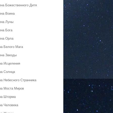
лна Божественного Дитя
лна Воина
лна Луны
лна Бога
лна Орла
на Белого Мага
лна Звезды
на Исцеления
на Солнца
на Небесного Странника
на Моста Миров
на Шторма
на Человека