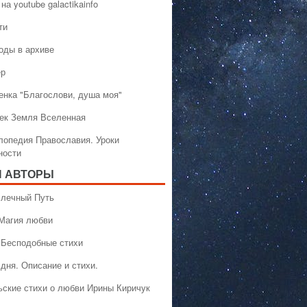
на youtube galactikainfo
ти
оды в архиве
ер
енка "Благослови, душа моя"
ек Земля Вселенная
лопедия Православия. Уроки
ности
 АВТОРЫ
 Млечный Путь
 Магия любви
 Бесподобные стихи
дня. Описание и стихи.
ьские стихи о любви Ирины Киричук