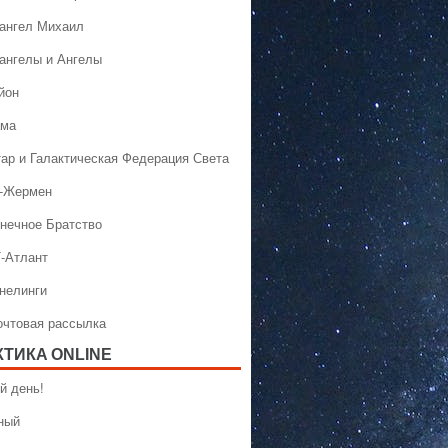
хангел Михаил
хангелы и Ангелы
йон
ама
тар и Галактическая Федерация Света
н-Жермен
лнечное Братство
Т-Атлант
ннелинги
Почтовая рассылка
КТИКA ONLINE
й день!
ный