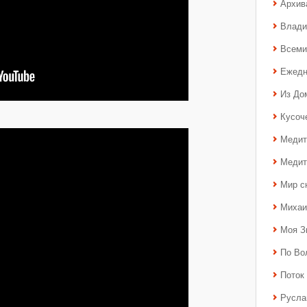
Архив
Влади
Всеми
Ежедн
Из До
Кусоч
Медит
Медит
Мир с
Михаи
Моя З
По Во
Поток 
Русла