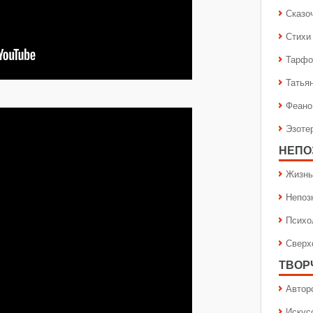
Сказо
Стихи
Тарфо
Татья
Феано
Эзоте
НЕПО
Жизнь
Непоз
Психо
Сверх
ТВОР
Автор
Искус