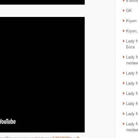
9 Вол
GK
Kryon
Kryon_
Lady 
Бога
Lady 
любви
Lady 
Lady 
Lady 
Lady 
Lady 
Lady 
любви