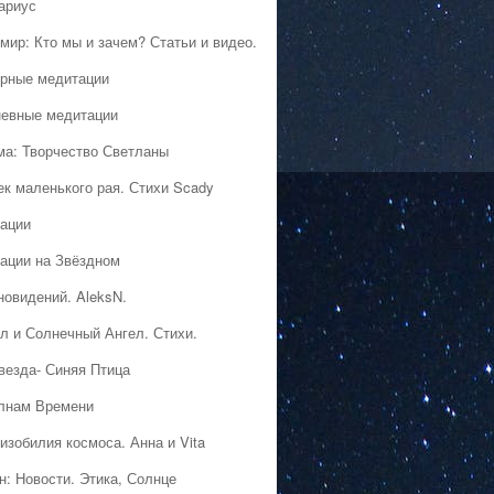
ариус
мир: Кто мы и зачем? Статьи и видео.
рные медитации
евные медитации
ма: Творчество Светланы
ек маленького рая. Стихи Scady
ации
ации на Звёздном
новидений. AleksN.
л и Солнечный Ангел. Стихи.
везда- Синяя Птица
лнам Времени
изобилия космоса. Анна и Vita
н: Новости. Этика, Солнце