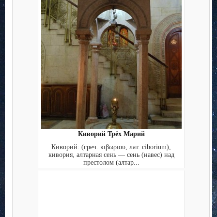
Киворий Трёх Марий
Киворий: (греч. κιβωριου, лат. ciborium),
кивория, алтарная сень — сень (навес) над
престолом (алтар...