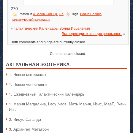
270
Posted in
4 Волна Солнца
,
GK
Tags:
Волна Солнца
,
галактический календарь
«
Галактический Календарь. Волна Исцеления
Вы переходите в новую реальность
»
Both comments and pings are currently closed.
Comments are closed.
АКТУАЛЬНАЯ ЭЗОТЕРИКА.
1. Hовые материалы
1. Hовые ченнелинги
1. Ежедневный Галактический Календарь
1. Мария Магдалина, Lady Nada, Мать Мария, Изис, МааТ, Гуань
Инь
2. Иисус Сананда
3. Архангел Метатрон