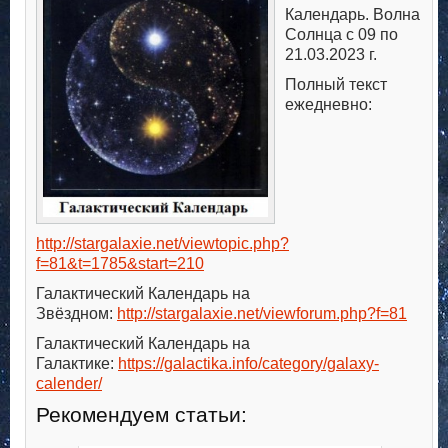
Календарь. Волна
Солнца с 09 по
21.03.2023 г.
Полный текст
ежедневно:
http://stargalaxie.net/viewtopic.php?
f=81&t=1785&start=210
Галактический Календарь на
Звёздном:
http://stargalaxie.net/viewforum.php?f=81
Галактический Календарь на
Галактике:
https://galactika.info/category/galaxy-
calender/
Рекомендуем статьи: