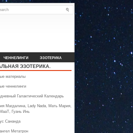
ЧЕННЕЛИНГИ
ЭЗОТЕРИКА
АЛЬНАЯ ЭЗОТЕРИКА.
вые материалы
вые ченнелинги
едневный Галактический Календарь
рия Магдалина, Lady Nada, Мать Мария,
 МааТ, Гуань Инь
сус Сананда
хангел Метатрон