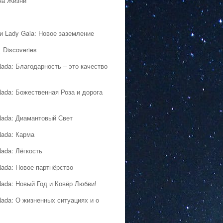
на Жизни
 и Lady Gaia: Новое заземление
 Discoveries
Nada: Благодарность – это качество
Nada: Божественная Роза и дорога
Nada: Диамантовый Свет
Nada: Карма
Nada: Лёгкость
Nada: Новое партнёрство
Nada: Новый Год и Ковёр Любви!
Nada: О жизненных ситуациях и о