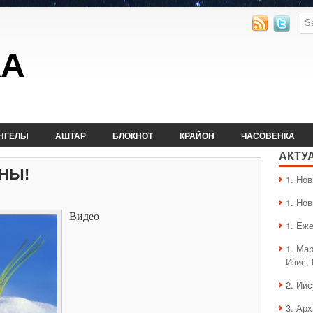
КА
НГЕЛЫ
АШТАР
БЛОКНОТ
КРАЙОН
ЧАСОВЕНКА
АКТУ
НЫ!
1. Hо
1. Hо
Видео
1. Еж
1. Ма
Изис,
2. Ии
3. Ар