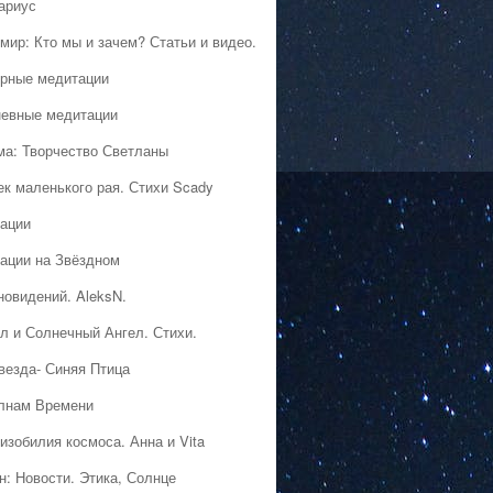
ариус
мир: Кто мы и зачем? Статьи и видео.
рные медитации
евные медитации
ма: Творчество Светланы
ек маленького рая. Стихи Scady
ации
ации на Звёздном
новидений. AleksN.
л и Солнечный Ангел. Стихи.
везда- Синяя Птица
лнам Времени
изобилия космоса. Анна и Vita
н: Новости. Этика, Солнце