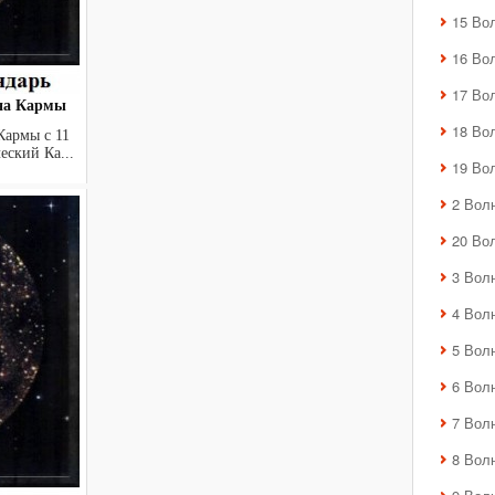
15 Во
16 Во
17 Во
лна Кармы
18 Во
Кармы с 11
ический Ка...
19 Во
2 Вол
20 Во
3 Вол
4 Вол
5 Вол
6 Вол
7 Вол
8 Вол