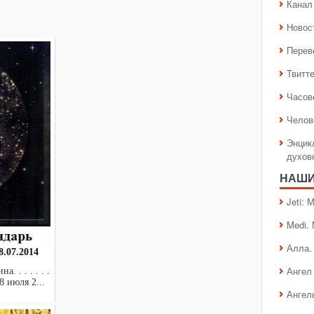
Канал 
Новос
Перев
Твитт
Часов
Челов
Энцик
духов
НАШИ
Jeti:
Medi.
Алла.
.07.2014
Ангел 
 . . . . . .
8 июля 2...
Ангел