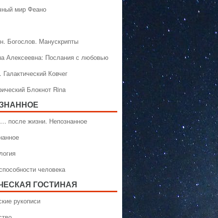
чный мир Феано
н. Богослов. Манускрипты
на Алексеевна: Послания с любовью
. Галактический Ковчег
рический Блокнот Rina
ЗНАННОЕ
… после жизни. Непознанное
нанное
логия
способности человека
ЧЕСКАЯ ГОСТИНАЯ
ские рукописи
ство