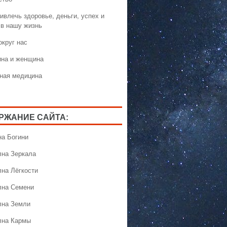
ивлечь здоровье, деньги, успех и
 в нашу жизнь
округ нас
на и женщина
ная медицина
РЖАНИЕ САЙТА:
на Богини
лна Зеркала
лна Лёгкости
лна Семени
лна Земли
лна Кармы