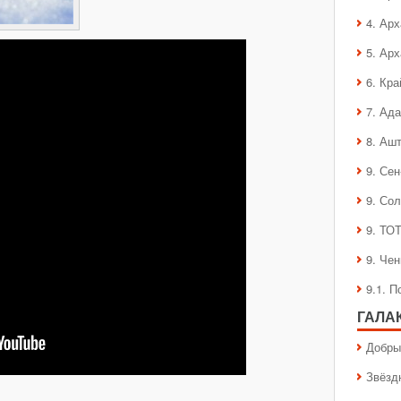
4. Ар
5. Ар
6. Кра
7. Ад
8. Аш
9. Се
9. Со
9. ТО
9. Че
9.1. 
ГАЛА
Добры
Звёзд