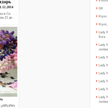
9 Вол
.12.2014
GK
 и Co. . . .
Kryon
на 21 де...
Kryon_
Lady 
Бога
Lady 
любви
Lady 
Lady 
Lady 
Lady 
Lady 
Lady 
ть
любви
JwLy0Plc0Ws