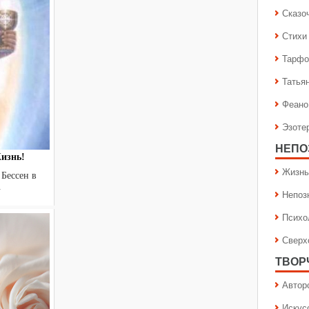
Сказо
Стихи
Тарфо
Татья
Феано
Эзоте
НЕПО
изнь!
Жизнь
Бессен в
.
Непоз
Психо
Сверх
ТВОР
Автор
Искус