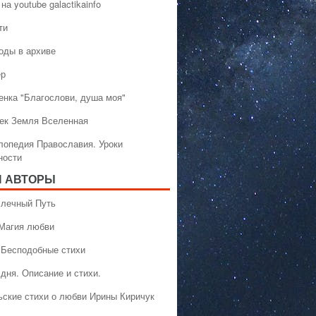
на youtube galactikainfo
ти
оды в архиве
ер
енка "Благослови, душа моя"
ек Земля Вселенная
лопедия Православия. Уроки
ности
 АВТОРЫ
 Млечный Путь
 Магия любви
 Бесподобные стихи
дня. Описание и стихи.
ьские стихи о любви Ирины Киричук