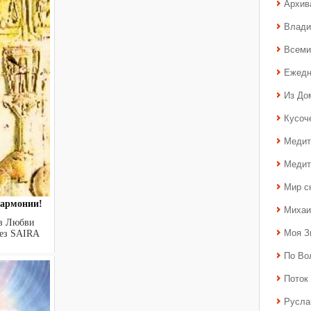
Архив
Влади
Всеми
Ежедн
Из До
Кусоч
Медит
Медит
Мир с
гармонии!
Михаи
 в Любви
Моя З
 SAIRA
По Во
Поток 
Русла