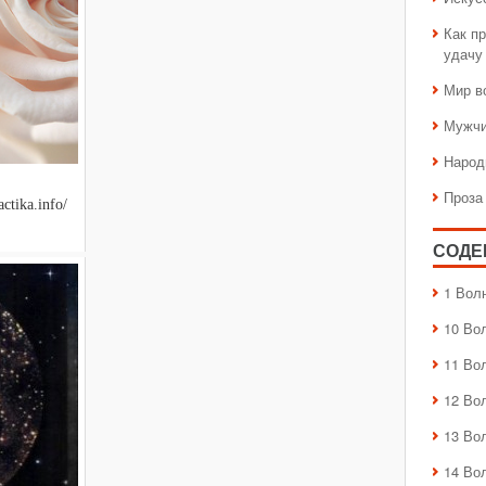
Как пр
удачу
Мир в
Мужчи
Народ
Проза
ctika.info/
СОДЕ
1 Вол
10 Во
11 Во
12 Во
13 Во
14 Во