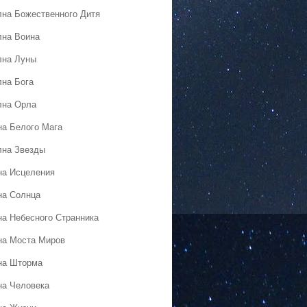
лна Божественного Дитя
лна Воина
лна Луны
лна Бога
лна Орла
на Белого Мага
лна Звезды
на Исцеления
на Солнца
на Небесного Странника
на Моста Миров
на Шторма
на Человека