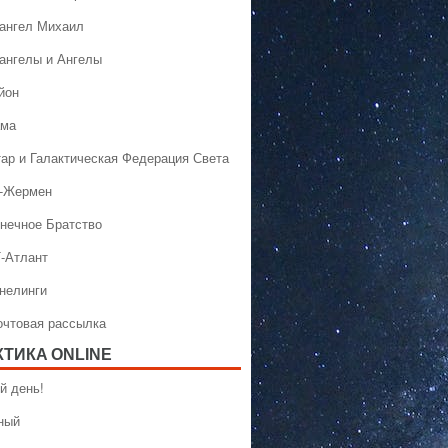
хангел Михаил
хангелы и Ангелы
йон
ама
тар и Галактическая Федерация Света
н-Жермен
лнечное Братство
Т-Атлант
ннелинги
Почтовая рассылка
КТИКA ONLINE
й день!
ный