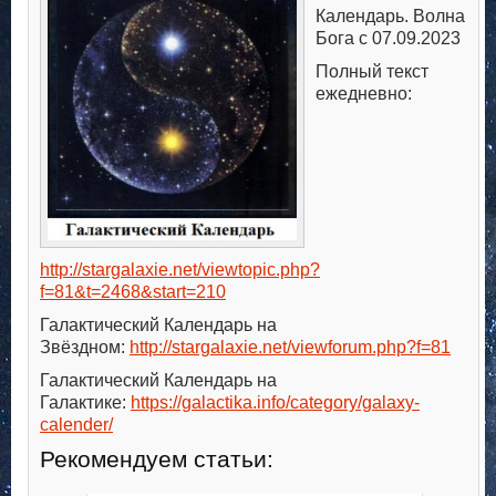
Календарь. Волна
Бога с 07.09.2023
Полный текст
ежедневно:
http://stargalaxie.net/viewtopic.php?
f=81&t=2468&start=210
Галактический Календарь на
Звёздном:
http://stargalaxie.net/viewforum.php?f=81
Галактический Календарь на
Галактике:
https://galactika.info/category/galaxy-
calender/
Рекомендуем статьи: