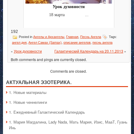
Урок духовности
18 марта ...
192
Posted in
Ангелы и Архангелы
,
Главная
,
Песнь Ангела
Tags:
ангел дня
,
Ангел Самах (Samax)
,
описание ангелов
,
песнь ангела
«
Урок духовности
Галактический Календарь на 20.11.2013
»
Both comments and pings are currently closed.
Comments are closed.
АКТУАЛЬНАЯ ЭЗОТЕРИКА.
1. Hовые материалы
1. Hовые ченнелинги
1. Ежедневный Галактический Календарь
1. Мария Магдалина, Lady Nada, Мать Мария, Изис, МааТ, Гуань
Инь