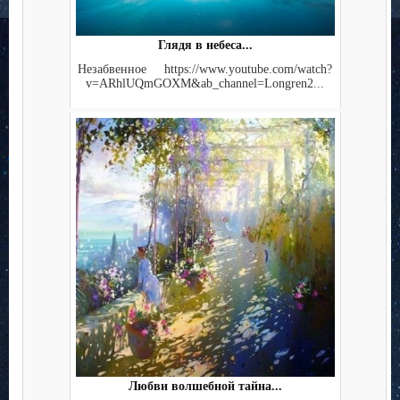
Глядя в небеса...
Незабвенное https://www.youtube.com/watch?
v=ARhlUQmGOXM&ab_channel=Longren2...
Любви волшебной тайна...