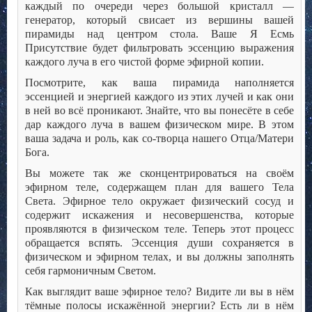
каждый по очереди через большой кристалл —
генератор, который свисает из вершины вашей
пирамиды над центром стола. Ваше Я Есмь
Присутствие будет фильтровать эссенцию выражения
каждого луча в его чистой форме эфирной копии.
Посмотрите, как ваша пирамида наполняется
эссенцией и энергией каждого из этих лучей и как они
в ней во всё проникают. Знайте, что вы понесёте в себе
дар каждого луча в вашем физическом мире. В этом
ваша задача и роль, как со-творца нашего Отца/Матери
Бога.
Вы можете так же сконцентрироваться на своём
эфирном теле, содержащем план для вашего Тела
Света. Эфирное тело окружает физический сосуд и
содержит искажения и несовершенства, которые
проявляются в физическом теле. Теперь этот процесс
обращается вспять. Эссенция души сохраняется в
физическом и эфирном телах, и вы должны заполнять
себя гармоничным Светом.
Как выглядит ваше эфирное тело? Видите ли вы в нём
тёмные полосы искажённой энергии? Есть ли в нём