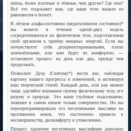
пятна, более плотные и тёмные, чем другие? Где они?
Всё это подскажет вам, где ваше тело вышло из
равновесия и болеет.
В лёгком альфа-состоянии (медитативном состоянии)*
вы можете в течение одной-двух недель
сосредотачиваться на физическом теле, подготавливая
свой организм к приёму мощных энергий. Если вы
почувствуете себя дезориентированными, плохо
заземлёнными, или вам будет не комфортно, —
остановите процесс на день или два, прежде чем
продолжать.
Позвольте Духу (Святому*) вести вас, наблюдая
картину вашего прогресса и изменений, и активируя
ваш творческий гений. Каждый день, или как можно
чаще, уделяйте внимание своему физическому телу, его
разуму и природе. Это ваше глубокое подсознание,
знавшее в самом начале только совершенство. Но вы
перепрограммировали его негативными мыслями на
протяжении веков, что постепенно привело к
несовершенству, дискомфорту и утяжелению.
Процесс удаления негативных мыслеформ довольно