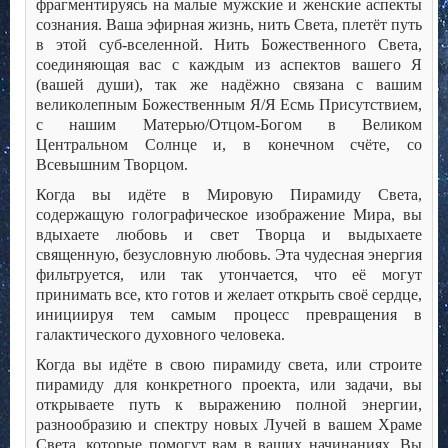
фрагментируясь на малые мужские и женские аспекты
сознания. Ваша эфирная жизнь, нить Света, плетёт путь
в этой суб-вселенной. Нить Божественного Света,
соединяющая вас с каждым из аспектов вашего Я
(вашей души), так же надёжно связана с вашим
великолепным Божественным Я/Я Есмь Присутствием,
с нашим Матерью/Отцом-Богом в Великом
Центральном Солнце и, в конечном счёте, со
Всевышним Творцом.
Когда вы идёте в Мировую Пирамиду Света,
содержащую голографическое изображение Мира, вы
вдыхаете любовь и свет Творца и выдыхаете
священную, безусловную любовь. Эта чудесная энергия
фильтруется, или так утончается, что её могут
принимать все, кто готов и желает открыть своё сердце,
инициируя тем самым процесс превращения в
галактического духовного человека.
Когда вы идёте в свою пирамиду света, или строите
пирамиду для конкретного проекта, или задачи, вы
открываете путь к выражению полной энергии,
разнообразию и спектру новых Лучей в вашем Храме
Света, которые помогут вам в ваших начинаниях. Вы