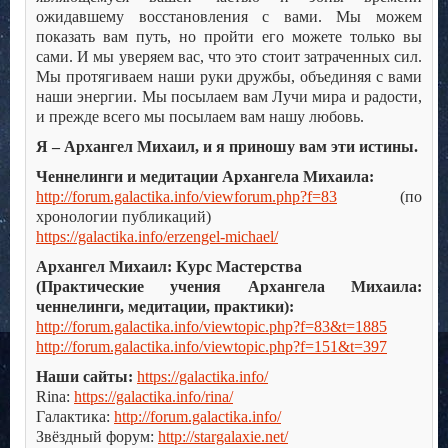
ожидавшему восстановления с вами. Мы можем
показать вам путь, но пройти его можете только вы
сами. И мы уверяем вас, что это стоит затраченных сил.
Мы протягиваем наши руки дружбы, объединяя с вами
наши энергии. Мы посылаем вам Лучи мира и радости,
и прежде всего мы посылаем вам нашу любовь.
Я – Архангел Михаил, и я приношу вам эти истины.
Ченнелинги и медитации Архангела Михаила:
http://forum.galactika.info/viewforum.php?f=83
(по
хронологии публикаций)
https://galactika.info/erzengel-michael/
Архангел Михаил: Курс Мастерства
(Практические учения Архангела Михаила:
ченнелинги, медитации, практики):
http://forum.galactika.info/viewtopic.php?f=83&t=1885
http://forum.galactika.info/viewtopic.php?f=151&t=397
Наши сайты:
https://galactika.info/
Rina:
https://galactika.info/rina/
Галактика:
http://forum.galactika.info/
Звёздный форум:
http://stargalaxie.net/