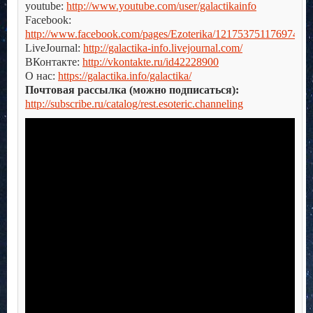
youtube:
http://www.youtube.com/user/galactikainfo
Facebook:
http://www.facebook.com/pages/Ezoterika/121753751176974
LiveJournal:
http://galactika-info.livejournal.com/
ВКонтакте:
http://vkontakte.ru/id42228900
О нас:
https://galactika.info/galactika/
Почтовая рассылка (можно подписаться):
http://subscribe.ru/catalog/rest.esoteric.channeling