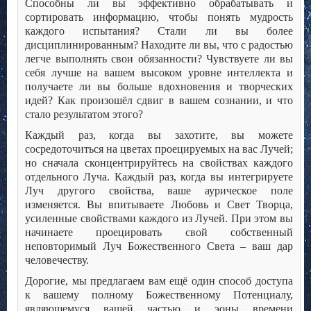
Способны ли вы эффективно обрабатывать и
сортировать информацию, чтобы понять мудрость
каждого испытания? Стали ли вы более
дисциплинированным? Находите ли вы, что с радостью
легче выполнять свои обязанности? Чувствуете ли вы
себя лучше на вашем высоком уровне интеллекта и
получаете ли вы больше вдохновения и творческих
идей? Как произошёл сдвиг в вашем сознании, и что
стало результатом этого?
Каждый раз, когда вы захотите, вы можете
сосредоточиться на цветах проецируемых на вас Лучей;
но сначала сконцентрируйтесь на свойствах каждого
отдельного Луча. Каждый раз, когда вы интегрируете
Луч другого свойства, ваше аурическое поле
изменяется. Вы впитываете Любовь и Свет Творца,
усиленные свойствами каждого из Лучей. При этом вы
начинаете проецировать свой собственный
неповторимый Луч Божественного Света – ваш дар
человечеству.
Дорогие, мы предлагаем вам ещё один способ доступа
к вашему полному Божественному Потенциалу,
являющемуся вашей частью и эоны времени