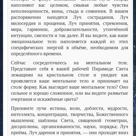
наполняют вас целиком, смывая любые чувства
неполноценности, вины, стыда и сомнения. В вашем
распоряжении находятся Луч сострадания, Луч
милосердия и прощения, Луч принятия, стремления,
мира, гармонии, доброжелательности, утончённой
интуиции, смелости и так далее. И вы видите, как ваше
эмоциональное тело наполняется каждой из этих
специфических энергий в объёме, необходимом для
определённого времени.
Сейчас сосредоточьтесь на ментальном теле.
Представьте себя в вашей рабочей Пирамиде Света
лежащими на кристальном столе и увидьте как
проявляется ваше ментальное тело и принимает на
столе форму. Как выглядит ваше ментальное тело? Оно
сильное и хорошо сложенное, или вы видите размытые
очертания и искажённые цвета?
Призовите лучи истины, воли, доблести, мудрости,
интеллекта, концентрации, творчества, Божественного
мышления; шаблоны Света, священной геометрии,
дисциплины, организованности, науки, порядка; Луч
приёма, Луч дарения и принятия, — они проходят вниз