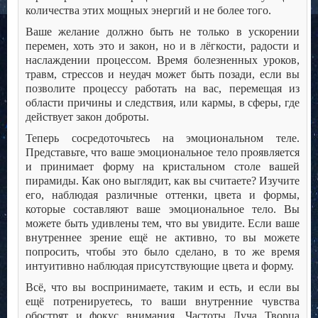
количества этих мощных энергий и не более того.
Ваше желание должно быть не только в ускорении
перемен, хоть это и закон, но и в лёгкости, радости и
наслаждении процессом. Время болезненных уроков,
травм, стрессов и неудач может быть позади, если вы
позволите процессу работать на вас, перемещая из
области причины и следствия, или кармы, в сферы, где
действует закон доброты.
Теперь сосредоточьтесь на эмоциональном теле.
Представьте, что ваше эмоциональное тело проявляется
и принимает форму на кристальном столе вашей
пирамиды. Как оно выглядит, как вы считаете? Изучите
его, наблюдая различные оттенки, цвета и формы,
которые составляют ваше эмоциональное тело. Вы
можете быть удивлены тем, что вы увидите. Если ваше
внутреннее зрение ещё не активно, то вы можете
попросить, чтобы это было сделано, в то же время
интуитивно наблюдая присутствующие цвета и форму.
Всё, что вы воспринимаете, таким и есть, и если вы
ещё потренируетесь, то ваши внутренние чувства
обострят и фокус внимания. Частоты Луча Творца