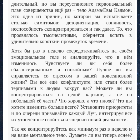
длительный, но вы переустановите первоначальный
план совершенства ещё раз – тело Адама/Евы Кадмон.
Это одна из причин, по которой вы испытываете
столько симптомов: дезориентация, сонливость,
неспособность сконцентрироваться и так далее. То, что
проявлялось тысячелетиями, обернётся вспять в
удивительно короткий промежуток времени.
Хотя бы раз в неделю сосредотачивайтесь на своём
эмоциональном теле и анализируйте, что в нём
изменилось. Чувствуете ли вы себя более
сбалансированным и спокойным? Лучше ли вы
справляетесь со стрессом в вашей повседневной
жизни? Вы всё ещё конфликтуете, или стали более
терпимыми к людям вокруг вас? Можете ли вы
концентрироваться на целой картине, а не на
небольшой её части? Что хорошо, а что плохо? Что вы
хотите изменить больше всего? Установите приоритеты
и по очереди призывайте каждый Луч, интегрируя все
их утончённые свойства и энергии новой реальности.
Так же концентрируйтесь как минимум раз в неделю и
на ваше ментальное тело. Думаете ли вы теперь яснее?