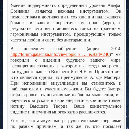
Умение поддерживать определённый уровень Альфа-
Сознания является важным инструментом. Он
помогает вам в достижении и сохранении надлежащего
баланса в вашем энергетическом поле (ауре), в
результате чего вы становитесь тонко настроенным,
гармоничным инструментом, проецирующим только
частоты любви и света без дисгармонии.
В последнем сообщении (апрель 2014:
http://forum.galactika.info/viewtopic.p … &start=240
)* мы
говорили о видении будущего вашего мира,
расширении сознания, в котором вы всегда настроены
на мудрость вашего Высшего Я и Я Есмь Присутствия.
Это является одним из преимуществ Альфа-Мастера.
При исполнении визуализации вы становитесь и
наблюдателем и участником жизни. Вы будете быстро
отфильтровывать негативные шаблоны мышления, вы
научитесь впускать в своё энергетическое поле только
истину Высшего Творца. Ваше концептуальное
видение и интуиция многократно расширяются.
Есть те, кто атакует вас разрушительными энергиями
по разным причинам, а так же те, кто посылает