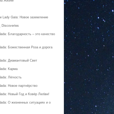
на Жизни
 и Lady Gaia: Новое заземление
 Discoveries
Nada: Благодарность – это качество
Nada: Божественная Роза и дорога
Nada: Диамантовый Свет
Nada: Карма
Nada: Лёгкость
Nada: Новое партнёрство
Nada: Новый Год и Ковёр Любви!
Nada: О жизненных ситуациях и о