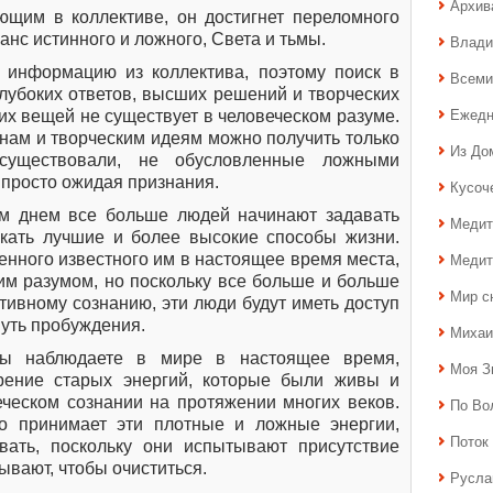
Архив
ющим в коллективе, он достигнет переломного
анс истинного и ложного, Света и тьмы.
Влади
 информацию из коллектива, поэтому поиск в
Всеми
лубоких ответов, высших решений и творческих
Ежедн
тих вещей не существует в человеческом разуме.
инам и творческим идеям можно получить только
Из До
 существовали, не обусловленные ложными
просто ожидая признания.
Кусоч
м днем все больше людей начинают задавать
Медит
скать лучшие и более высокие способы жизни.
Медит
енного известного им в настоящее время места,
им разумом, но поскольку все больше и больше
Мир с
тивному сознанию, эти люди будут иметь доступ
 путь пробуждения.
Михаи
вы наблюдаете в мире в настоящее время,
Моя З
рение старых энергий, которые были живы и
еческом сознании на протяжении многих веков.
По Во
но принимает эти плотные и ложные энергии,
Поток 
вать, поскольку они испытывают присутствие
ывают, чтобы очиститься.
Русла