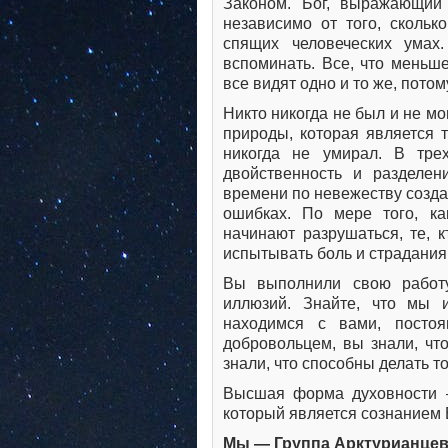
Законом. Бог, выражающий
независимо от того, сколь
спящих человеческих умах
вспоминать. Все, что меньше
все видят одно и то же, потом
Никто никогда не был и не м
природы, которая является т
никогда не умирал. В тре
двойственность и разделен
времени по невежеству созда
ошибках. По мере того, к
начинают разрушаться, те, 
испытывать боль и страдания
Вы выполнили свою работу
иллюзий. Знайте, что мы 
находимся с вами, постоя
добровольцем, вы знали, что
знали, что способны делать то
Высшая форма духовности —
который является сознанием 
Мы — Группа Арктурианце