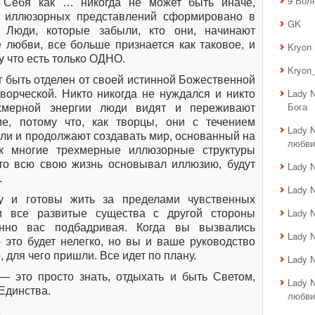
9 Вол
 Себя как … никогда не может быть иначе,
ко иллюзорных представлений сформировано в
GK
. Люди, которые забыли, кто они, начинают
 любви, все больше признается как таковое, и
Kryon
у что есть только ОДНО.
Kryon_
ог быть отделен от своей истинной Божественной
Lady 
ворческой. Никто никогда не нуждался и никто
Бога
хмерной энергии люди видят и переживают
ие, потому что, как творцы, они с течением
Lady 
ли и продолжают создавать мир, основанный на
любви
ак многие трехмерные иллюзорные структуры
кто всю свою жизнь основывал иллюзию, будут
Lady 
.
Lady 
 и готовы жить за пределами чувственных
Lady 
и все развитые существа с другой стороны
нно вас подбадривая. Когда вы вызвались
Lady 
 это будет нелегко, но вы и ваше руководство
, для чего пришли. Все идет по плану.
Lady 
 это просто знать, отдыхать и быть Светом,
Lady 
Единства.
любви
в