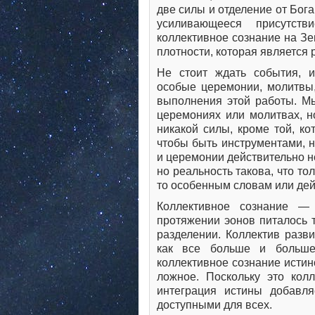
две силы и отделение от Бога
усиливающееся присутст
коллективное сознание на З
плотности, которая является 
Не стоит ждать события, 
особые церемонии, молитвы,
выполнения этой работы. Мы
церемониях или молитвах, н
никакой силы, кроме той, ко
чтобы быть инструментами, 
и церемонии действительно н
но реальность такова, что то
то особенным словам или дей
Коллективное сознание —
протяжении эонов питалось 
разделении. Коллектив разви
как все больше и больше
коллективное сознание истин
ложное. Поскольку это колл
интеграция истины добавл
доступными для всех.