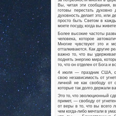
Вы, читая эти сообщения, в
готовы перестать духовно 
духовность делает это, или 
просто быть Светом в кажды
моете посуду, когда вы живет
Более высокие частоты разви
человека, которое автомати
Многие чувствуют это и мо
отталкиваются. Как другие р
важно то, что вы удерживае
поднять энергию мира, котор
то, что он отделен от Бога и 
4 июля — праздник США, 
свою независимость от угне
личной не как свободу от 
которые так долго держали ва
Это то, что эволюционный сдв
примет, — свободу от угнете
от веры в то, что вы всего 
чем когда-либо мечтали в ума