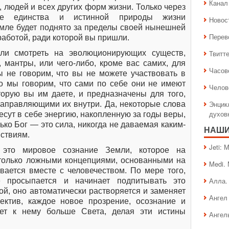
Канал 
, людей и всех других форм жизни. Только через
вие единства и истинной природы жизни
Новос
емле будет поднято за пределы своей нынешней
Перев
работой, ради которой вы пришли.
или смотреть на эволюционирующих существ,
Твитт
 мантры, или чего-либо, кроме вас самих, для
Часов
 не говорим, что вы не можете участвовать в
о мы говорим, что сами по себе они не имеют
Челов
торую вы им даете, и предназначены для того,
Энцик
направляющими их внутри. Да, некоторые слова
духов
есут в себе энергию, накопленную за годы веры,
лько Бог — это сила, никогда не даваемая каким-
НАШИ
ствиям.
Jeti:
 это мировое сознание Земли, которое на
только ложными концепциями, основанными на
Medi.
вается вместе с человечеством. По мере того,
Алла.
 просыпается и начинает подпитывать это
ой, оно автоматически растворяется и заменяет
Ангел 
ектив, каждое новое прозрение, осознание и
яет к нему больше Света, делая эти истины
Ангел