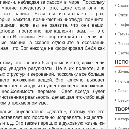
паники, наблюдая за хаосом в мире. Поскольку
Сказо
 многие почувствуют это, даже если они не
 как паника. Если вы испытываете страх,
Стихи
орые, кажется, возникают из ниоткуда, помните,
Тарфо
вашими, если вы не заявите, что они ваши.
 которая постоянно принадлежит вам, — это
Татья
ного Источника. Не сопротивляйтесь, если вы
ные эмоции, а скорее отдохните в осознании
Феано
зная, что Бог никогда не формировал Себя как
Эзоте
НЕПО
потому что энергия быстро меняется, даже если
оро увидите результаты. Не в их полноте, а в
Жизнь
рых структур и верований, поскольку все больше
его положения вещей. Это, конечно, вызовет
Непоз
звлекает выгоду из существующего положения
Психо
 необходимость перемен. Свет всегда будет
динственная реальность, делающая что-либо ещё
Сверх
ом в трехмерном уме.
ТВОР
нания обусловлено «делать», потому что его
заставляет его постоянно исправлять, исцелять,
Автор
 и т. д. Это также перешло в духовную жизнь из-
Искус
мониях, песнопениях, обрядах и ритуалах и т. д.