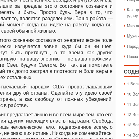
ышли за пределы этого состояния сознания и
Как пр
делать и быть. Просто будь. Вера в то, что
удачу
делает то, является разделением. Ваша работа —
й момент, когда вы идете на работу, когда вы
Мир в
е своей обычной жизнью.
Мужчи
того сознания составляют энергетическое поле
Народ
чески излучается вовне, куда бы он ни шел.
гут быть притянуты, в то время как другие
Проза
еагируют на вашу энергию — не ваша проблема,
те Свет, будучи Светом. Вот как вы помогаете
ый так долго застрял в плотности и боли веры в
СОДЕ
всех остальных.
1 Вол
отмечаемый народом США, провозглашающим
тения другой страны. Сделайте эту идею своей
10 Во
страны, а как свободу от ложных убеждений,
11 Во
с в рабстве.
12 Во
иг предлагает лично и во всем мире тем, кто его
ния других, имеющих власть над вами. Свобода
13 Во
лишь человеческое тело, подверженное всему, о
х, не знающих истины. Никогда не сомневайтесь,
14 Во