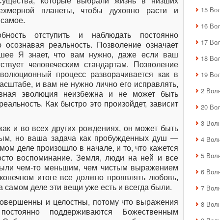
ущества, которые выбрали жизнь в низших
15 Во
ехмерной планеты, чтобы духовно расти и
 самое.
16 Во
бность отступить и наблюдать постоянно
17 Во
 осознавая реальность. Позволение означает
шее Я знает, что вам нужно, даже если ваш
18 Во
ствует человеческим стандартам. Позволение
19 Во
эволюционный процесс разворачивается как в
масштабе, и вам не нужно лично его исправлять,
2 Вол
ховная эволюция неизбежна и не может быть
реальность. Как быстро это произойдет, зависит
20 Во
3 Вол
как и во всех других рождениях, он может быть
ым, но ваша задача как пробужденных душ —
4 Вол
амом деле произошло в начале, и то, что кажется
5 Вол
сто воспоминание. Земля, люди на ней и все
были чем-то меньшим, чем чистым выражением
6 Вол
конечном итоге все должно проявлять любовь,
а самом деле эти вещи уже есть и всегда были.
7 Вол
совершенны и целостны, потому что выражения
8 Вол
 постоянно поддерживаются Божественным