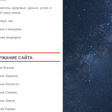
ивлечь здоровье, деньги, успех и
 в нашу жизнь
округ нас
на и женщина
ная медицина
РЖАНИЕ САЙТА:
на Богини
лна Зеркала
лна Лёгкости
лна Семени
лна Земли
лна Кармы