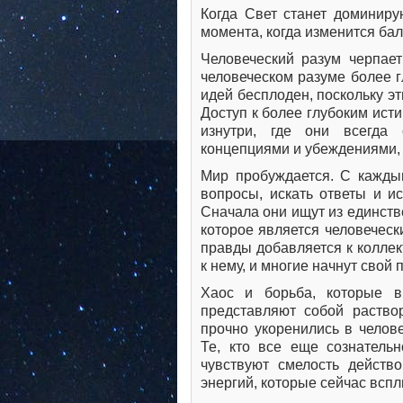
Когда Свет станет доминиру
момента, когда изменится бал
Человеческий разум черпает
человеческом разуме более г
идей бесплоден, поскольку э
Доступ к более глубоким ист
изнутри, где они всегда
концепциями и убеждениями, 
Мир пробуждается. С кажды
вопросы, искать ответы и и
Сначала они ищут из единств
которое является человеческ
правды добавляется к коллек
к нему, и многие начнут свой
Хаос и борьба, которые 
представляют собой раство
прочно укоренились в челов
Те, кто все еще сознатель
чувствуют смелость действо
энергий, которые сейчас вспл