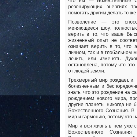
что вы — Божественные С
резонирующих энергиях тр
помогать другим делать то же
Позволение — это спосо
меняющееся шоу, полностью
верить в то, что ваше Выс
жизненный опыт не соответ
означает верить в то, что 
личном, так и в глобальном 
лечить, или изменять. Ду
остановлена, потому что это 
от людей земли.
Трехмерный мир рождает, и, 
болезненным и беспорядочн
знать, что это рождение на с
рождением нового мира, про
другие планеты никогда не 
Божественного Сознания. В 
мир и гармонию, потому что н
Мир и вся жизнь в нем уже 
Божественного Сознания