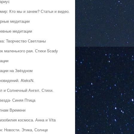
ариус
мир: Кто мы и зачем? Статьи и видео.
рные медитации
евные медитации
ма: Творчество Светланы
ек маленького рая. Стихи Scady
ации
ации на Звёздном
новидений. AleksN.
л и Солнечный Ангел. Стихи.
везда- Синяя Птица
лнам Времени
изобилия космоса. Анна и Vita
н: Новости. Этика, Солнце