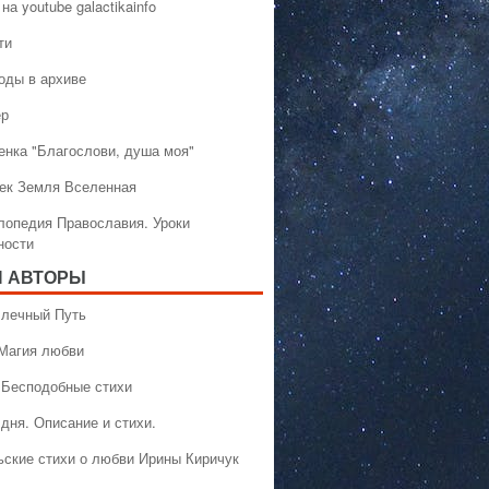
на youtube galactikainfo
ти
оды в архиве
ер
енка "Благослови, душа моя"
ек Земля Вселенная
лопедия Православия. Уроки
ности
 АВТОРЫ
 Млечный Путь
 Магия любви
 Бесподобные стихи
дня. Описание и стихи.
ьские стихи о любви Ирины Киричук