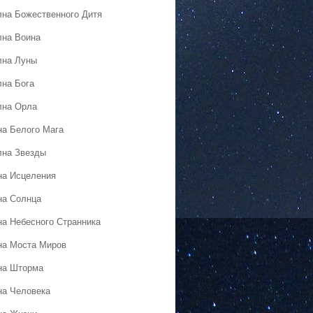
лна Божественного Дитя
лна Воина
лна Луны
лна Бога
лна Орла
на Белого Мага
лна Звезды
на Исцеления
на Солнца
на Небесного Странника
на Моста Миров
на Шторма
на Человека