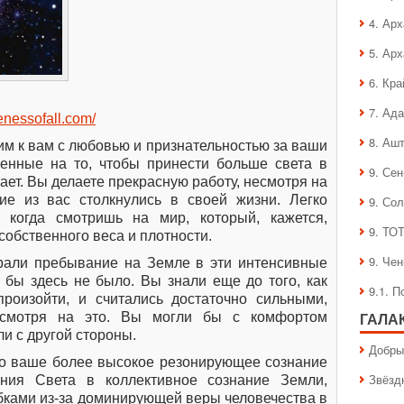
.
4. Ар
.
5. Ар
.
6. Кра
.
7. Ад
enessofall.com/
8. Аш
им к вам с любовью и признательностью за ваши
енные на то, чтобы принести больше света в
9. Се
тает. Вы делаете прекрасную работу, несмотря на
ие из вас столкнулись в своей жизни. Легко
9. Со
, когда смотришь на мир, который, кажется,
9. ТО
 собственного веса и плотности.
9. Че
рали пребывание на Земле в эти интенсивные
 бы здесь не было. Вы знали еще до того, как
9.1. 
роизойти, и считались достаточно сильными,
есмотря на это. Вы могли бы с комфортом
ГАЛА
и с другой стороны.
Добры
то ваше более высокое резонирующее сознание
Звёзд
ения Света в коллективное сознание Земли,
бками из-за доминирующей веры человечества в