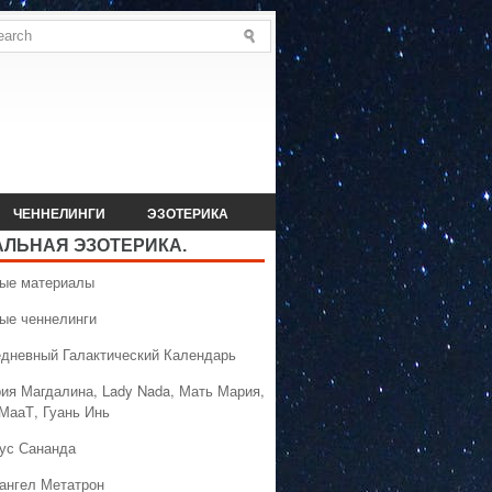
ЧЕННЕЛИНГИ
ЭЗОТЕРИКА
АЛЬНАЯ ЭЗОТЕРИКА.
вые материалы
вые ченнелинги
едневный Галактический Календарь
рия Магдалина, Lady Nada, Мать Мария,
 МааТ, Гуань Инь
сус Сананда
хангел Метатрон