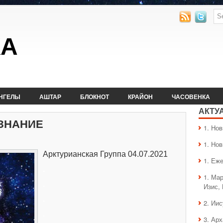
КА
НГЕЛЫ
АШТАР
БЛОКНОТ
КРАЙОН
ЧАСОВЕНКА
АКТУ
ЗНАНИЕ
1. Hо
1. Hо
Арктурианская Группа 04.07.2021
1. Еж
.
1. Ма
.
Изис,
.
2. Ии
.
3. Ар