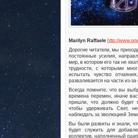
Marilyn Raffaele
http://www.on
Дорогие читатели, мы приход
постоянные усилия, направл
мир, в котором его так не хва
трудности, с которыми мног
испытать чувство отчаяния
разваливается на части из-за
Всегда помните, что вы выб
времена перемен, иначе вас
пришли, что должно будет п
чтобы удерживать Свет, н
наблюдать за эволюцией Земл
Вы были развиты и знали, ч
будет служить для добавл
коллектив, наполненный оши