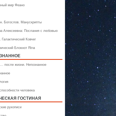
чный мир Феано
н. Богослов. Манускрипты
на Алексеевна: Послания с любовью
. Галактический Ковчег
рический Блокнот Rina
ЗНАННОЕ
… после жизни. Непознанное
нанное
логия
способности человека
ЧЕСКАЯ ГОСТИНАЯ
ские рукописи
ство