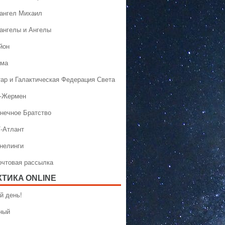
хангел Михаил
хангелы и Ангелы
йон
ама
тар и Галактическая Федерация Света
н-Жермен
лнечное Братство
Т-Атлант
ннелинги
Почтовая рассылка
КТИКA ONLINE
й день!
ный