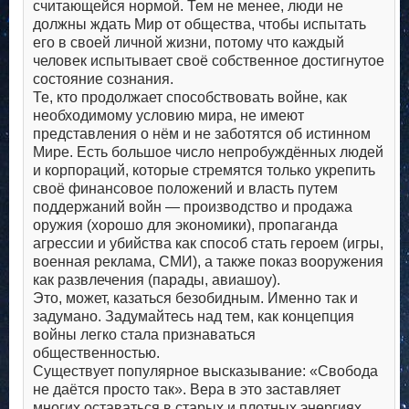
считающейся нормой. Тем не менее, люди не
должны ждать Мир от общества, чтобы испытать
его в своей личной жизни, потому что каждый
человек испытывает своё собственное достигнутое
состояние сознания.
Те, кто продолжает способствовать войне, как
необходимому условию мира, не имеют
представления о нём и не заботятся об истинном
Мире. Есть большое число непробуждённых людей
и корпораций, которые стремятся только укрепить
своё финансовое положений и власть путем
поддержаний войн — производство и продажа
оружия (хорошо для экономики), пропаганда
агрессии и убийства как способ стать героем (игры,
военная реклама, СМИ), а также показ вооружения
как развлечения (парады, авиашоу).
Это, может, казаться безобидным. Именно так и
задумано. Задумайтесь над тем, как концепция
войны легко стала признаваться
общественностью.
Существует популярное высказывание: «Свобода
не даётся просто так». Вера в это заставляет
многих оставаться в старых и плотных энергиях