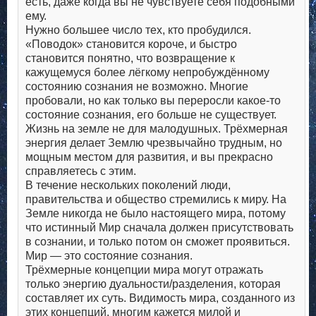
есть, даже когда вы не чувствуете себя подобными
ему.
Нужно большее число тех, кто пробудился.
«Поводок» становится короче, и быстро
становится понятно, что возвращение к
кажущемуся более лёгкому непробуждённому
состоянию сознания не возможно. Многие
пробовали, но как только вы переросли какое-то
состояние сознания, его больше не существует.
Жизнь на земле не для малодушных. Трёхмерная
энергия делает Землю чрезвычайно трудным, но
мощным местом для развития, и вы прекрасно
справляетесь с этим.
В течение нескольких поколений люди,
правительства и общество стремились к миру. На
Земле никогда не было настоящего мира, потому
что истинный Мир сначала должен присутствовать
в сознании, и только потом он сможет проявиться.
Мир — это состояние сознания.
Трёхмерные концепции мира могут отражать
только энергию дуальности/разделения, которая
составляет их суть. Видимость мира, созданного из
этих концепций, многим кажется милой и