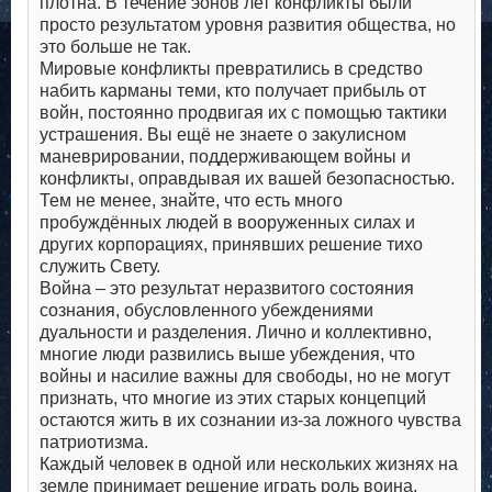
плотна. В течение эонов лет конфликты были
просто результатом уровня развития общества, но
это больше не так.
Мировые конфликты превратились в средство
набить карманы теми, кто получает прибыль от
войн, постоянно продвигая их с помощью тактики
устрашения. Вы ещё не знаете о закулисном
маневрировании, поддерживающем войны и
конфликты, оправдывая их вашей безопасностью.
Тем не менее, знайте, что есть много
пробуждённых людей в вооруженных силах и
других корпорациях, принявших решение тихо
служить Свету.
Война – это результат неразвитого состояния
сознания, обусловленного убеждениями
дуальности и разделения. Лично и коллективно,
многие люди развились выше убеждения, что
войны и насилие важны для свободы, но не могут
признать, что многие из этих старых концепций
остаются жить в их сознании из-за ложного чувства
патриотизма.
Каждый человек в одной или нескольких жизнях на
земле принимает решение играть роль воина,