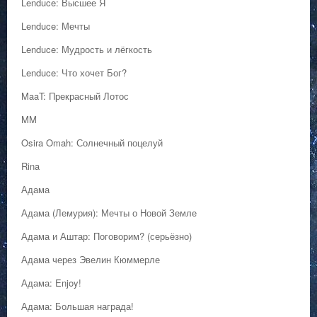
Lenduce: Высшее Я
Lenduce: Мечты
Lenduce: Мудрость и лёгкость
Lenduce: Что хочет Бог?
MaaT: Прекрасный Лотос
MM
Osira Omah: Солнечный поцелуй
Rina
Адама
Адама (Лемурия): Мечты о Новой Земле
Адама и Аштар: Поговорим? (серьёзно)
Адама через Эвелин Кюммерле
Адама: Enjoy!
Адама: Большая награда!