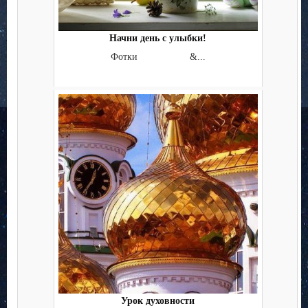
Начни день с улыбки!
Фотки &...
Урок духовности