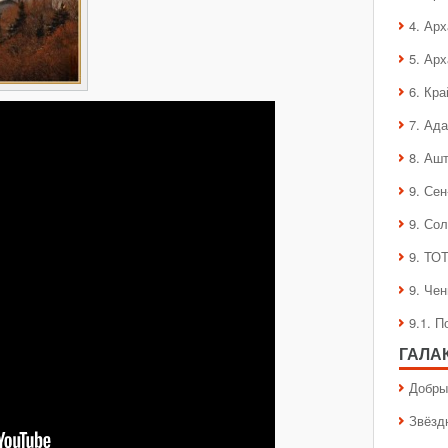
4. Ар
5. Ар
6. Кра
7. Ад
8. Аш
9. Се
9. Со
9. ТО
9. Че
9.1. 
ГАЛА
Добры
Звёзд