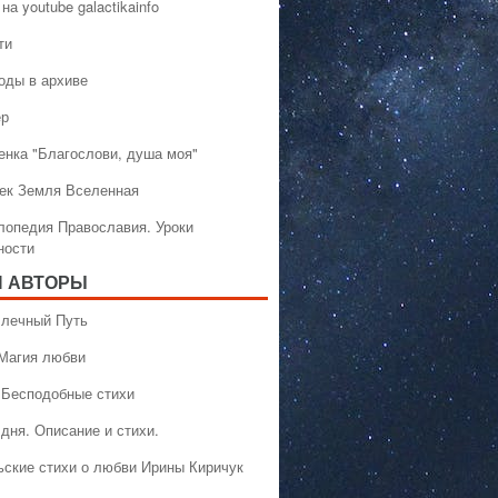
на youtube galactikainfo
ти
оды в архиве
ер
енка "Благослови, душа моя"
ек Земля Вселенная
лопедия Православия. Уроки
ности
 АВТОРЫ
 Млечный Путь
 Магия любви
 Бесподобные стихи
дня. Описание и стихи.
ьские стихи о любви Ирины Киричук