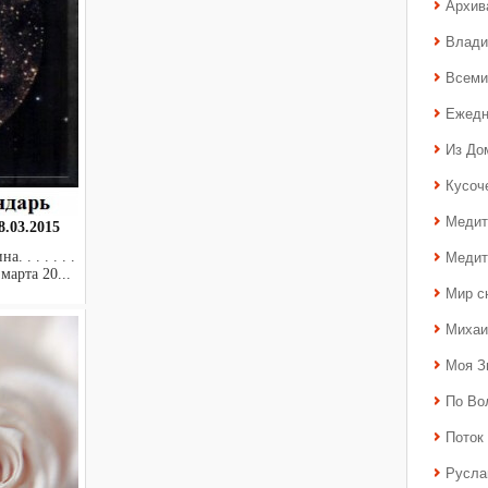
Архив
Влади
Всеми
Ежедн
Из До
Кусоч
Медит
.03.2015
Медит
 . . . . . .
марта 20...
Мир с
Михаи
Моя З
По Во
Поток 
Русла