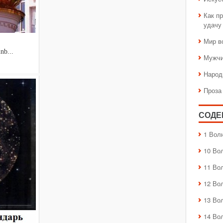
Как пр
удачу
Мир в
nb...
Мужчи
Народ
Проза
СОДЕ
1 Вол
10 Во
11 Во
12 Во
13 Во
14 Во