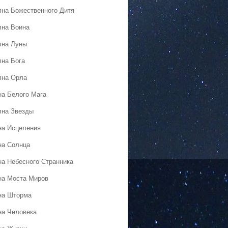
лна Божественного Дитя
лна Воина
лна Луны
лна Бога
лна Орла
на Белого Мага
лна Звезды
на Исцеления
на Солнца
на Небесного Странника
на Моста Миров
на Шторма
на Человека