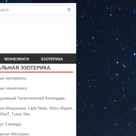
ЧЕННЕЛИНГИ
ЭЗОТЕРИКА
АЛЬНАЯ ЭЗОТЕРИКА.
вые материалы
вые ченнелинги
едневный Галактический Календарь
рия Магдалина, Lady Nada, Мать Мария,
 МааТ, Гуань Инь
сус Сананда
хангел Метатрон