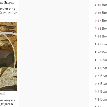
на Земли
15 Во
Земли с 23
16 Во
 Ежедневные
17 Во
18 Во
19 Во
2 Вол
20 Во
3 Вол
4 Вол
5 Вол
6 Вол
7 Вол
сна!
8 Вол
емлённую в
дящаяся в