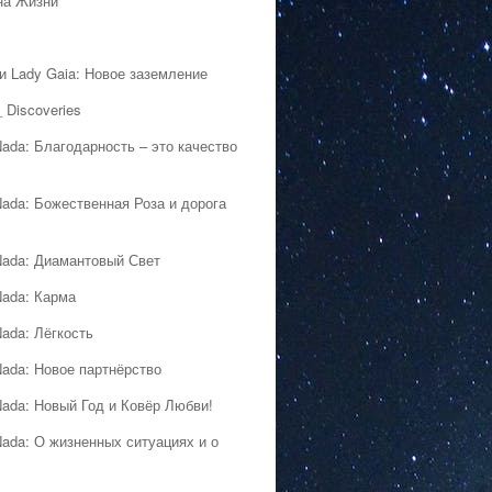
на Жизни
 и Lady Gaia: Новое заземление
 Discoveries
Nada: Благодарность – это качество
Nada: Божественная Роза и дорога
Nada: Диамантовый Свет
Nada: Карма
Nada: Лёгкость
Nada: Новое партнёрство
Nada: Новый Год и Ковёр Любви!
Nada: О жизненных ситуациях и о