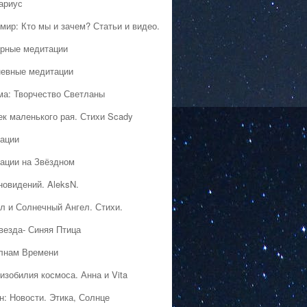
ариус
мир: Кто мы и зачем? Статьи и видео.
рные медитации
евные медитации
ма: Творчество Светланы
ек маленького рая. Стихи Scady
ации
ации на Звёздном
новидений. AleksN.
л и Солнечный Ангел. Стихи.
везда- Синяя Птица
лнам Времени
изобилия космоса. Анна и Vita
н: Новости. Этика, Солнце