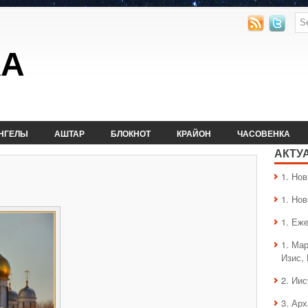
КА
НГЕЛЫ
АШТАР
БЛОКНОТ
КРАЙОН
ЧАСОВЕНКА
АКТУ
1. Hо
1. Hо
1. Еж
1. Ма
Изис,
2. Ии
3. Ар