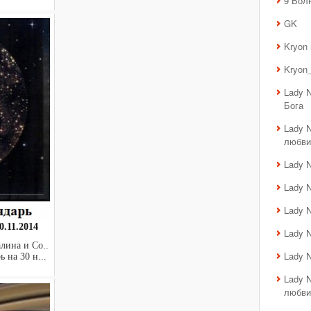
9 Вол
.
GK
Kryon
Kryon_
Lady 
Бога
Lady 
любви
Lady 
Lady 
Lady 
.11.2014
Lady 
лина и Co..
Lady 
ь на 30 н...
Lady 
любви