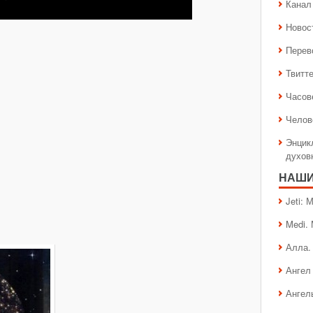
Канал 
Новос
Перев
Твитт
Часов
Челов
Энцик
духов
НАШИ
Jeti:
Medi.
Алла.
Ангел 
Ангел