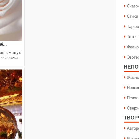
Сказо
Стихи
Тарфо
Татья
б...
Феано
 лишь минута
Эзоте
 человека.
НЕПО
Жизнь
Непоз
Психо
Сверх
ТВОР
Автор
Искус