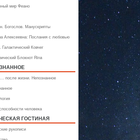
чный мир Феано
н. Богослов. Манускрипты
на Алексеевна: Послания с любовью
. Галактический Ковчег
рический Блокнот Rina
ЗНАННОЕ
… после жизни. Непознанное
нанное
логия
способности человека
ЧЕСКАЯ ГОСТИНАЯ
ские рукописи
ство