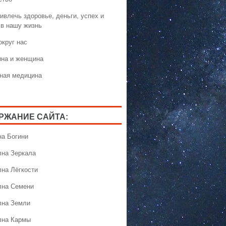
ивлечь здоровье, деньги, успех и
 в нашу жизнь
округ нас
на и женщина
ная медицина
РЖАНИЕ САЙТА:
на Богини
лна Зеркала
лна Лёгкости
лна Семени
лна Земли
лна Кармы