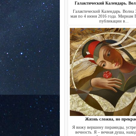
Галактический Календарь. Вол
Галактический Календарь. Волна 
мая по 4 июня 2016 года. Мириам
публикации в...
Жизнь сложна, но прекра
Я вижу вершину пирамиды, устр
вечность. Я – вечная душа, нахо