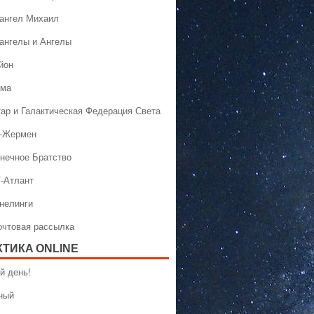
хангел Михаил
хангелы и Ангелы
йон
ама
тар и Галактическая Федерация Света
н-Жермен
лнечное Братство
Т-Атлант
ннелинги
Почтовая рассылка
КТИКA ONLINE
й день!
ный