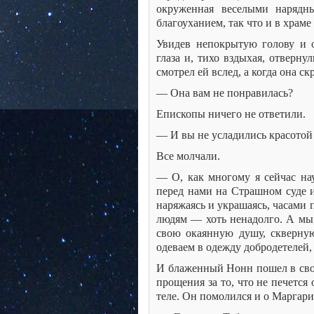
окруженная веселыми нарядн
благоуханием, так что и в храме
Увидев непокрытую голову и 
глаза и, тихо вздыхая, отверн
смотрел ей вслед, а когда она ск
— Она вам не понравилась?
Епископы ничего не ответили.
— И вы не усладились красото
Все молчали.
— О, как многому я сейчас нау
перед нами на Страшном суде и
наряжаясь и украшаясь, часами 
людям — хоть ненадолго. А мы,
свою окаянную душу, скверную
одеваем в одежду добродетелей,
И блаженный Нонн пошел в свою
прощения за то, что не печется
теле. Он помолился и о Маргарит