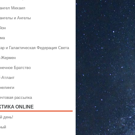
хангел Михаил
хангелы и Ангелы
йон
ама
тар и Галактическая Федерация Света
н-Жермен
лнечное Братство
Т-Атлант
ннелинги
Почтовая рассылка
КТИКA ONLINE
й день!
ный