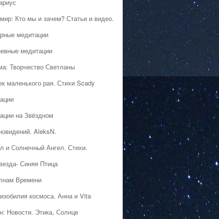
ариус
мир: Кто мы и зачем? Статьи и видео.
рные медитации
евные медитации
ма: Творчество Светланы
ек маленького рая. Стихи Scady
ации
ации на Звёздном
новидений. AleksN.
л и Солнечный Ангел. Стихи.
везда- Синяя Птица
лнам Времени
изобилия космоса. Анна и Vita
н: Новости. Этика, Солнце