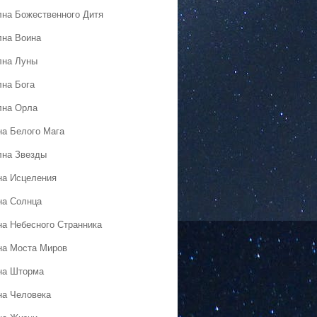
лна Божественного Дитя
лна Воина
лна Луны
лна Бога
лна Орла
на Белого Мага
лна Звезды
на Исцеления
на Солнца
на Небесного Странника
на Моста Миров
на Шторма
на Человека