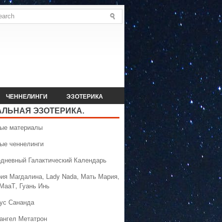
ЧЕННЕЛИНГИ
ЭЗОТЕРИКА
АЛЬНАЯ ЭЗОТЕРИКА.
вые материалы
вые ченнелинги
едневный Галактический Календарь
рия Магдалина, Lady Nada, Мать Мария,
 МааТ, Гуань Инь
сус Сананда
хангел Метатрон