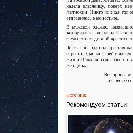
На восьмой день, когда по обы
надела власяницу, поверх не
Антиохии. Никто не знал, где о
отправилась в монастырь.
В мужской одежде, назвавши
затворилась в келье на Елеонс
труды, что от дивной красоты ск
Через три года она преставила
окрестных монастырей и жители
жизни Пелагия разнеслась по вс
женщина.
Все прославил
и с честью 
Источник
Рекомендуем статьи: