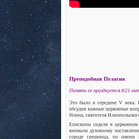
.
.
Преподобная Пелагия
Память ее празднуется 8/21 ок
Это было в середине V века. 
обсудив важные церковные воп
Нонна, святителя Илиопольског
Епископы сидели в церковном 
внимали духовному наставлени
городе грешница, по имени 