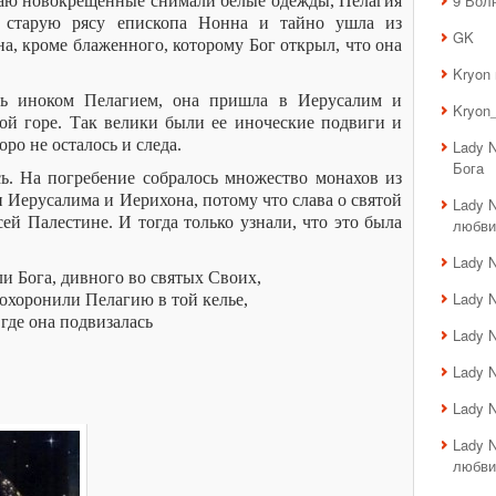
9 Вол
чаю новокрещенные снимали белые одежды, Пелагия
е старую рясу епископа Нонна и тайно ушла из
GK
на, кроме блаженного, которому Бог открыл, что она
Kryon
сь иноком Пелагием, она пришла в Иерусалим и
Kryon_
кой горе. Так велики были ее иноческие подвиги и
оро не осталось и следа.
Lady 
Бога
сь. На погребение собралось множество монахов из
 Иерусалима и Иерихона, потому что слава о святой
Lady 
ей Палестине. И тогда только узнали, что это была
любви
Lady 
и Бога, дивного во святых Своих,
Lady 
похоронили Пелагию в той келье,
где она подвизалась
Lady 
Lady 
Lady 
Lady 
любви