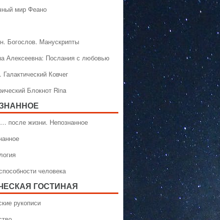
чный мир Феано
н. Богослов. Манускрипты
на Алексеевна: Послания с любовью
. Галактический Ковчег
рический Блокнот Rina
ЗНАННОЕ
… после жизни. Непознанное
нанное
логия
способности человека
ЧЕСКАЯ ГОСТИНАЯ
ские рукописи
ство