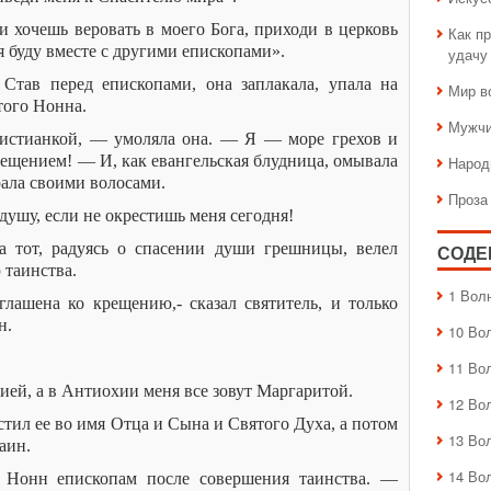
 хочешь веровать в моего Бога, приходи в церковь
Как пр
я буду вместе с другими епископами».
удачу
Став перед епископами, она заплакала, упала на
Мир в
того Нонна.
Мужчи
ристианкой, — умоляла она. — Я — море грехов и
рещением! — И, как евангельская блудница, омывала
Народ
рала своими волосами.
Проза
ушу, если не окрестишь меня сегодня!
а тот, радуясь о спасении души грешницы, велел
СОДЕ
 таинства.
1 Вол
лашена ко крещению,- сказал святитель, и только
н.
10 Во
11 Во
ей, а в Антиохии меня все зовут Маргаритой.
12 Во
тил ее во имя Отца и Сына и Святого Духа, а потом
13 Во
аин.
14 Во
л Нонн епископам после совершения таинства. —