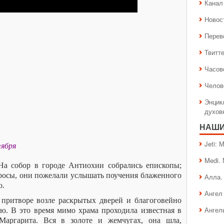
Канал 
Новос
Перев
Твитт
Часов
Челов
Энцик
духов
НАШИ
Jeti:
тября
Medi.
На собор в городе Антиохии собрались епископы;
росы, они пожелали услышать поучения блаженного
Алла.
о.
Ангел 
притворе возле раскрытых дверей и благоговейно
Ангел
ю. В это время мимо храма проходила известная в
Маргарита. Вся в золоте и жемчугах, она шла,