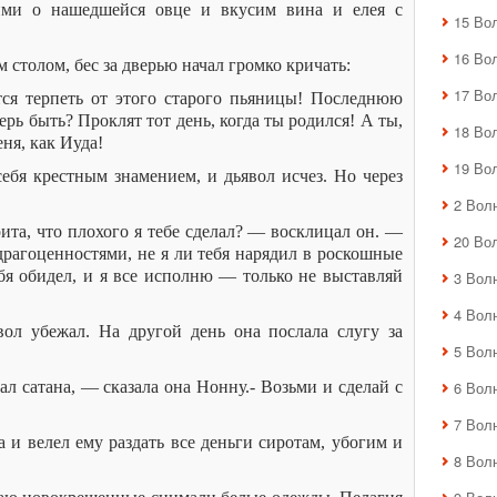
ими о нашедшейся овце и вкусим вина и елея с
15 Во
16 Во
 столом, бес за дверью начал громко кричать:
17 Во
ся терпеть от этого старого пьяницы! Последнюю
ерь быть? Проклят тот день, когда ты родился! А ты,
18 Во
ня, как Иуда!
19 Во
ебя крестным знамением, и дьявол исчез. Но через
2 Вол
ита, что плохого я тебе сделал? — восклицал он. —
20 Во
драгоценностями, не я ли тебя нарядил в роскошные
ебя обидел, и я все исполню — только не выставляй
3 Вол
4 Вол
вол убежал. На другой день она послала слугу за
5 Вол
ал сатана, — сказала она Нонну.- Возьми и сделай с
6 Вол
7 Вол
 и велел ему раздать все деньги сиротам, убогим и
8 Вол