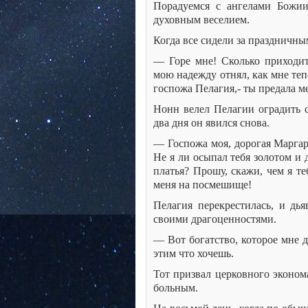
Порадуемся с ангелами Божи
духовным веселием.
Когда все сидели за праздничным
— Горе мне! Сколько приходит
мою надежду отнял, как мне теп
госпожа Пелагия,- ты предала ме
Нонн велел Пелагии оградить с
два дня он явился снова.
— Госпожа моя, дорогая Маргар
Не я ли осыпал тебя золотом и 
платья? Прошу, скажи, чем я т
меня на посмешище!
Пелагия перекрестилась, и дья
своими драгоценностями.
— Вот богатство, которое мне д
этим что хочешь.
Тот призвал церковного эконома
больным.