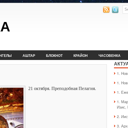
КА
НГЕЛЫ
АШТАР
БЛОКНОТ
КРАЙОН
ЧАСОВЕНКА
АКТУ
1. Hо
1. Hо
21 октября. Преподобная Пелагия.
1. Еж
1. Ма
Изис,
2. Ии
3. Ар