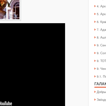
4. Ар
5. Ар
6. Кра
7. Ад
8. Аш
9. Се
9. Со
9. ТО
9. Че
9.1. 
ГАЛА
Добры
Звёзд