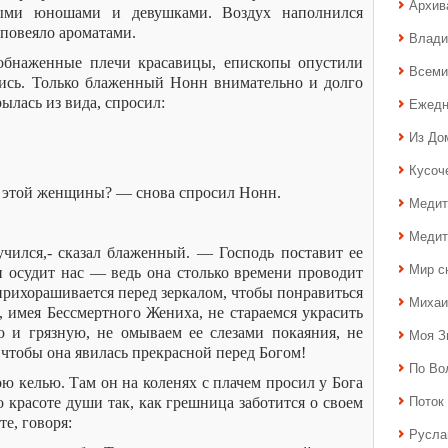
Архив
ыми юношами и девушками. Воздух наполнился
 повеяло ароматами.
Влади
обнаженные плечи красавицы, епископы опустили
Всеми
улись. Только блаженный Нонн внимательно и долго
рылась из вида, спросил:
Ежедн
Из До
Кусоч
й этой женщины? — снова спросил Нонн.
Медит
Медит
чился,- сказал блаженный. — Господь поставит ее
Мир с
 осудит нас — ведь она столько времени проводит
прихорашивается перед зеркалом, чтобы понравиться
Михаи
 имея Бессмертного Жениха, не стараемся украсить
 и грязную, не омываем ее слезами покаяния, не
Моя З
 чтобы она явилась прекрасной перед Богом!
По Во
 келью. Там он на коленях с плачем просил у Бога
Поток 
 о красоте души так, как грешница заботится о своем
е, говоря:
Русла