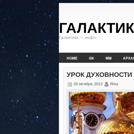
ГАЛАКТИ
Галактика — инфо
HOME
GK
MM
АРХА
УРОК ДУХОВНОСТИ
20 октября, 2013
Rina