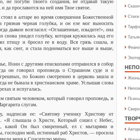
о, не погуби Твоего создания, не отдавай такую
Сказо
, и да прославится на ней имя Твое святое.
Стихи
 стоял в алтаре во время совершения Божественной
а грязная черная голубка, и он еле мог выносить
Тарфо
огда дьякон возгласил: «Оглашенные, изыдите!», она
н снова увидел голубку, которая кружилась над его
Татья
ял птицу и бросил ее в воду. Вся грязь сошла, и
Феано
я, как снег, и стала подниматься все выше и выше,
Эзоте
нье, Нонн с другими епископами отправился в собор
НЕПО
гда он говорил проповедь о Страшном суде и о
 грешных, по Божию смотрению в церковь зашла и
Жизнь
гда не бывала в христианском храме. Услышав слова
Непоз
рехах и испугалась.
Психо
м святым человеком, который говорил проповедь, и
Маргарита слугам.
Сверх
у, надписав ее: «Святому ученику Христову от
ТВОР
. «Я слышала о Христе, Который сошел с Небес,
й, какой Он был смиренный, ел с мытарями и
Автор
ты, господин мой, истинный раб Христов, — просила
иведи меня к Спасителю мира».
Искус