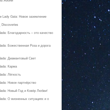
на Жизни
 и Lady Gaia: Новое заземление
 Discoveries
Nada: Благодарность – это качество
Nada: Божественная Роза и дорога
Nada: Диамантовый Свет
Nada: Карма
Nada: Лёгкость
Nada: Новое партнёрство
Nada: Новый Год и Ковёр Любви!
Nada: О жизненных ситуациях и о