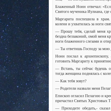
Блаженный Нонн отвечал: «Если
Святого мученика Иулиана, где 
Маргарита поспешила в храм. 
колени и ухватилась за ноги свя
— Прошу тебя, сделай меня х
бездна беззаконий, омой меня к
ноги блаженного слезами и оти
— Ты ответишь Господу за мою д
Нонн послал к архиепископу, 
готовить Маргариту к принятию
— Встань, ты сейчас будешь ог
тогда женщина поднялась с коле
— Как тебя зовут?
— Родители назвали меня Пелаги
Епископ огласил Пелагию и крес
причастил Святых Христовых Т
— Приходите обедать,- сказа