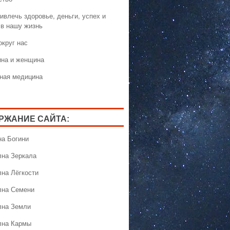
ивлечь здоровье, деньги, успех и
 в нашу жизнь
округ нас
на и женщина
ная медицина
РЖАНИЕ САЙТА:
на Богини
лна Зеркала
лна Лёгкости
лна Семени
лна Земли
лна Кармы