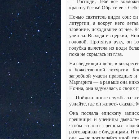
— Господи, Тебе все возможн
красоту бесам! Обрати ее к Себе
Ночью святитель видел сон: он
литургии, а вокруг него летал
зловоние, исходившее от нее. К
улетела. Выходя из церкви, Нон
головой. Протянув руку, он вз
голубка вылетела из воды бела
пока не скрылась из глаз.
На следующий день, в воскресе
к Божественной литургии. Ко
загробной участи праведных и
Маргарита — а раньше она нико
Нонна, она задумалась о своих г
— Пойдите после службы за эти
узнайте, где он живет,- сказала 
Она послала епископу записк
грешницы и ученицы дьявола»
чтобы спасти грешных люде
разговаривал с блудницами. И 
она, — не погнушайся мной, пр