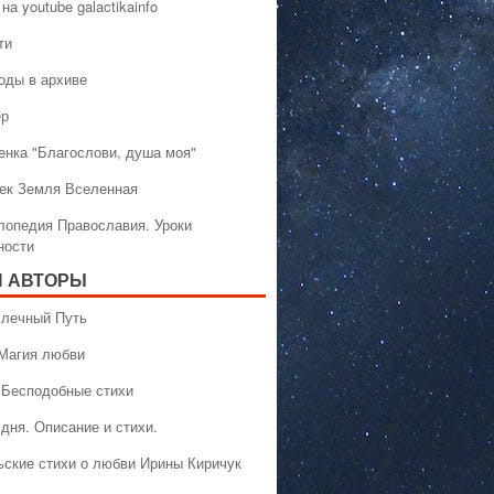
на youtube galactikainfo
ти
оды в архиве
ер
енка "Благослови, душа моя"
ек Земля Вселенная
лопедия Православия. Уроки
ности
 АВТОРЫ
 Млечный Путь
 Магия любви
 Бесподобные стихи
дня. Описание и стихи.
ьские стихи о любви Ирины Киричук