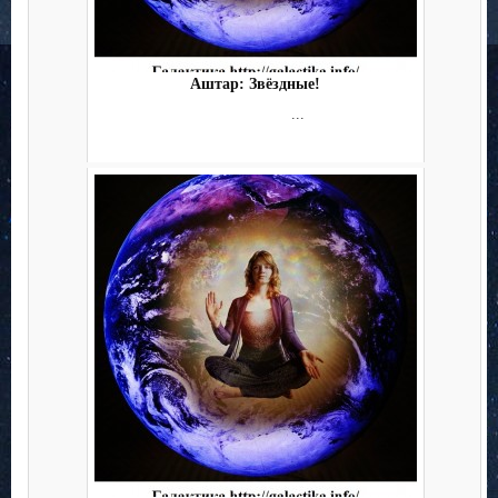
Аштар: Звёздные!
...