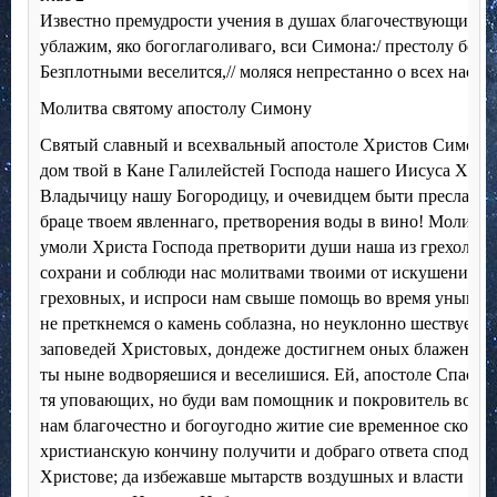
Известно премудрости учения в душах благочествующих п
ублажим, яко богоглаголиваго, вси Симона:/ престолу бо с
Безплотными веселится,// моляся непрестанно о всех нас.
Молитва святому апостолу Симону
Святый славный и всехвальный апостоле Христов Симоне,
дом твой в Кане Галилейстей Господа нашего Иисуса Хрис
Владычицу нашу Богородицу, и очевидцем быти преславнаг
браце твоем явленнаго, претворения воды в вино! Молим т
умоли Христа Господа претворити души наша из грехолюб
сохрани и соблюди нас молитвами твоими от искушений д
греховных, и испроси нам свыше помощь во время уныния
не преткнемся о камень соблазна, но неуклонно шествуем 
заповедей Христовых, дондеже достигнем оных блаженных
ты ныне водворяешися и веселишися. Ей, апостоле Спасов!
тя уповающих, но буди вам помощник и покровитель во в
нам благочестно и богоугодно житие сие временное сконч
христианскую кончину получити и добраго ответа сподоб
Христове; да избежавше мытарств воздушных и власти лю