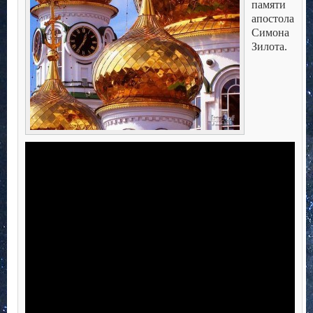
памяти
апостола
Симона
Зилота.