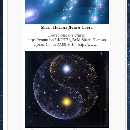
Shari: Письма Детям Света
Эзотерические статьи
https://youtu.be/FjKOT31_BxM Shari: Письмо
Детям Света 22.09.2010: http://www...