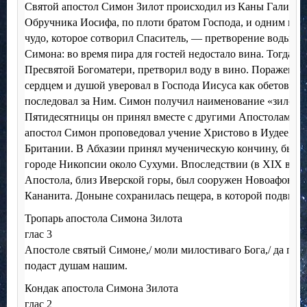
Святой апостол Симон Зилот происходил из Каны Галилей
Обручника Иосифа, по плоти братом Господа, и одним из 1
чудо, которое сотворил Спаситель, — претворение воды в 
Симона: во время пира для гостей недостало вина. Тогда Го
Пресвятой Богоматери, претворил воду в вино. Пораженн
сердцем и душой уверовал в Господа Иисуса как обетованн
последовал за Ним. Симон получил наименование «зилота», 
Пятидесятницы он принял вместе с другими Апостолами д
апостол Симон проповедовал учение Христово в Иудее, Ег
Британии. В Абхазии принял мученическую кончину, был ра
городе Никопсии около Сухуми. Впоследствии (в XIX в.) н
Апостола, близ Иверской горы, был сооружен Новоафонс
Кананита. Доныне сохранилась пещера, в которой подвизал
Тропарь апостола Симона Зилота
глас 3
Апостоле святый Симоне,/ моли милостиваго Бога,/ да пре
подаст душам нашим.
Кондак апостола Симона Зилота
глас 2