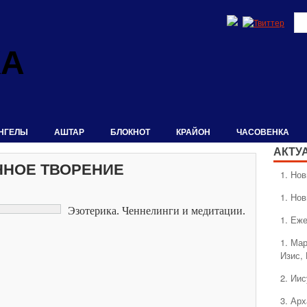
КА
НГЕЛЫ
АШТАР
БЛОКНОТ
КРАЙОН
ЧАСОВЕНКА
АКТУ
ННОЕ ТВОРЕНИЕ
1. Hо
1. Hо
Эзотерика. Ченнелинги и медитации.
1. Еж
1. Ма
Изис,
2. Ии
3. Ар