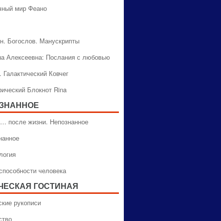
чный мир Феано
н. Богослов. Манускрипты
на Алексеевна: Послания с любовью
. Галактический Ковчег
рический Блокнот Rina
ЗНАННОЕ
… после жизни. Непознанное
нанное
логия
способности человека
ЧЕСКАЯ ГОСТИНАЯ
ские рукописи
ство