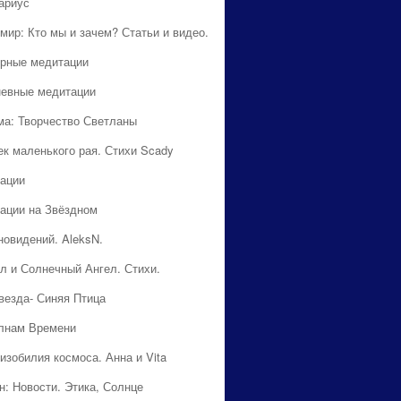
ариус
мир: Кто мы и зачем? Статьи и видео.
рные медитации
евные медитации
ма: Творчество Светланы
ек маленького рая. Стихи Scady
ации
ации на Звёздном
новидений. AleksN.
л и Солнечный Ангел. Стихи.
везда- Синяя Птица
лнам Времени
изобилия космоса. Анна и Vita
н: Новости. Этика, Солнце