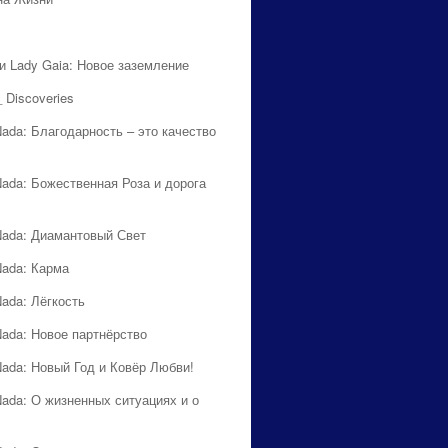
 и Lady Gaia: Новое заземление
 Discoveries
Nada: Благодарность – это качество
Nada: Божественная Роза и дорога
Nada: Диамантовый Свет
Nada: Карма
Nada: Лёгкость
Nada: Новое партнёрство
Nada: Новый Год и Ковёр Любви!
Nada: О жизненных ситуациях и о