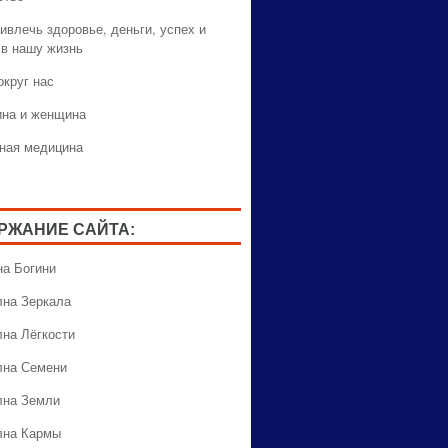
ивлечь здоровье, деньги, успех и
 в нашу жизнь
округ нас
на и женщина
ная медицина
РЖАНИЕ САЙТА:
на Богини
лна Зеркала
лна Лёгкости
лна Семени
лна Земли
лна Кармы