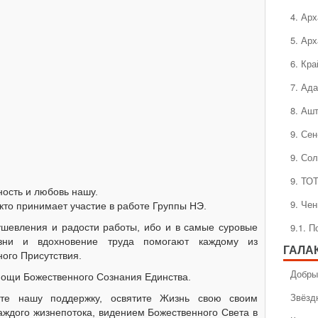
4. Ар
5. Ар
6. Кра
7. Ад
8. Аш
9. Се
9. Со
9. ТО
ость и любовь нашу.
9. Че
 кто принимает участие в работе Группы НЭ.
9.1. 
шевления и радости работы, ибо и в самые суровые
зни и вдохновение труда помогают каждому из
ГАЛА
ого Присутствия.
Добры
мощи Божественного Сознания Единства.
Звёзд
те нашу поддержку, освятите Жизнь свою своим
аждого жизнепотока, видением Божественного Света в