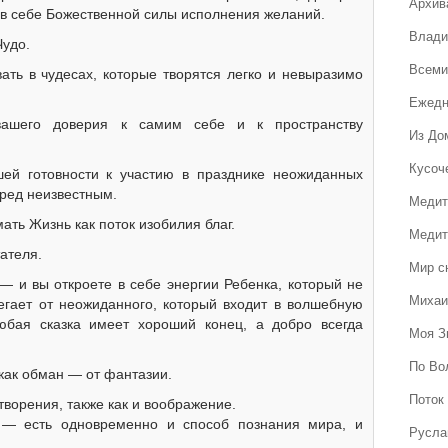
Архив
 в себе Божественной силы исполнения желаний.
Влади
Чудо.
Всеми
вать в чудесах, которые творятся легко и невыразимо
Ежедн
вашего доверия к самим себе и к пространству
Из До
Кусоч
ей готовности к участию в празднике неожиданных
еред неизвестным.
Медит
ть Жизнь как поток изобилия благ.
Медит
ателя.
Мир с
— и вы откроете в себе энергии Ребенка, который не
Михаи
егает от неожиданного, который входит в волшебную
юбая сказка имеет хороший конец, а добро всегда
Моя З
По Во
 как обман — от фантазии.
Поток 
творения, также как и воображение.
 — есть одновременно и способ познания мира, и
Русла
.