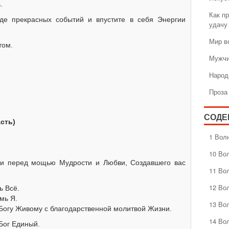
.
Как пр
де прекрасных событий и впустите в себя Энергии
удачу
Мир в
том.
Мужчи
Народ
Проза
СОДЕ
сть)
1 Вол
10 Во
ии перед мощью Мудрости и Любви, Создавшего вас
11 Во
12 Во
ь Всё.
мь Я.
13 Во
 Богу Живому с благодарственной молитвой Жизни.
14 Во
 Бог Единый.