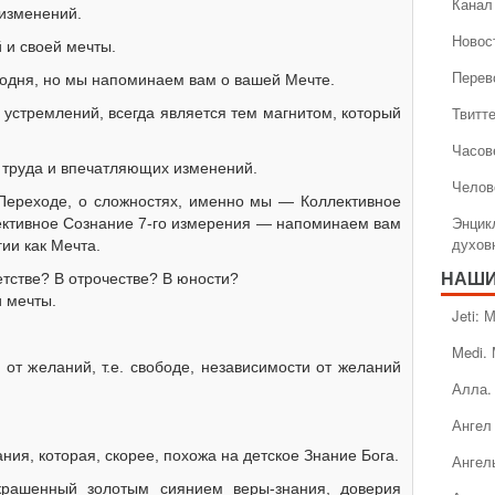
Канал 
изменений.
Новос
 и своей мечты.
Перев
годня, но мы напоминаем вам о вашей Мечте.
Твитт
устремлений, всегда является тем магнитом, который
Часов
 труда и впечатляющих изменений.
Челов
о Переходе, о сложностях, именно мы — Коллективное
Энцик
ективное Сознание 7-го измерения — напоминаем вам
духов
ии как Мечта.
етстве? В отрочестве? В юности?
НАШИ
и мечты.
Jeti:
Medi.
от желаний, т.е. свободе, независимости от желаний
Алла.
Ангел 
ния, которая, скорее, похожа на детское Знание Бога.
Ангел
крашенный золотым сиянием веры-знания, доверия