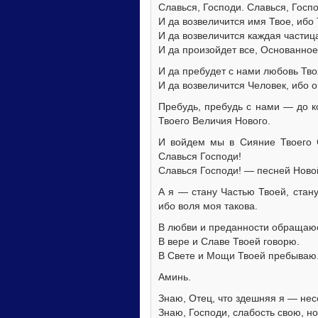
Славься, Господи. Славься, Госпо
И да возвеличится имя Твое, ибо
И да возвеличится каждая частиц
И да произойдет все, Основанно
И да пребудет с нами любовь Тво
И да возвеличится Человек, ибо 
Пребудь, пребудь с нами — до к
Твоего Величия Нового.
И войдем мы в Сияние Твоего 
Славься Господи!
Славься Господи! — песней Ново
А я — стану Частью Твоей, стан
ибо воля моя такова.
В любви и преданности обращаюс
В вере и Славе Твоей говорю.
В Свете и Мощи Твоей пребываю
Аминь.
Знаю, Отец, что здешняя я — нес
Знаю, Господи, слабость свою, но