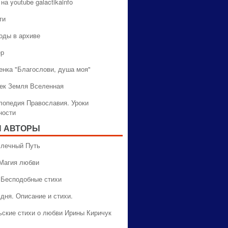
на youtube galactikainfo
ти
оды в архиве
ер
енка "Благослови, душа моя"
ек Земля Вселенная
лопедия Православия. Уроки
ности
 АВТОРЫ
 Млечный Путь
 Магия любви
 Бесподобные стихи
дня. Описание и стихи.
ьские стихи о любви Ирины Киричук