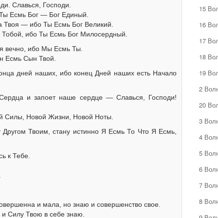
ди. Славься, Господи.
15 Во
 Ты Есмь Бог — Бог Единый.
16 Во
а Твоя — ибо Ты Есмь Бог Великий.
е Тобой, ибо Ты Есмь Бог Милосердный.
17 Во
я вечно, ибо Мы Есмь Ты.
18 Во
он Есмь Сын Твой.
19 Во
онца дней наших, ибо конец Дней наших есть Начало
2 Вол
Сердца и запоет наше сердце — Славься, Господи!
20 Во
й Силы, Новой Жизни, Новой Ноты.
3 Вол
у Другом Твоим, стану истинно Я Есмь То Что Я Есмь,
4 Вол
5 Вол
ь к Тебе.
6 Вол
.
7 Вол
8 Вол
овершенна и мала, но знаю и совершенство свое.
 и Силу Твою в себе знаю.
9 Вол