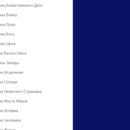
лна Божественного Дитя
лна Воина
лна Луны
лна Бога
лна Орла
на Белого Мага
лна Звезды
на Исцеления
на Солнца
на Небесного Странника
на Моста Миров
на Шторма
на Человека
на Жизни