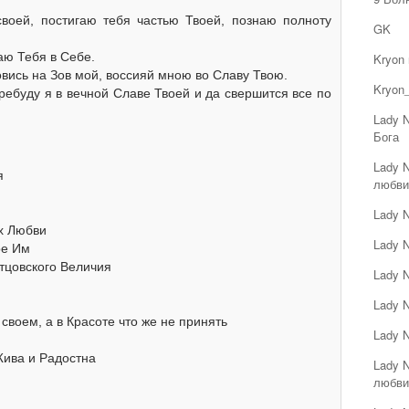
своей, постигаю тебя частью Твоей, познаю полноту
GK
аю Тебя в Себе.
Kryon
овись на Зов мой, воссияй мною во Славу Твою.
Kryon_
пребуду я в вечной Славе Твоей и да свершится все по
Lady 
Бога
Lady 
я
любви
Lady 
х Любви
Lady 
ое Им
тцовского Величия
Lady 
Lady 
своем, а в Красоте что же не принять
Lady 
Жива и Радостна
Lady 
любви