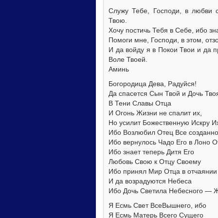
Служу Тебе, Господи, в любви 
Твою.
Хочу постичь Тебя в Себе, ибо зн
Помоги мне, Господи, в этом, отз
И да войду я в Покои Твои и да 
Воле Твоей.
Аминь
Богородица Дева, Радуйся!
Да спасется Сын Твой и Дочь Тво
В Тени Славы Отца
И Огонь Жизни не спалит их,
Но усилит Божественную Искру И
Ибо Возлюбил Отец Все созданн
Ибо вернулось Чадо Его в Лоно О
Ибо знает теперь Дитя Его
Любовь Свою к Отцу Своему
Ибо принял Мир Отца в отчаянии 
И да возрадуются Небеса
Ибо Дочь Светила Небесного — 
Я Есмь Свет ВсеВышнего, ибо
Я Есмь Матерь Всего Сущего