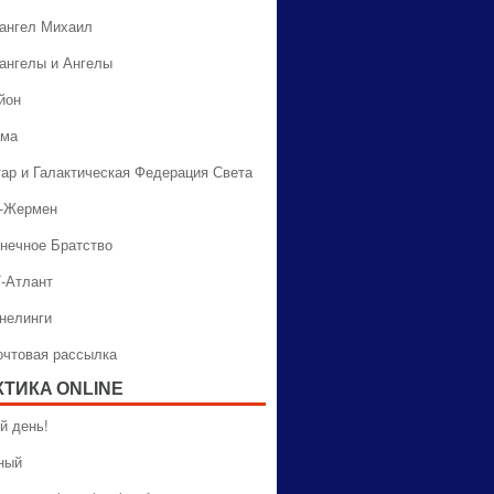
хангел Михаил
хангелы и Ангелы
йон
ама
тар и Галактическая Федерация Света
н-Жермен
лнечное Братство
Т-Атлант
ннелинги
Почтовая рассылка
КТИКA ONLINE
й день!
ный