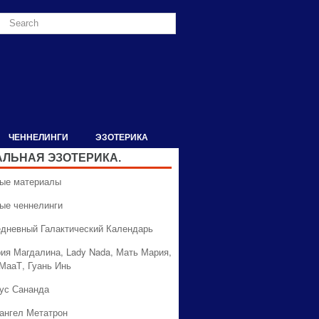
ЧЕННЕЛИНГИ
ЭЗОТЕРИКА
АЛЬНАЯ ЭЗОТЕРИКА.
вые материалы
вые ченнелинги
едневный Галактический Календарь
рия Магдалина, Lady Nada, Мать Мария,
 МааТ, Гуань Инь
сус Сананда
хангел Метатрон