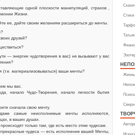
Сказо
тавляющие одной плоскости манипуляций, страхов ,
рмонии Жизни.
Стихи
йте ее, дайте своим желаниям расшириться до мечты.
Тарфо
м?
Татья
своих друзей?
Феано
уществиться?
Эзоте
ути — энергии чудотворения в вас) не вызывают у вас
чтения?
НЕПО
я (т.е. материализовываться) ваши мечты?
Жизнь
Непоз
ем мы вас.
да, начало Чудо-Творения, начало легкости бытия
Психо
Сверх
орите сначала свою мечту.
даже самые неисполнимые мечты исполняются,
ТВОР
цах, в ваших душах.
Автор
 происходят только там, где есть место этим чудесам.
е прекрасные чудеса — есть исполнение вашей Мечты,
Искус