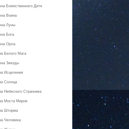
лна Божественного Дитя
лна Воина
лна Луны
лна Бога
лна Орла
на Белого Мага
лна Звезды
на Исцеления
на Солнца
на Небесного Странника
на Моста Миров
на Шторма
на Человека