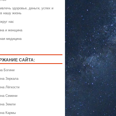
ивлечь здоровье, деньги, успех и
 в нашу жизнь
округ нас
на и женщина
ная медицина
РЖАНИЕ САЙТА:
на Богини
лна Зеркала
лна Лёгкости
лна Семени
лна Земли
лна Кармы