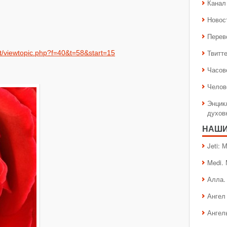
Канал 
Новос
Перев
Твитт
net/viewtopic.php?f=40&t=58&start=15
Часов
Челов
Энцик
духов
НАШИ
Jeti:
Medi.
Алла.
Ангел 
Ангел