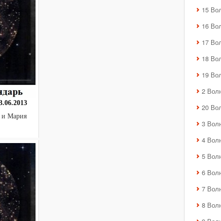
15 Во
16 Во
17 Во
18 Во
19 Во
2 Вол
.06.2013
20 Во
 и Мария
3 Вол
4 Вол
5 Вол
6 Вол
7 Вол
8 Вол