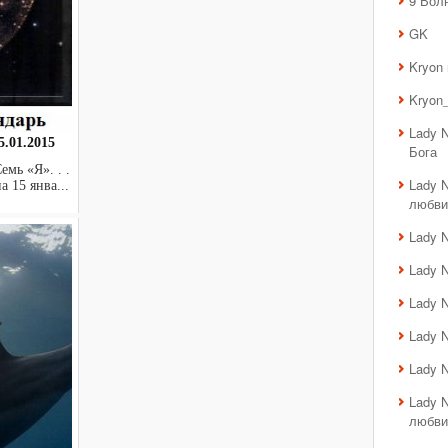
9 Вол
GK
Kryon
Kryon_
Lady 
.01.2015
Бога
мь «Я». . .
Lady 
а 15 янва...
любви
Lady 
Lady 
Lady 
Lady 
Lady 
Lady 
любви