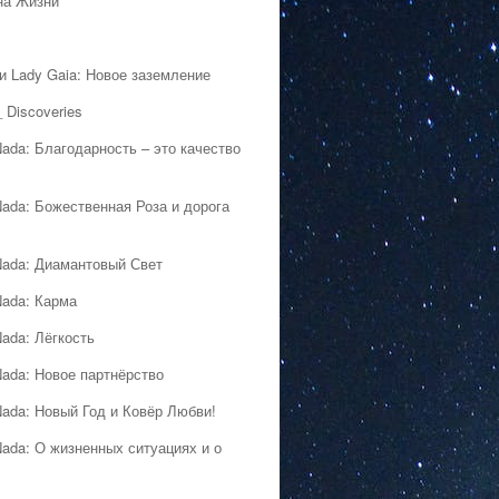
на Жизни
 и Lady Gaia: Новое заземление
 Discoveries
Nada: Благодарность – это качество
Nada: Божественная Роза и дорога
Nada: Диамантовый Свет
Nada: Карма
Nada: Лёгкость
Nada: Новое партнёрство
Nada: Новый Год и Ковёр Любви!
Nada: О жизненных ситуациях и о