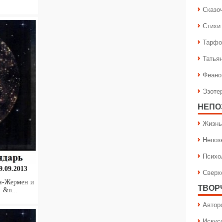
Сказо
Стихи
Тарфо
Татья
Феано
Эзоте
НЕПО
Жизнь
Непоз
Психо
.09.2013
Сверх
н-Жермен и
ТВОР
&n...
Автор
Искус