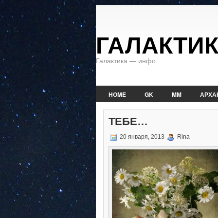
ГАЛАКТИ
Галактика — инфо
HOME
GK
MM
АРХА
ТЕБЕ…
20 января, 2013
Rina