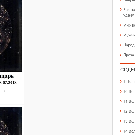
Как пр
удачу
Мир в
Мужчи
Народ
Проза
СОДЕ
1 Вол
.07.2013
10 Во
агдалина.
11 Во
12 Во
13 Во
14 Во