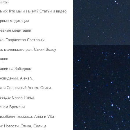
ариус
мир: Кто мы и зачем? Статьи и видео.
рные медитации
евные медитации
ма: Творчество Светланы
ек маленького рая. Стихи Scady
ации
ации на Звёздном
новидений. AleksN.
л и Солнечный Ангел. Стихи.
везда- Синяя Птица
лнам Времени
изобилия космоса. Анна и Vita
н: Новости. Этика, Солнце