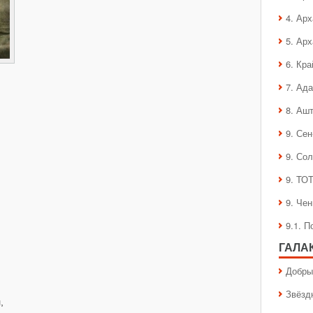
4. Ар
5. Ар
6. Кра
7. Ад
8. Аш
9. Се
9. Со
9. ТО
9. Че
9.1. 
ГАЛА
Добры
Звёзд
,