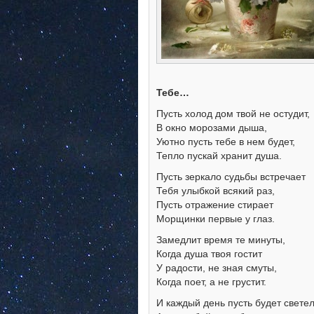
Тебе…
Пусть холод дом твой не остудит,
В окно морозами дыша,
Уютно пусть тебе в нем будет,
Тепло пускай хранит душа.
Пусть зеркало судьбы встречает
Тебя улыбкой всякий раз,
Пусть отражение стирает
Морщинки первые у глаз.
Замедлит время те минуты,
Когда душа твоя гостит
У радости, не зная смуты,
Когда поет, а не грустит.
И каждый день пусть будет светел