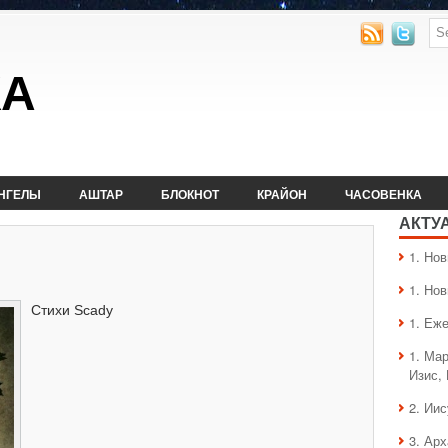
КА
НГЕЛЫ
АШТАР
БЛОКНОТ
КРАЙОН
ЧАСОВЕНКА
АКТУ
1. Hо
1. Hо
Стихи Scady
1. Еж
1. Ма
Изис,
2. Ии
3. Ар