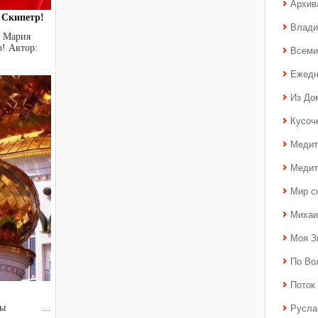
Архив
 Скипетр!
Влади
Y Мария
! Автор:
Всеми
Ежедн
Из До
Кусоч
Медит
Медит
Мир с
Михаи
Моя З
По Во
Поток 
Русла
родицы ...