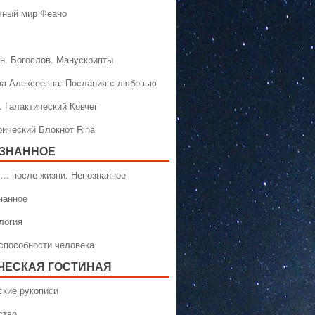
чный мир Феано
н. Богослов. Манускрипты
на Алексеевна: Послания с любовью
. Галактический Ковчег
рический Блокнот Rina
ЗНАННОЕ
… после жизни. Непознанное
нанное
логия
способности человека
ЧЕСКАЯ ГОСТИНАЯ
ские рукописи
ство