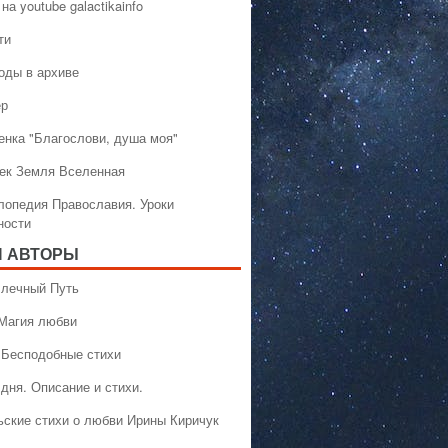
на youtube galactikainfo
ти
оды в архиве
ер
енка "Благослови, душа моя"
ек Земля Вселенная
лопедия Православия. Уроки
ности
 АВТОРЫ
 Млечный Путь
 Магия любви
 Бесподобные стихи
дня. Описание и стихи.
ьские стихи о любви Ирины Киричук