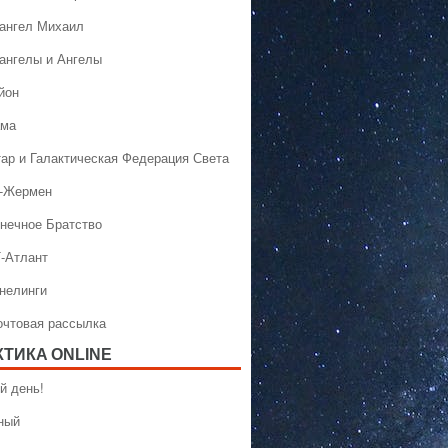
хангел Михаил
хангелы и Ангелы
йон
ама
тар и Галактическая Федерация Света
н-Жермен
лнечное Братство
Т-Атлант
ннелинги
Почтовая рассылка
КТИКA ONLINE
й день!
ный