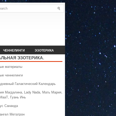
ЧЕННЕЛИНГИ
ЭЗОТЕРИКА
АЛЬНАЯ ЭЗОТЕРИКА.
вые материалы
вые ченнелинги
едневный Галактический Календарь
рия Магдалина, Lady Nada, Мать Мария,
 МааТ, Гуань Инь
сус Сананда
хангел Метатрон