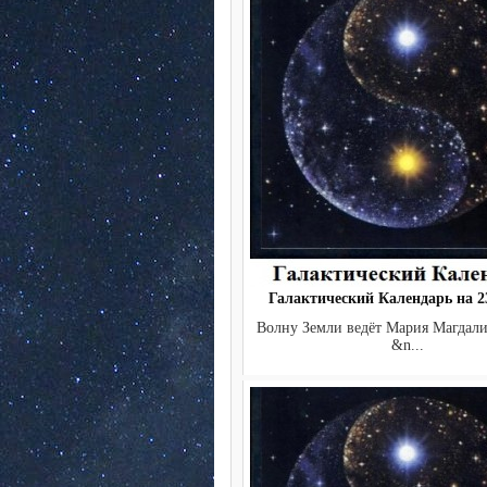
Галактический Календарь на 23
Волну Земли ведёт Мария М
&n...