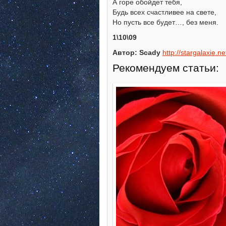
А горе обойдет тебя,
Будь всех счастливее на свете,
Но пусть все будет…, без меня.
1\10\09
Автор: Scady
http://stargalaxie.
Рекомендуем статьи: