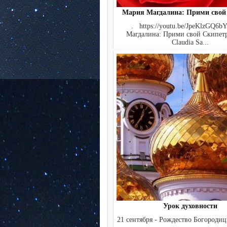
Мария Магдалина: Прими свой
. https://youtu.be/JpeKlzGQ6b
Магдалина: Прими свой Скипетр
Claudia Sa...
Урок духовности
21 сентября - Рождество Бого