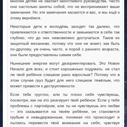
многим детям не хватает заботливого руководства. Часто
они настолько заняты собой, что не воспринимают ваши
замечания. Но эти замечания касаются и вас, и мы ещё к
этому вернёмся.
Некоторые дети и молодёжь заходят так далеко, что
привлекаются к ответственности и замыкаются в себе так
глубоко, что до них невозможно достучаться. Таков их
защитный механизм, потому что они не знают, как быть
по-другому, уж очень часто, и порой с раннего возраста,
они были предоставлены самим себе.
Нынешние энергии могут дезориентировать. Это Новое
Начало для всех, и стоит хорошенько подумать: не стал
ли твой ребёнок слишком рано взрослым? Потому что в
этом случае груз будет для него слишком тяжёлым, что
может привести к деструктивности.
Если тебе грустно, или ты плохо себя чувствуешь,
посмотри, как на это реагирует твой ребёнок. Если у тебя
проблемы с партнёром, или ты не чувствуешь его любви
— это сказывается на твоём ребёнке, он становится
грубым и невыдержанным, понимая что происходит и
пытаясь перевести твоё внимание на себя, чувствуя