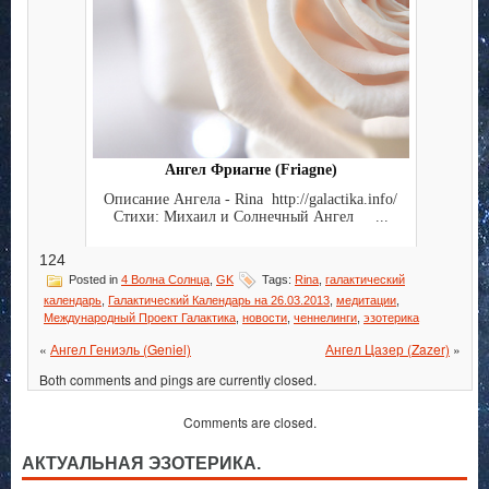
Ангел Фриагне (Friagne)
Описание Ангела - Rina http://galactika.info/
Стихи: Михаил и Солнечный Ангел ...
124
Posted in
4 Волна Солнца
,
GK
Tags:
Rina
,
галактический
календарь
,
Галактический Календарь на 26.03.2013
,
медитации
,
Международный Проект Галактика
,
новости
,
ченнелинги
,
эзотерика
«
Ангел Гениэль (Geniel)
Ангел Цазер (Zazer)
»
Both comments and pings are currently closed.
Comments are closed.
АКТУАЛЬНАЯ ЭЗОТЕРИКА.