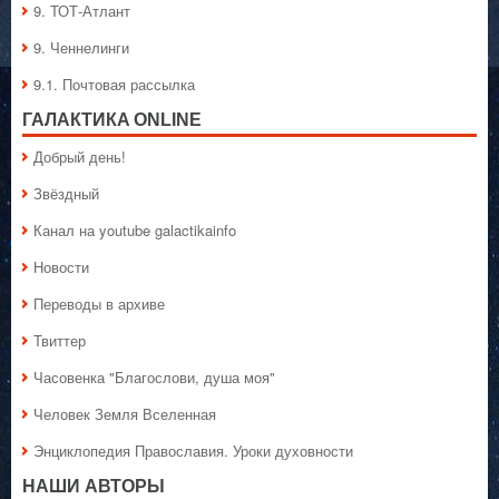
9. ТОТ-Атлант
9. Ченнелинги
9.1. Почтовая рассылка
ГАЛАКТИКA ONLINE
Добрый день!
Звёздный
Канал на youtube galactikainfo
Новости
Переводы в архиве
Твиттер
Часовенка "Благослови, душа моя"
Человек Земля Вселенная
Энциклопедия Православия. Уроки духовности
НАШИ АВТОРЫ