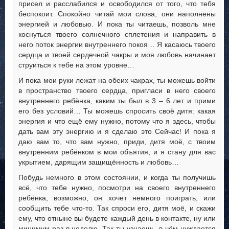
присел и расслабился и освободился от того, что тебя
беспокоит. Спокойно читай мои слова, они наполнены
энергией и любовью. И пока ты читаешь, позволь мне
коснуться твоего солнечного сплетения и направить в
него поток энергии внутреннего покоя… Я касаюсь твоего
сердца и твоей сердечной чакры и моя любовь начинает
струиться к тебе на этом уровне…
И пока мои руки лежат на обеих чакрах, ты можешь войти
в пространство твоего сердца, пригласи в него своего
внутреннего ребёнка, каким ты был в 3 – 6 лет и прими
его без условий… Ты можешь спросить своё дитя: какая
энергия и что ещё ему нужно, потому что я здесь, чтобы
дать вам эту энергию и я сделаю это Сейчас! И пока я
даю вам то, что вам нужно, приди, дитя моё, с твоим
внутренним ребёнком в мои объятия, и я стану для вас
укрытием, дарящим защищённость и любовь…
Побудь немного в этом состоянии, и когда ты получишь
всё, что тебе нужно, посмотри на своего внутреннего
ребёнка, возможно, он хочет немного поиграть, или
сообщить тебе что-то. Так спроси его, дитя моё, и скажи
ему, что отныне вы будете каждый день в контакте, ну или
минимум раз в неделю. Так ты узнаешь, в чём нуждается