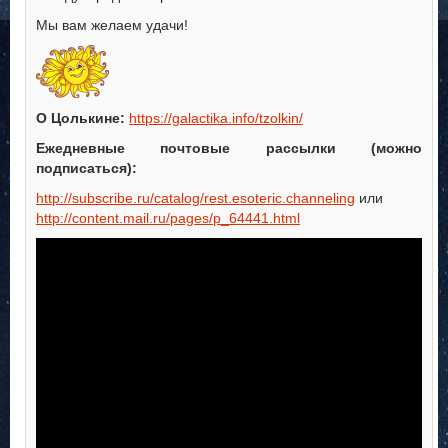
Мы вам желаем удачи!
О Цолькине:
https://galactika.info/tzolkin/
Ежедневные почтовые рассылки (можно
подписаться):
http://subscribe.ru/catalog/rest.esoteric.channeling
или
http://content.mail.ru/pages/p_64441.html