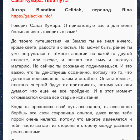
Санат Кумара: Твой Путь!
Автор: Blandina Gellrich, перевод: Rina
https://galactika.info/
Говорит Санат Кумара. Я приветствую вас и для меня
большая честь говорить с вами!
До твоего путешествия на Землю ты не знал ничего,
кроме света, радости и счастья. Но, может быть, ранее ты
уже погружался в тёмные энергии на какой-то другой
планете, или звезде, и познал там тьму и плотную
материю. Но сейчас ты осознанно поднимаешься. И это
важно, что ты действуешь осознанно, потому что то, что
делается неосознанно, таким и остаётся. Опыты тёмных,
плотных энергий будут их притягивать, потому что они
думают, что ещё не всё пройдено. И в этот момент
открываются снова все старые испытания.
Когда ты проходишь свой путь осознанно, ты осознанно
берёшь все свои сокровища опытов, даже когда тебе
порой очень нелегко, потому что многое изменяется и
тебя часто шатает из стороны в сторону между разными
реальностями.