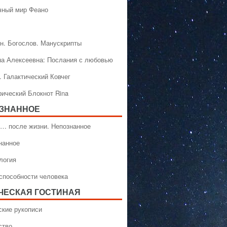
чный мир Феано
н. Богослов. Манускрипты
на Алексеевна: Послания с любовью
. Галактический Ковчег
рический Блокнот Rina
ЗНАННОЕ
… после жизни. Непознанное
нанное
логия
способности человека
ЧЕСКАЯ ГОСТИНАЯ
ские рукописи
ство