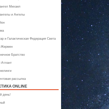
хангел Михаил
хангелы и Ангелы
йон
ама
тар и Галактическая Федерация Света
н-Жермен
лнечное Братство
Т-Атлант
ннелинги
Почтовая рассылка
КТИКA ONLINE
й день!
ный