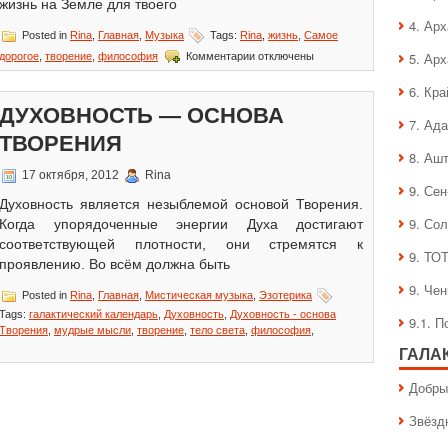
жизнь на Земле для твоего
4. Ар
Posted in
Rina
,
Главная
,
Музыка
Tags:
Rina
,
жизнь
,
Самое
к
5. Ар
дорогое
,
творение
,
философия
Комментарии
отключены
записи
Самое
6. Кра
дорогое
ДУХОВНОСТЬ — ОСНОВА
7. Ад
ТВОРЕНИЯ
8. Аш
17 октября, 2012
Rina
9. Се
Духовность является незыблемой основой Творения.
9. Со
Когда упорядоченные энергии Духа достигают
соответствующей плотности, они стремятся к
9. ТО
проявлению. Во всём должна быть
9. Че
Posted in
Rina
,
Главная
,
Мистическая музыка
,
Эзотерика
Tags:
галактический календарь
,
Духовность
,
Духовность - основа
9.1. 
Творения
,
мудрые мысли
,
творение
,
тело света
,
философия
,
ГАЛА
Добры
Звёзд