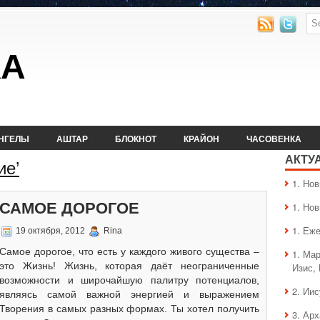
КА
НГЕЛЫ
АШТАР
БЛОКНОТ
КРАЙОН
ЧАСОВЕНКА
АКТУ
ие’
1. Hо
САМОЕ ДОРОГОЕ
1. Hо
1. Еж
19 октября, 2012
Rina
Самое дорогое, что есть у каждого живого существа –
1. Ма
это Жизнь! Жизнь, которая даёт неограниченные
Изис,
возможности и широчайшую палитру потенциалов,
2. Ии
являясь самой важной энергией и выражением
Творения в самых разных формах. Ты хотел получить
3. Ар