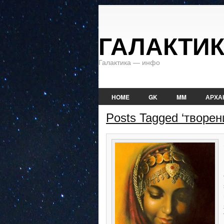
ГАЛАКТИ
Галактика — инфо
HOME
GK
MM
АРХА
Posts Tagged ‘творен