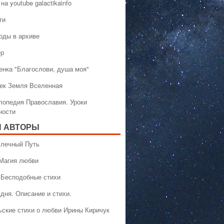
на youtube galactikainfo
ти
оды в архиве
ер
енка "Благослови, душа моя"
ек Земля Вселенная
лопедия Православия. Уроки
ности
 АВТОРЫ
 Млечный Путь
 Магия любви
 Бесподобные стихи
дня. Описание и стихи.
ьские стихи о любви Ирины Киричук