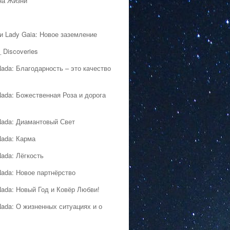
на Жизни
 и Lady Gaia: Новое заземление
 Discoveries
Nada: Благодарность – это качество
Nada: Божественная Роза и дорога
Nada: Диамантовый Свет
Nada: Карма
Nada: Лёгкость
Nada: Новое партнёрство
Nada: Новый Год и Ковёр Любви!
Nada: О жизненных ситуациях и о