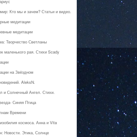
ариус
мир: Кто мы и зачем? Статьи и видео.
рные медитации
евные медитации
ма: Творчество Светланы
ек маленького рая. Стихи Scady
ации
ации на Звёздном
новидений. AleksN.
л и Солнечный Ангел. Стихи.
везда- Синяя Птица
лнам Времени
изобилия космоса. Анна и Vita
н: Новости. Этика, Солнце