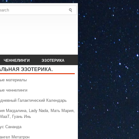
ЧЕННЕЛИНГИ
ЭЗОТЕРИКА
АЛЬНАЯ ЭЗОТЕРИКА.
вые материалы
вые ченнелинги
едневный Галактический Календарь
рия Магдалина, Lady Nada, Мать Мария,
 МааТ, Гуань Инь
сус Сананда
хангел Метатрон