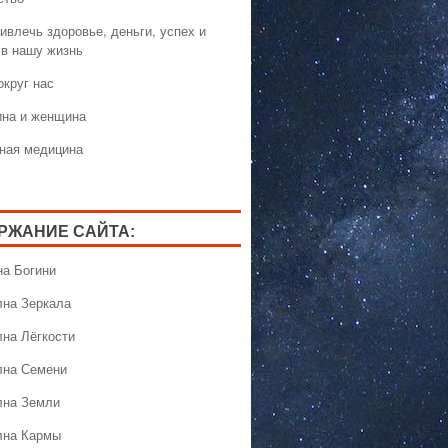
ивлечь здоровье, деньги, успех и
 в нашу жизнь
округ нас
на и женщина
ная медицина
РЖАНИЕ САЙТА:
на Богини
лна Зеркала
лна Лёгкости
лна Семени
лна Земли
лна Кармы