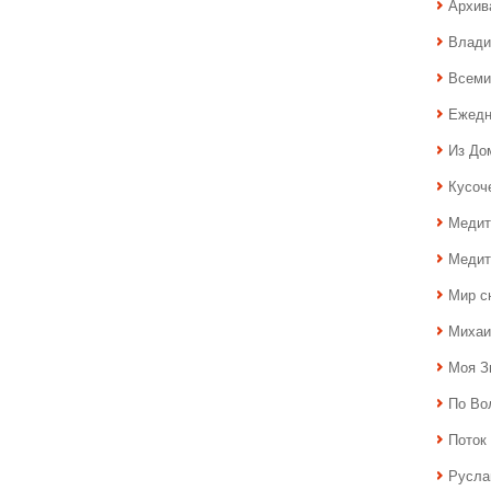
Архив
Влади
Всеми
Ежедн
Из До
Кусоч
Медит
Медит
Мир с
Михаи
Моя З
По Во
Поток 
Русла