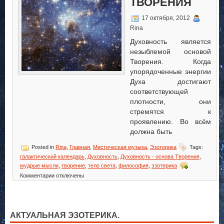
ТВОРЕНИЯ
17 октября, 2012
Rina
Духовность является
незыблемой основой
Творения. Когда
упорядоченные энергии
Духа достигают
соответствующей
плотности, они
стремятся к
проявлению. Во всём
должна быть
Posted in
Rina
,
Главная
,
Мистическая музыка
,
Эзотерика
Tags:
галактический календарь
,
Духовность
,
Духовность - основа Творения
,
мудрые мысли
,
творение
,
тело света
,
философия
,
эзотерика
к
Комментарии
отключены
записи
Духовность
—
основа
АКТУАЛЬНАЯ ЭЗОТЕРИКА.
Творения