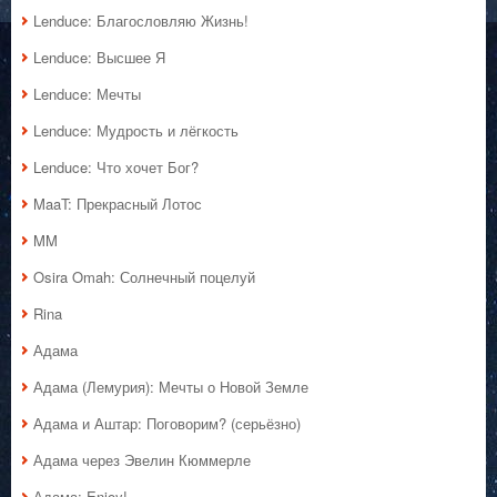
Lenduce: Благословляю Жизнь!
Lenduce: Высшее Я
Lenduce: Мечты
Lenduce: Мудрость и лёгкость
Lenduce: Что хочет Бог?
MaaT: Прекрасный Лотос
MM
Osira Omah: Солнечный поцелуй
Rina
Адама
Адама (Лемурия): Мечты о Новой Земле
Адама и Аштар: Поговорим? (серьёзно)
Адама через Эвелин Кюммерле
Адама: Enjoy!