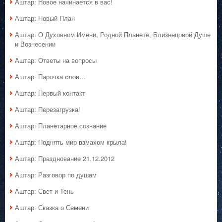
Аштар: Новое начинается в вас!
Аштар: Новый План
Аштар: О Духовном Имени, Родной Планете, Близнецовой Душе
и Вознесении
Аштар: Ответы на вопросы
Аштар: Парочка слов…
Аштар: Первый контакт
Аштар: Перезагрузка!
Аштар: Планетарное сознание
Аштар: Поднять мир взмахом крыла!
Аштар: Празднование 21.12.2012
Аштар: Разговор по душам
Аштар: Свет и Тень
Аштар: Сказка о Семени