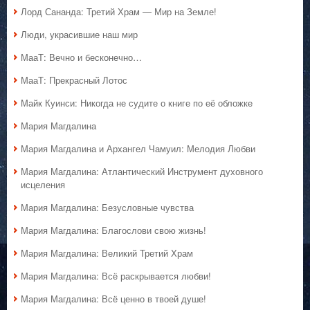
Лорд Сананда: Третий Храм — Мир на Земле!
Люди, украсившие наш мир
МааТ: Вечно и бесконечно…
МааТ: Прекрасный Лотос
Майк Куинси: Никогда не судите о книге по её обложке
Мария Магдалина
Мария Магдалина и Архангел Чамуил: Мелодия Любви
Мария Магдалина: Атлантический Инструмент духовного
исцеления
Мария Магдалина: Безусловные чувства
Мария Магдалина: Благослови свою жизнь!
Мария Магдалина: Великий Третий Храм
Мария Магдалина: Всё раскрывается любви!
Мария Магдалина: Всё ценно в твоей душе!