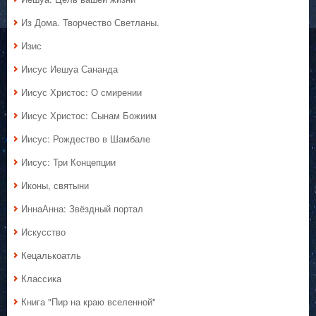
Из Дома. Творчество Светланы.
Изис
Иисус Иешуа Сананда
Иисус Христос: О смирении
Иисус Христос: Сынам Божиим
Иисус: Рождество в Шамбале
Иисус: Три Концепции
Иконы, святыни
ИннаАнна: Звёздный портал
Искусство
Кецалькоатль
Классика
Книга "Пир на краю вселенной"