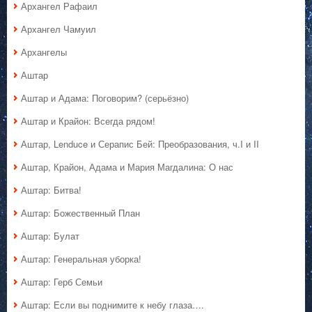
Архангел Рафаил
Архангел Чамуил
Архангелы
Аштар
Аштар и Адама: Поговорим? (серьёзно)
Аштар и Крайон: Всегда рядом!
Аштар, Lenduce и Серапис Бей: Преобразования, ч.I и II
Аштар, Крайон, Адама и Мария Магдалина: О нас
Аштар: Битва!
Аштар: Божественный План
Аштар: Булат
Аштар: Генеральная уборка!
Аштар: Герб Семьи
Аштар: Если вы поднимите к небу глаза….