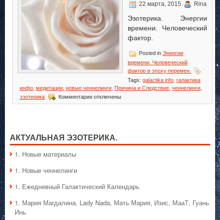
22 марта, 2015
Rina
Эзотерика. Энергии
времени. Человеческий
фактор.
Posted in
Энергии
времени. Человеческий
фактор в эпоху перемен.
Tags:
galactika info
,
галактика
инфо
,
медитации
,
новые ченнелинги
,
Причина и Следствие
,
ченнелинги
,
к
эзотерика
Комментарии
отключены
записи
Причина
и
Следствие
АКТУАЛЬНАЯ ЭЗОТЕРИКА.
1. Hовые материалы
1. Hовые ченнелинги
1. Ежедневный Галактический Календарь
1. Мария Магдалина, Lady Nada, Мать Мария, Изис, МааТ, Гуань
Инь