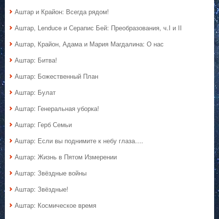
Аштар и Крайон: Всегда рядом!
Аштар, Lenduce и Серапис Бей: Преобразования, ч.I и II
Аштар, Крайон, Адама и Мария Магдалина: О нас
Аштар: Битва!
Аштар: Божественный План
Аштар: Булат
Аштар: Генеральная уборка!
Аштар: Герб Семьи
Аштар: Если вы поднимите к небу глаза….
Аштар: Жизнь в Пятом Измерении
Аштар: Звёздные войны
Аштар: Звёздные!
Аштар: Космическое время