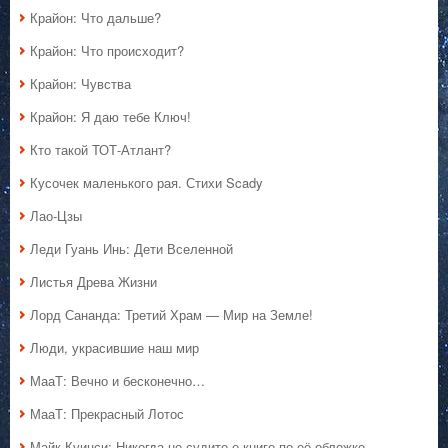
Крайон: Что дальше?
Крайон: Что происходит?
Крайон: Чувства
Крайон: Я даю тебе Ключ!
Кто такой ТОТ-Атлант?
Кусочек маленького рая. Стихи Scady
Лао-Цзы
Леди Гуань Инь: Дети Вселенной
Листья Древа Жизни
Лорд Сананда: Третий Храм — Мир на Земле!
Люди, украсившие наш мир
МааТ: Вечно и бесконечно…
МааТ: Прекрасный Лотос
Майк Куинси: Никогда не судите о книге по её обложке