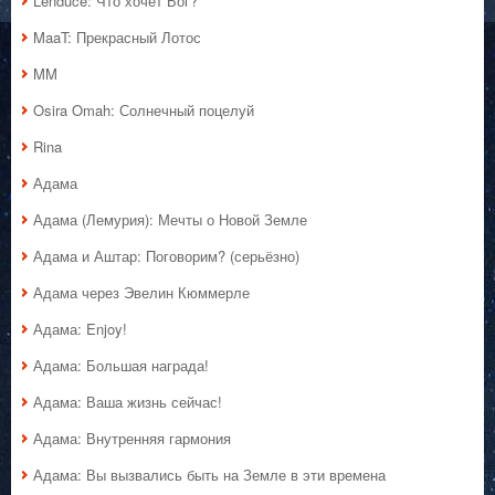
Lenduce: Что хочет Бог?
MaaT: Прекрасный Лотос
MM
Osira Omah: Солнечный поцелуй
Rina
Адама
Адама (Лемурия): Мечты о Новой Земле
Адама и Аштар: Поговорим? (серьёзно)
Адама через Эвелин Кюммерле
Адама: Enjoy!
Адама: Большая награда!
Адама: Ваша жизнь сейчас!
Адама: Внутренняя гармония
Адама: Вы вызвались быть на Земле в эти времена