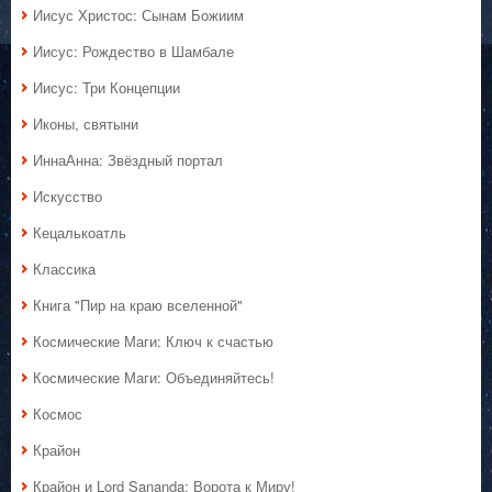
Иисус Христос: Сынам Божиим
Иисус: Рождество в Шамбале
Иисус: Три Концепции
Иконы, святыни
ИннаАнна: Звёздный портал
Искусство
Кецалькоатль
Классика
Книга "Пир на краю вселенной"
Космические Маги: Ключ к счастью
Космические Маги: Объединяйтесь!
Космос
Крайон
Крайон и Lord Sananda: Ворота к Миру!