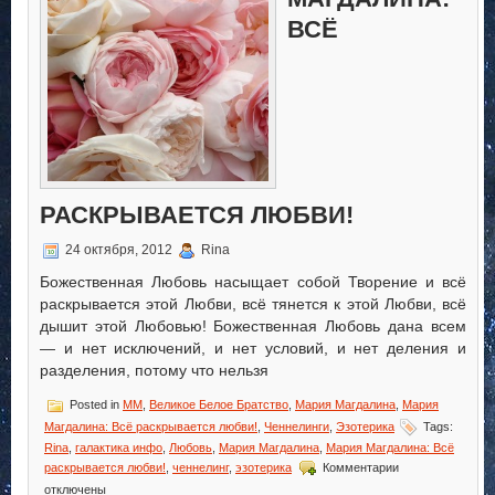
ВСЁ
РАСКРЫВАЕТСЯ ЛЮБВИ!
24 октября, 2012
Rina
Божественная Любовь насыщает собой Творение и всё
раскрывается этой Любви, всё тянется к этой Любви, всё
дышит этой Любовью! Божественная Любовь дана всем
— и нет исключений, и нет условий, и нет деления и
разделения, потому что нельзя
Posted in
MM
,
Великое Белое Братство
,
Мария Магдалина
,
Мария
Магдалина: Всё раскрывается любви!
,
Ченнелинги
,
Эзотерика
Tags:
Rina
,
галактика инфо
,
Любовь
,
Мария Магдалина
,
Мария Магдалина: Всё
к
раскрывается любви!
,
ченнелинг
,
эзотерика
Комментарии
записи
отключены